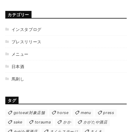
カテゴリー
インスタブログ
プレスリリース
メニュー
日本酒
馬刺し
タグ
gotoeat対象店舗
horse
menu
press
sake
torauma
かか
かがたや酒店
かがた屋酒店
さくらステージ
さんま