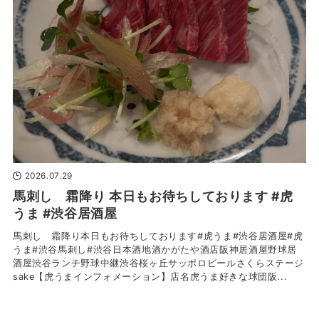
2026.07.29
馬刺し 霜降り 本日もお待ちしております #虎
うま #渋谷居酒屋
馬刺し 霜降り本日もお待ちしております#虎うま#渋谷居酒屋#虎
うま#渋谷馬刺し#渋谷日本酒地酒かがたや酒店阪神居酒屋野球居
酒屋渋谷ランチ野球中継渋谷桜ヶ丘サッポロビールさくらステージ
sake【虎うまインフォメーション】店名虎うま好きな球団阪...