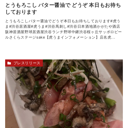
とうもろこし バター醤油で どうぞ 本日もお待ち
しております
とうもろこしバター醤油でどうぞ本日もお待ちしております#虎う
ま#渋谷居酒屋#虎うま#渋谷馬刺し#渋谷日本酒地酒かがたや酒店
阪神居酒屋野球居酒屋渋谷ランチ野球中継渋谷桜ヶ丘サッポロビー
ルさくらステージsake【虎うまインフォメーション】店名虎...
プレスリリース