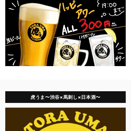
虎うま〜渋谷×馬刺し×日本酒〜