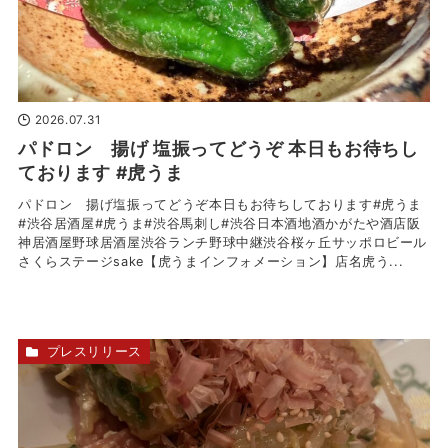
2026.07.31
パドロン 揚げ 塩振ってどうぞ 本日もお待ちし
ております #虎うま
パドロン 揚げ塩振ってどうぞ本日もお待ちしております#虎うま
#渋谷居酒屋#虎うま#渋谷馬刺し#渋谷日本酒地酒かがたや酒店阪
神居酒屋野球居酒屋渋谷ランチ野球中継渋谷桜ヶ丘サッポロビール
さくらステージsake【虎うまインフォメーション】店名虎う...
プレスリリース