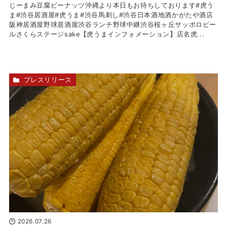
じーまみ豆腐ピーナッツ沖縄より本日もお待ちしております#虎う
ま#渋谷居酒屋#虎うま#渋谷馬刺し#渋谷日本酒地酒かがたや酒店
阪神居酒屋野球居酒屋渋谷ランチ野球中継渋谷桜ヶ丘サッポロビー
ルさくらステージsake【虎うまインフォメーション】店名虎...
プレスリリース
2026.07.26