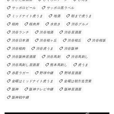
サッポロビール
サッポロ黒ラベル
ミッドナイト虎うま
地酒
朝まで虎うま
桜肉
桜肉丼
水炊き
渋谷グルメ
渋谷ランチ
渋谷地酒
渋谷居酒屋
渋谷日本酒
渋谷桜ヶ丘
渋谷桜丘
渋谷桜坂
渋谷桜肉
渋谷虎うま
渋谷阪神
渋谷阪神居酒屋
渋谷馬刺
渋谷馬刺し
渋谷馬刺し居酒屋
熊本馬刺し
虎うま
赤星ラガー
野球中継
野球居酒屋
金曜はミッドナイト虎うま
金曜は朝方迄営業
阪神
阪神テレビ中継
阪神居酒屋
阪神戦中継