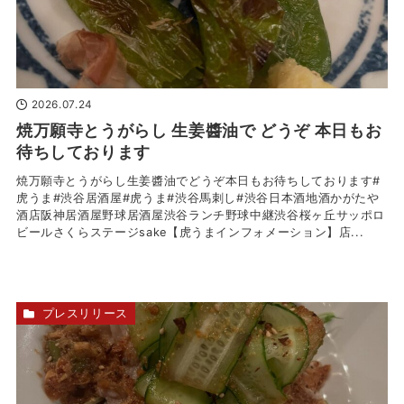
2026.07.24
焼万願寺とうがらし 生姜醬油で どうぞ 本日もお
待ちしております
焼万願寺とうがらし生姜醬油でどうぞ本日もお待ちしております#
虎うま#渋谷居酒屋#虎うま#渋谷馬刺し#渋谷日本酒地酒かがたや
酒店阪神居酒屋野球居酒屋渋谷ランチ野球中継渋谷桜ヶ丘サッポロ
ビールさくらステージsake【虎うまインフォメーション】店...
プレスリリース