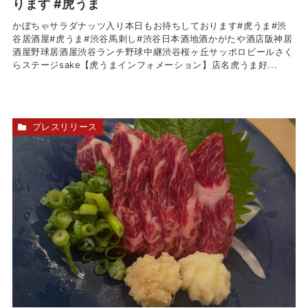
ります #虎うま
かぼちゃサラダナッツ入り本日もお待ちしております#虎うま#渋
谷居酒屋#虎うま#渋谷馬刺し#渋谷日本酒地酒かがたや酒店阪神居
酒屋野球居酒屋渋谷ランチ野球中継渋谷桜ヶ丘サッポロビールさく
らステージsake【虎うまインフォメーション】店名虎うま好...
プレスリリース