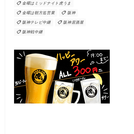
金曜はミッドナイト虎うま
金曜は朝方迄営業
阪神
阪神テレビ中継
阪神居酒屋
阪神戦中継