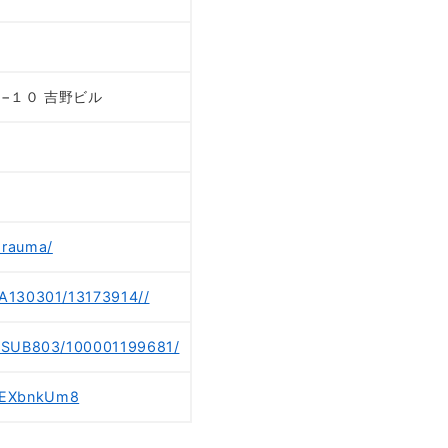
７−１０ 吉野ビル
orauma/
/A130301/13173914//
8/SUB803/100001199681/
wEXbnkUm8