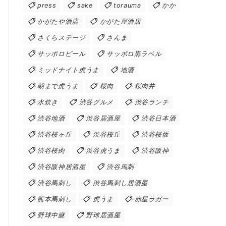
press
sake
torauma
かか
かがたや酒店
かがた屋酒店
さくらステージ
さんま
サッポロビール
サッポロ黒ラベル
ミッドナイト虎うま
地酒
朝まで虎うま
桜肉
桜肉丼
水炊き
渋谷グルメ
渋谷ランチ
渋谷地酒
渋谷居酒屋
渋谷日本酒
渋谷桜ヶ丘
渋谷桜丘
渋谷桜坂
渋谷桜肉
渋谷虎うま
渋谷阪神
渋谷阪神居酒屋
渋谷馬刺
渋谷馬刺し
渋谷馬刺し居酒屋
熊本馬刺し
虎うま
赤星ラガー
野球中継
野球居酒屋