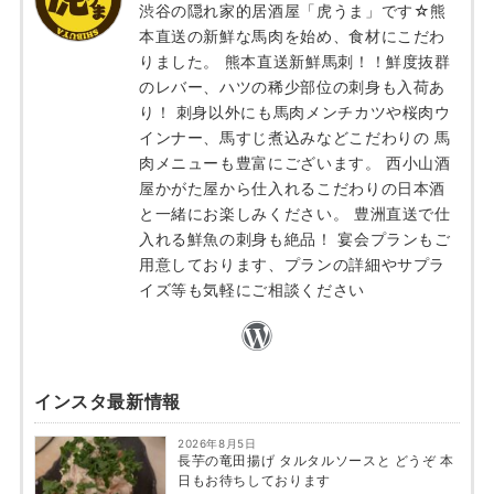
渋谷の隠れ家的居酒屋「虎うま」です☆熊
本直送の新鮮な馬肉を始め、食材にこだわ
りました。 熊本直送新鮮馬刺！！鮮度抜群
のレバー、ハツの稀少部位の刺身も入荷あ
り！ 刺身以外にも馬肉メンチカツや桜肉ウ
インナー、馬すじ煮込みなどこだわりの 馬
肉メニューも豊富にございます。 西小山酒
屋かがた屋から仕入れるこだわりの日本酒
と一緒にお楽しみください。 豊洲直送で仕
入れる鮮魚の刺身も絶品！ 宴会プランもご
用意しております、プランの詳細やサプラ
イズ等も気軽にご相談ください
インスタ最新情報
2026年8月5日
長芋の竜田揚げ タルタルソースと どうぞ 本
日もお待ちしております