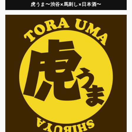
虎うま〜渋谷×馬刺し×日本酒〜