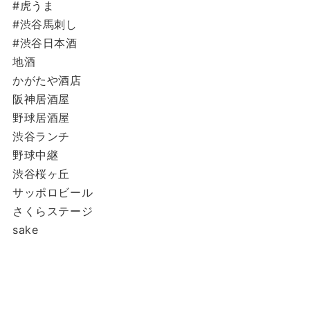
#虎うま
#渋谷馬刺し
#渋谷日本酒
地酒
かがたや酒店
阪神居酒屋
野球居酒屋
渋谷ランチ
野球中継
渋谷桜ヶ丘
サッポロビール
さくらステージ
sake