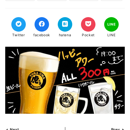
LINE
Twitter
facebook
hatena
Pocket
LINE
Next
Prev