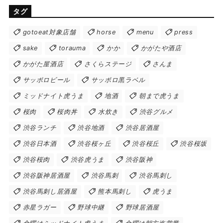
タグ
gotoeat対象店舗
horse
menu
press
sake
torauma
かか
かがたや酒店
かがた屋酒店
さくらステージ
さんま
サッポロビール
サッポロ黒ラベル
ミッドナイト虎うま
地酒
朝まで虎うま
桜肉
桜肉丼
水炊き
渋谷グルメ
渋谷ランチ
渋谷地酒
渋谷居酒屋
渋谷日本酒
渋谷桜ヶ丘
渋谷桜丘
渋谷桜坂
渋谷桜肉
渋谷虎うま
渋谷阪神
渋谷阪神居酒屋
渋谷馬刺
渋谷馬刺し
渋谷馬刺し居酒屋
熊本馬刺し
虎うま
赤星ラガー
野球中継
野球居酒屋