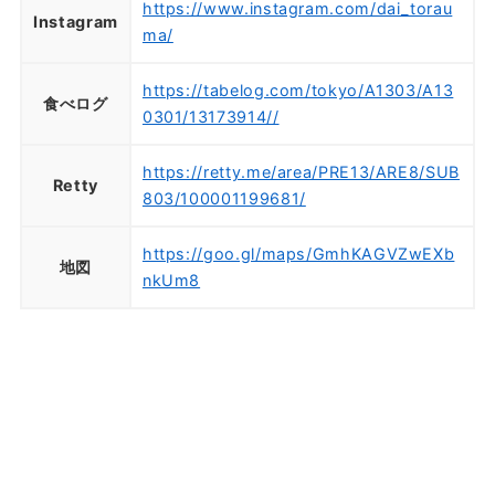
https://www.instagram.com/dai_torau
Instagram
ma/
https://tabelog.com/tokyo/A1303/A13
食べログ
0301/13173914//
https://retty.me/area/PRE13/ARE8/SUB
Retty
803/100001199681/
https://goo.gl/maps/GmhKAGVZwEXb
地図
nkUm8