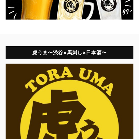
虎うま〜渋谷×馬刺し×日本酒〜