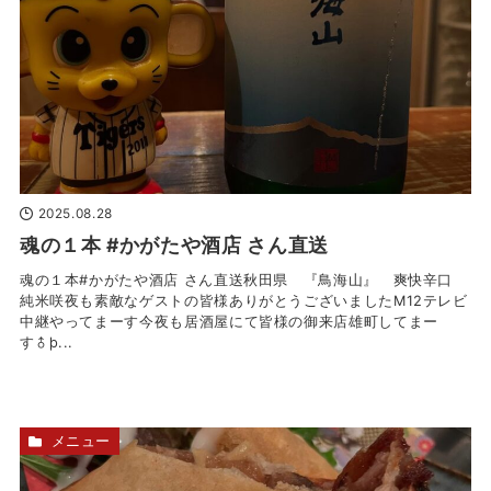
2025.08.28
魂の１本 #かがたや酒店 さん直送
魂の１本#かがたや酒店 さん直送秋田県 『鳥海山』 爽快辛口
純米咲夜も素敵なゲストの皆様ありがとうございましたM12テレビ️
中継やってまーす今夜も居酒屋にて皆様の御来店雄町してまー
す‍♂þ...
メニュー