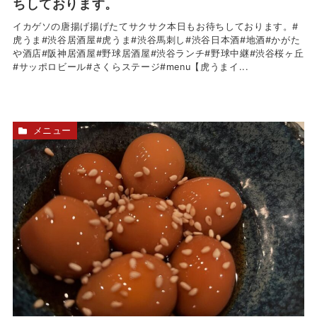
ちしております。
イカゲソの唐揚げ揚げたてサクサク本日もお待ちしております。#
虎うま#渋谷居酒屋#虎うま#渋谷馬刺し#渋谷日本酒#地酒#かがた
や酒店#阪神居酒屋#野球居酒屋#渋谷ランチ#野球中継#渋谷桜ヶ丘
#サッポロビール#さくらステージ#menu【虎うまイ...
メニュー