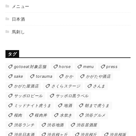
メニュー
日本酒
馬刺し
タグ
gotoeat対象店舗
horse
menu
press
sake
torauma
かか
かがたや酒店
かがた屋酒店
さくらステージ
さんま
サッポロビール
サッポロ黒ラベル
ミッドナイト虎うま
地酒
朝まで虎うま
桜肉
桜肉丼
水炊き
渋谷グルメ
渋谷ランチ
渋谷地酒
渋谷居酒屋
渋谷日本酒
渋谷桜ヶ丘
渋谷桜丘
渋谷桜坂