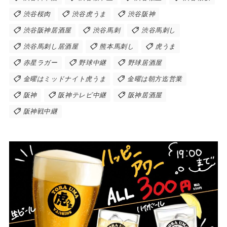
渋谷桜肉
渋谷虎うま
渋谷阪神
渋谷阪神居酒屋
渋谷馬刺
渋谷馬刺し
渋谷馬刺し居酒屋
熊本馬刺し
虎うま
赤星ラガー
野球中継
野球居酒屋
金曜はミッドナイト虎うま
金曜は朝方迄営業
阪神
阪神テレビ中継
阪神居酒屋
阪神戦中継