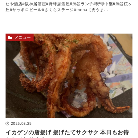
たや酒店#阪神居酒屋#野球居酒屋#渋谷ランチ#野球中継#渋谷桜ヶ
丘#サッポロビール#さくらステージ#menu【虎うま...
メニュー
2025.08.25
イカゲソの唐揚げ 揚げたてサクサク 本日もお待