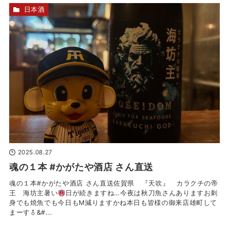
日本酒
2025.08.27
魂の１本 #かがたや酒店 さん直送
魂の１本#かがたや酒店 さん直送佐賀県 『天吹』 カラクチの帝
王 海坊主暑い
日が続きますね…今夜は秋刀魚さんありますお刺
身でも焼魚でも今日もM減りますかね本日も皆様の御来店雄町して
まーす‍♂&#...