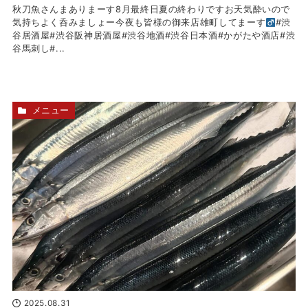
秋刀魚さんまありまーす8月最終日夏の終わりですお天気酔いので
気持ちよく呑みましょー今夜も皆様の御来店雄町してまーす‍
#渋
谷居酒屋#渋谷阪神居酒屋#渋谷地酒#渋谷日本酒#かがたや酒店#渋
谷馬刺し#...
メニュー
2025.08.31