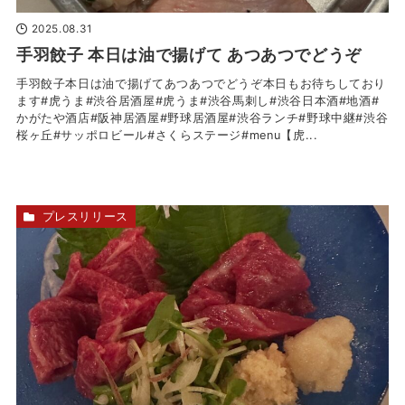
2025.08.31
手羽餃子 本日は油で揚げて あつあつでどうぞ
手羽餃子本日は油で揚げてあつあつでどうぞ本日もお待ちしており
ます#虎うま#渋谷居酒屋#虎うま#渋谷馬刺し#渋谷日本酒#地酒#
かがたや酒店#阪神居酒屋#野球居酒屋#渋谷ランチ#野球中継#渋谷
桜ヶ丘#サッポロビール#さくらステージ#menu【虎...
プレスリリース