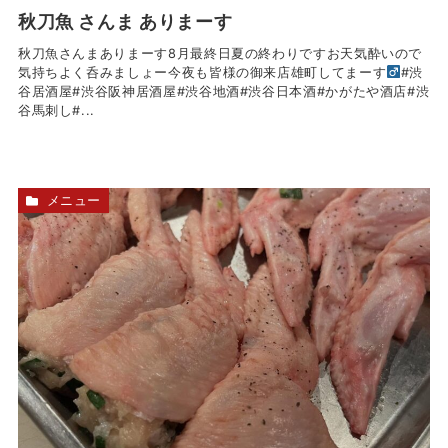
秋刀魚 さんま ありまーす
秋刀魚さんまありまーす8月最終日夏の終わりですお天気酔いので
気持ちよく呑みましょー今夜も皆様の御来店雄町してまーす‍
#渋
谷居酒屋#渋谷阪神居酒屋#渋谷地酒#渋谷日本酒#かがたや酒店#渋
谷馬刺し#...
メニュー