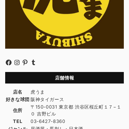
店舗情報
店名
虎うま
好きな球団
阪神タイガース
〒150-0031 東京都 渋谷区桜丘町１７−１
住所
０ 吉野ビル
TEL
03-6427-8360
ジャンル
居酒屋・馬刺し・日本酒