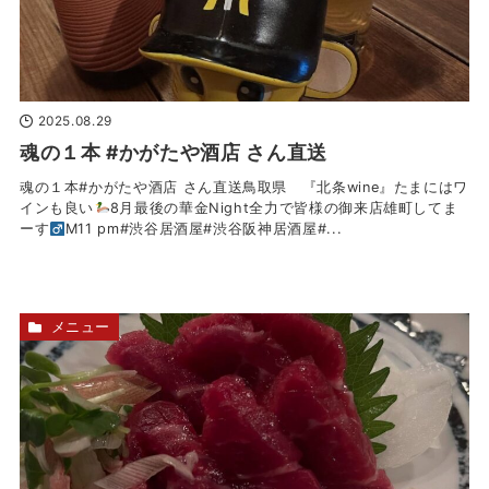
2025.08.29
魂の１本 #かがたや酒店 さん直送
魂の１本#かがたや酒店 さん直送鳥取県 『北条wine』たまにはワ
インも良い
8月最後の華金Night全力で皆様の御来店雄町してま
ーす‍
M11 pm#渋谷居酒屋#渋谷阪神居酒屋#...
メニュー