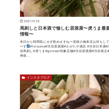
2021.10.25
馬刺しと日本酒で愉しむ居酒屋〜虎うま最
情報〜
本日から時間気にせず飲めますねー皆様の御来店お待ちし
ーす‍
#torauma#渋谷居酒屋#かがたや酒店 #渋谷日本酒#
谷馬刺し#虎うま#gotoeat対象店舗#渋谷居酒屋#渋谷桜丘
神居...
インスタブログ