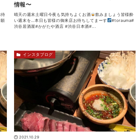
情報〜
お待
晴天
の週末土曜日今夜も気持ちよくお酒
飲みましょう皆様酔
お願
い週末を…本日も皆様の御来店お待ちしてまーす‍
#torauma#
渋谷居酒屋#かがたや酒店 #渋谷日本酒#...
インスタブログ
2021.10.29