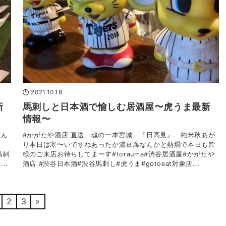
2021.10.18
新
馬刺しと日本酒で愉しむ居酒屋〜虎うま最新
情報〜
飲ん
#かがたや酒店 直送 魂の一本宮城 『日高見』 純米秋あが
り本日は寒〜いですねあったか湯豆腐なんかと熱燗で本日も皆
馬刺
様のご来店お待ちしてまーす#torauma#渋谷居酒屋#かがたや
..
酒店 #渋谷日本酒#渋谷馬刺し#虎うま#gotoeat対象店...
2
3
»