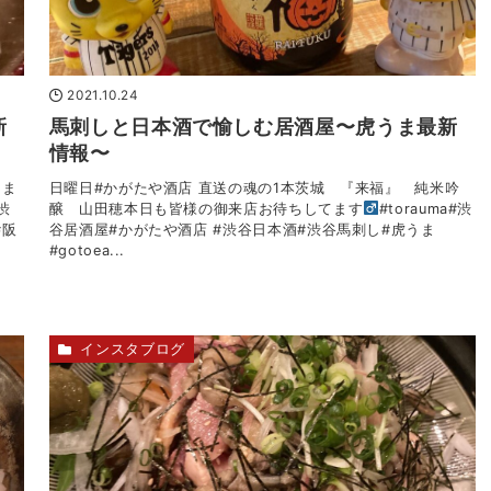
2021.10.24
新
馬刺しと日本酒で愉しむ居酒屋〜虎うま最新
情報〜
てま
日曜日#かがたや酒店 直送の魂の1本茨城 『来福』 純米吟
渋
醸 山田穂本日も皆様の御来店お待ちしてます‍
#torauma#渋
#阪
谷居酒屋#かがたや酒店 #渋谷日本酒#渋谷馬刺し#虎うま
#gotoea...
インスタブログ