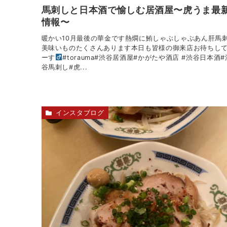
馬刺しと日本酒で愉しむ居酒屋〜虎うま最
情報〜
暖かい10月最後の華金です熱燗に鮪しゃぶしゃぶあん肝馬
美味いものたくさんあります本日も皆様の御来店お待ちし
ーす‍
#torauma#渋谷居酒屋#かがたや酒店 #渋谷日本酒#
谷馬刺し#虎...
インスタブログ