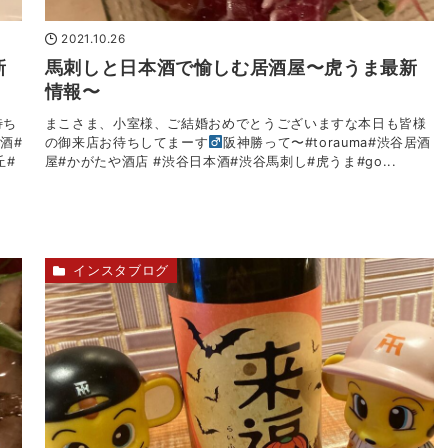
2021.10.26
新
馬刺しと日本酒で愉しむ居酒屋〜虎うま最新
情報〜
待ち
まこさま、小室様、ご結婚おめでとうございます
な本日も皆様
本酒#
の御来店お待ちしてまーす‍
阪神勝って〜#torauma#渋谷居酒
丘#
屋#かがたや酒店 #渋谷日本酒#渋谷馬刺し#虎うま#go...
インスタブログ