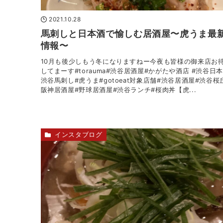
2021.10.28
馬刺しと日本酒で愉しむ居酒屋〜虎うま最
情報〜
10月も後少しもう冬になりますねー今夜も皆様の御来店お
してまーす#torauma#渋谷居酒屋#かがたや酒店 #渋谷日
渋谷馬刺し#虎うま#gotoeat対象店舗#渋谷居酒屋#渋谷桜
阪神居酒屋#野球居酒屋#渋谷ランチ#桜肉丼【虎...
インスタブログ