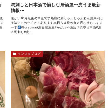
新
馬刺しと日本酒で愉しむ居酒屋〜虎うま最新
情報〜
刺し
暖かい10月最後の華金です熱燗に鮪しゃぶしゃぶあん肝馬刺し
てま
美味いものたくさんあります本日も皆様の御来店お待ちしてま
渋
ーす‍
#torauma#渋谷居酒屋#かがたや酒店 #渋谷日本酒#渋
谷馬刺し#虎...
インスタブログ