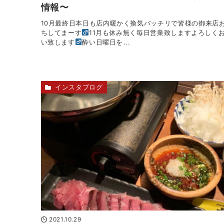
情報〜
10月最終日本日も店内暖かく換気バッチリで皆様の御来店
ちしてまーす‍
11月も休み無く毎日営業致しますよろしく
い致します‍
酔い日曜日を...
インスタブログ
2021.10.29