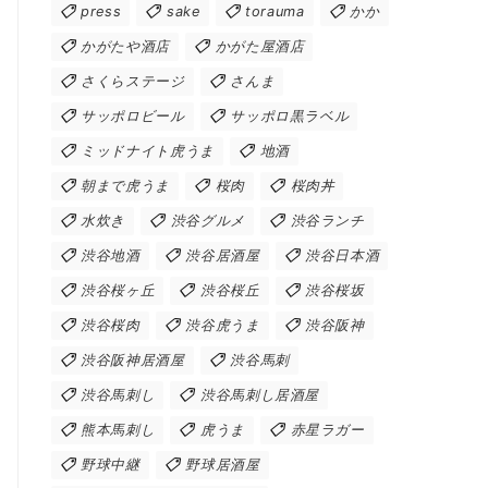
press
sake
torauma
かか
かがたや酒店
かがた屋酒店
さくらステージ
さんま
サッポロビール
サッポロ黒ラベル
ミッドナイト虎うま
地酒
朝まで虎うま
桜肉
桜肉丼
水炊き
渋谷グルメ
渋谷ランチ
渋谷地酒
渋谷居酒屋
渋谷日本酒
渋谷桜ヶ丘
渋谷桜丘
渋谷桜坂
渋谷桜肉
渋谷虎うま
渋谷阪神
渋谷阪神居酒屋
渋谷馬刺
渋谷馬刺し
渋谷馬刺し居酒屋
熊本馬刺し
虎うま
赤星ラガー
野球中継
野球居酒屋