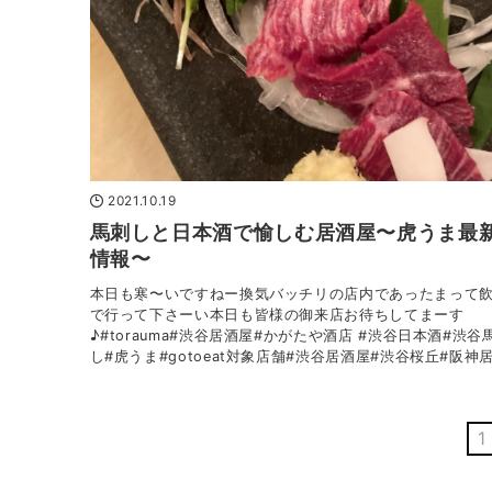
2021.10.19
馬刺しと日本酒で愉しむ居酒屋〜虎うま最
情報〜
本日も寒〜いですねー換気バッチリの店内であったまって
で行って下さーい本日も皆様の御来店お待ちしてまーす
♪#torauma#渋谷居酒屋#かがたや酒店 #渋谷日本酒#渋谷
し#虎うま#gotoeat対象店舗#渋谷居酒屋#渋谷桜丘#阪神居.
1