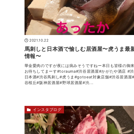
2021.10.22
馬刺しと日本酒で愉しむ居酒屋〜虎うま最
情報〜
華金愛肉の️ですが夜には病みそうですねー本日も皆様の御
お待ちしてまーす#torauma#渋谷居酒屋#かがたや酒店 #
日本酒#渋谷馬刺し#虎うま#gotoeat対象店舗#渋谷居酒屋
谷桜丘#阪神居酒屋#野球居酒屋#渋...
インスタブログ