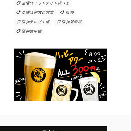
金曜はミッドナイト虎うま
金曜は朝方迄営業
阪神
阪神テレビ中継
阪神居酒屋
阪神戦中継