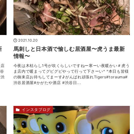
2021.10.20
新
馬刺しと日本酒で愉しむ居酒屋〜虎うま最新
情報〜
来店
今夜は木枯らし1号が吹くらしいですねー寒ーい夜暖かい＃虎う
渋谷
ま店内で暖まってグビグビやって行って下さーい^ ^本日も皆様
#渋
の御来店お待ちしてまーす♪がんばれ頑張れTigers️#torauma#
渋谷居酒屋#かがたや酒店 #渋谷日...
インスタブログ