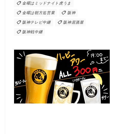
金曜はミッドナイト虎うま
金曜は朝方迄営業
阪神
阪神テレビ中継
阪神居酒屋
阪神戦中継