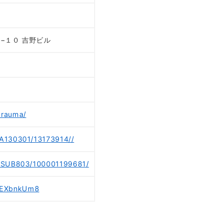
７−１０ 吉野ビル
orauma/
/A130301/13173914//
8/SUB803/100001199681/
wEXbnkUm8