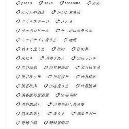
press
sake
torauma
かか
かがたや酒店
かがた屋酒店
さくらステージ
さんま
サッポロビール
サッポロ黒ラベル
ミッドナイト虎うま
地酒
朝まで虎うま
桜肉
桜肉丼
水炊き
渋谷グルメ
渋谷ランチ
渋谷地酒
渋谷居酒屋
渋谷日本酒
渋谷桜ヶ丘
渋谷桜丘
渋谷桜坂
渋谷桜肉
渋谷虎うま
渋谷阪神
渋谷阪神居酒屋
渋谷馬刺
渋谷馬刺し
渋谷馬刺し居酒屋
熊本馬刺し
虎うま
赤星ラガー
野球中継
野球居酒屋