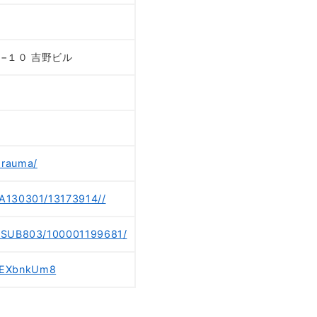
７−１０ 吉野ビル
orauma/
/A130301/13173914//
8/SUB803/100001199681/
wEXbnkUm8