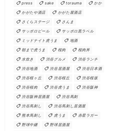
press
sake
torauma
かか
かがたや酒店
かがた屋酒店
さくらステージ
さんま
サッポロビール
サッポロ黒ラベル
ミッドナイト虎うま
地酒
朝まで虎うま
桜肉
桜肉丼
水炊き
渋谷グルメ
渋谷ランチ
渋谷地酒
渋谷居酒屋
渋谷日本酒
渋谷桜ヶ丘
渋谷桜丘
渋谷桜坂
渋谷桜肉
渋谷虎うま
渋谷阪神
渋谷阪神居酒屋
渋谷馬刺
渋谷馬刺し
渋谷馬刺し居酒屋
熊本馬刺し
虎うま
赤星ラガー
野球中継
野球居酒屋