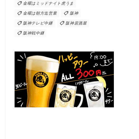
金曜はミッドナイト虎うま
金曜は朝方迄営業
阪神
阪神テレビ中継
阪神居酒屋
阪神戦中継