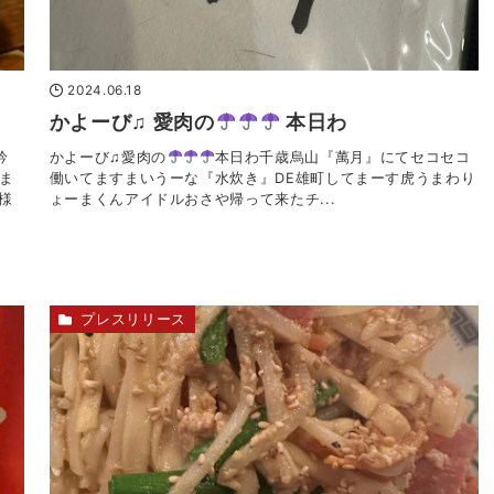
2024.06.18
かよーび♫ 愛肉の
本日わ
吟
かよーび♫愛肉の
本日わ千歳烏山『萬月』にてセコセコ
ま
働いてますまいうーな『水炊き』DE雄町してまーす虎うまわり
様
ょーまくんアイドルおさや帰って来たチ...
プレスリリース