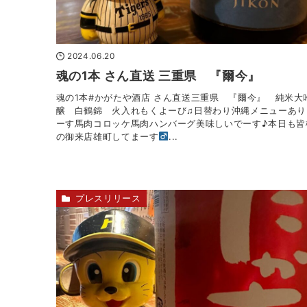
2024.06.20
魂の1本 さん直送 三重県 『爾今』
魂の1本#かがたや酒店 さん直送三重県 『爾今』 純米大
醸 白鶴錦 火入れもくよーび♫日替わり沖縄メニューあり
ーす馬肉コロッケ馬肉ハンバーグ美味しいでーす♪本日も皆
の御来店雄町してまーす‍
...
プレスリリース