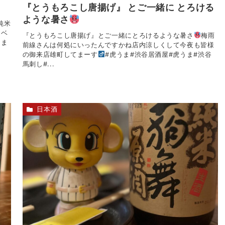
『とうもろこし唐揚げ』 とご一緒に とろける
ような暑さ
純米
ラベ
『とうもろこし唐揚げ』とご一緒にとろけるような暑さ
梅雨
てま
前線さんは何処にいったんですかね店内涼しくして今夜も皆様
の御来店雄町してまーす‍
#虎うま#渋谷居酒屋#虎うま#渋谷
馬刺し#...
日本酒