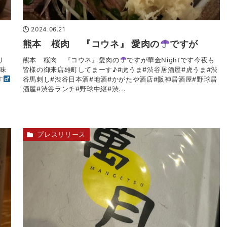
2024.06.21
熊本 桜肉 『コウネ』 愛肉の
ですが
濁り
熊本 桜肉 『コウネ』愛肉の
ですが華金Nightです今夜も
味
皆様の御来店雄町してまーす♪#虎うま#渋谷居酒屋#虎うま#渋
‍
谷馬刺し#渋谷日本酒#地酒#かがたや酒店#阪神居酒屋#野球居
酒屋#渋谷ランチ#野球中継#渋...
プレスリリース