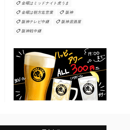
金曜はミッドナイト虎うま
金曜は朝方迄営業
阪神
阪神テレビ中継
阪神居酒屋
阪神戦中継