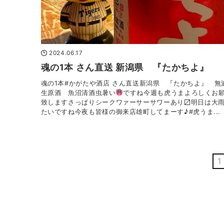
2024.06.17
魂の1本 さん直送 新潟県 『たかちよ』
魂の1本#かがたや酒店 さん直送新潟県 『たかちよ』 無
生原酒 魚沼清酒虫暑い
ですね今週も虎うまよろしくお
致しますさっぱりシークワァーサーサワーあり〼明日は大
たいですね今夜も皆様の御来店雄町してまーす♪#虎うま...
1