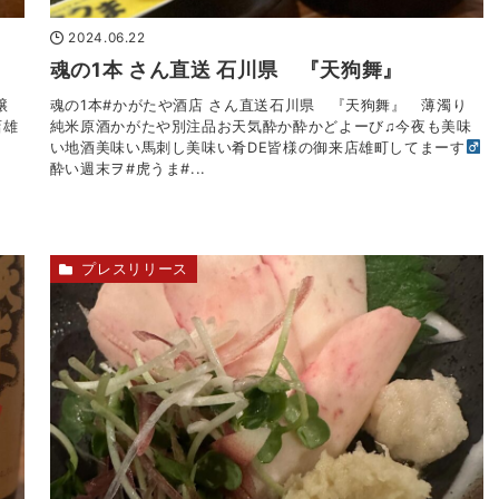
2024.06.22
魂の1本 さん直送 石川県 『天狗舞』
吟醸
魂の1本#かがたや酒店 さん直送石川県 『天狗舞』 薄濁り
店雄
純米原酒かがたや別注品お天気酔か酔かどよーび♫今夜も美味
い地酒美味い馬刺し美味い肴DE皆様の御来店雄町してまーす‍
酔い週末ヲ#虎うま#...
プレスリリース