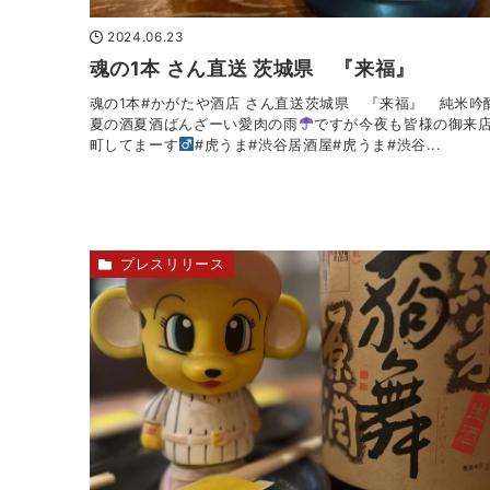
2024.06.23
魂の1本 さん直送 茨城県 『来福』
魂の1本#かがたや酒店 さん直送茨城県 『来福』 純米
夏の酒夏酒ばんざーい愛肉の雨
ですが今夜も皆様の御来
町してまーす‍
#虎うま#渋谷居酒屋#虎うま#渋谷...
プレスリリース