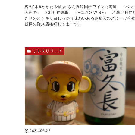
魂の1本#かがたや酒店 さん直送国産ワイン北海道 『パ
ふらの』 2020 白鳥取 『HOJYO WINE』 赤暑い日に
たりのスッキリ白しっかり味わいある赤晴天️のどよーび今
皆様の御来店雄町してまーす‍...
プレスリリース
2024.06.25