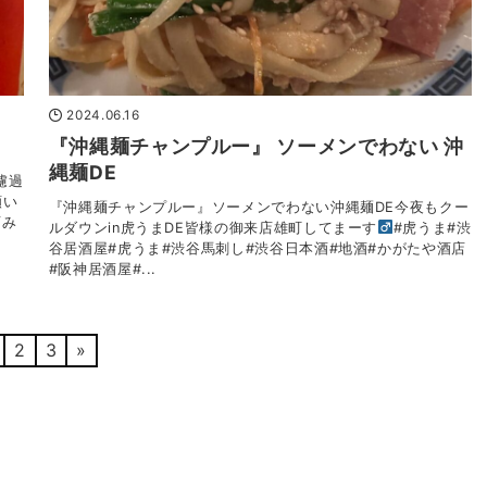
2024.06.16
『沖縄麺チャンプルー』 ソーメンでわない 沖
縄麺DE
濾過
願い
『沖縄麺チャンプルー』ソーメンでわない沖縄麺DE今夜もクー
雨み
ルダウンin虎うまDE皆様の御来店雄町してまーす‍
#虎うま#渋
谷居酒屋#虎うま#渋谷馬刺し#渋谷日本酒#地酒#かがたや酒店
#阪神居酒屋#...
2
3
»