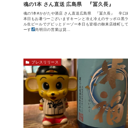
魂の1本 さん直送 広島県 『冨久長』
魂の1本#かがたや酒店 さん直送広島県 『冨久長』 辛口
本日もお暑つーございますキーンと冷え冷えのサッポロ黒
ル生ビールでグビッとドーゾー本日も皆様の御来店雄町し
ーす‍
尚明日の営業は貸...
プレスリリース