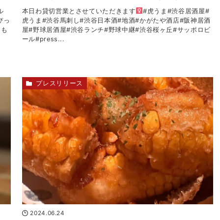
レル
本日わ貸切営業とさせていただきます‍
#虎うま#渋谷居酒屋#
ぴっ
虎うま#渋谷馬刺し#渋谷日本酒#地酒#かがたや酒店#阪神居酒
夜も
屋#野球居酒屋#渋谷ランチ#野球中継#渋谷桜ヶ丘#サッポロビ
ール#press...
プレスリリース
2024.06.24