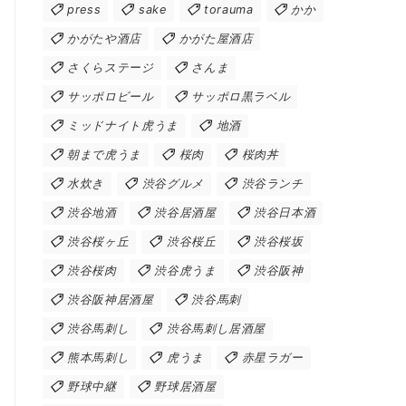
press
sake
torauma
かか
かがたや酒店
かがた屋酒店
さくらステージ
さんま
サッポロビール
サッポロ黒ラベル
ミッドナイト虎うま
地酒
朝まで虎うま
桜肉
桜肉丼
水炊き
渋谷グルメ
渋谷ランチ
渋谷地酒
渋谷居酒屋
渋谷日本酒
渋谷桜ヶ丘
渋谷桜丘
渋谷桜坂
渋谷桜肉
渋谷虎うま
渋谷阪神
渋谷阪神居酒屋
渋谷馬刺
渋谷馬刺し
渋谷馬刺し居酒屋
熊本馬刺し
虎うま
赤星ラガー
野球中継
野球居酒屋