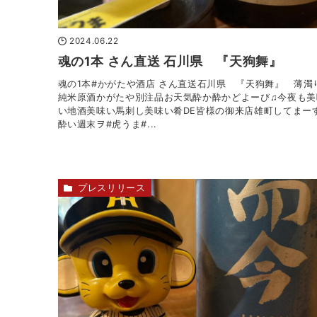
2024.06.22
魂の1本 さん直送 石川県 『天狗舞』
魂の1本#かがたや酒店 さん直送石川県 『天狗舞』 薄
純米原酒かがたや別注品お天気酔か酔かどよーび♫今夜も美
い地酒美味い馬刺し美味い肴DE皆様の御来店雄町してまーす
酔い週末ヲ#虎うま#...
プレスリリース