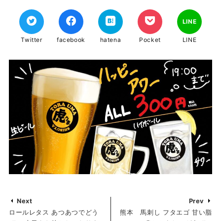
LINE
Twitter
facebook
hatena
Pocket
LINE
Next
Prev
ロールレタス あつあつでどう
熊本 馬刺し フタエゴ 甘い脂