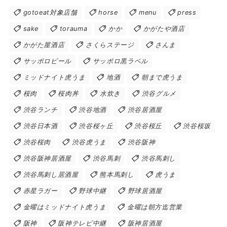
gotoeat対象店舗
horse
menu
press
sake
torauma
かか
かがたや酒店
かがた屋酒店
さくらステージ
さんま
サッポロビール
サッポロ黒ラベル
ミッドナイト虎うま
地酒
朝まで虎うま
桜肉
桜肉丼
水炊き
渋谷グルメ
渋谷ランチ
渋谷地酒
渋谷居酒屋
渋谷日本酒
渋谷桜ヶ丘
渋谷桜丘
渋谷桜坂
渋谷桜肉
渋谷虎うま
渋谷阪神
渋谷阪神居酒屋
渋谷馬刺
渋谷馬刺し
渋谷馬刺し居酒屋
熊本馬刺し
虎うま
赤星ラガー
野球中継
野球居酒屋
金曜はミッドナイト虎うま
金曜は朝方迄営業
阪神
阪神テレビ中継
阪神居酒屋