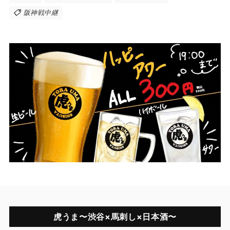
阪神戦中継
虎うま〜渋谷×馬刺し×日本酒〜