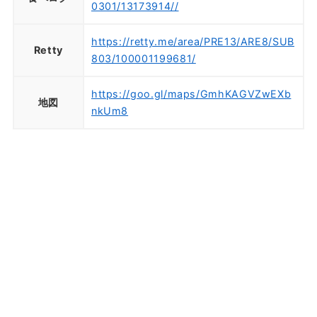
0301/13173914//
https://retty.me/area/PRE13/ARE8/SUB
Retty
803/100001199681/
https://goo.gl/maps/GmhKAGVZwEXb
地図
nkUm8