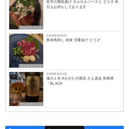
長芋の竜田揚げ タルタルソースと どうぞ 本
日もお待ちしております
プレスリリース
2026年8月4日
熊本馬刺し 赤身 甘醤油で どうぞ
プレスリリース
2026年8月4日
魂の１本 #かがたや酒店 さん直送 長崎県
『BLACK
プレスリリース