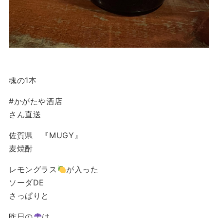
魂の1本
#かがたや酒店
さん直送
佐賀県 『MUGY』
麦焼酎
レモングラス
が入った
ソーダDE
さっぱりと
昨日の
は