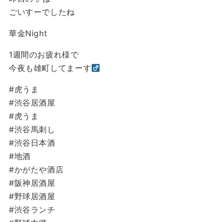
ごいすーでしたね
華金Night
1週間のお疲れ様で
今夜も雄町してまーす‍
#虎うま
#渋谷居酒屋
#虎うま
#渋谷馬刺し
#渋谷日本酒
#地酒
#かがたや酒店
#阪神居酒屋
#野球居酒屋
#渋谷ランチ