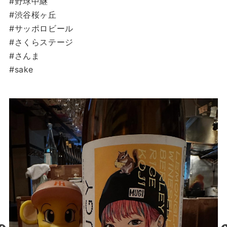
#野球中継
#渋谷桜ヶ丘
#サッポロビール
#さくらステージ
#さんま
#sake