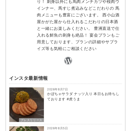
り！ 刺身以外にも馬肉メンチカツや桜肉ウ
インナー、馬すじ煮込みなどこだわりの 馬
肉メニューも豊富にございます。 西小山酒
屋かがた屋から仕入れるこだわりの日本酒
と一緒にお楽しみください。 豊洲直送で仕
入れる鮮魚の刺身も絶品！ 宴会プランもご
用意しております、プランの詳細やサプラ
イズ等も気軽にご相談ください
インスタ最新情報
2026年8月7日
かぼちゃサラダ ナッツ入り 本日もお待ちし
ております #虎うま
プレスリリース
2026年8月5日