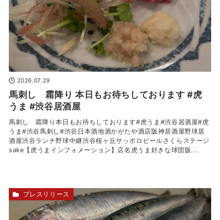
2026.07.29
馬刺し 霜降り 本日もお待ちしております #虎
うま #渋谷居酒屋
馬刺し 霜降り本日もお待ちしております#虎うま#渋谷居酒屋#虎
うま#渋谷馬刺し#渋谷日本酒地酒かがたや酒店阪神居酒屋野球居
酒屋渋谷ランチ野球中継渋谷桜ヶ丘サッポロビールさくらステージ
sake【虎うまインフォメーション】店名虎うま好きな球団阪...
プレスリリース