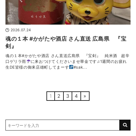
2026.07.24
魂の１本 #かがたや酒店 さん直送 広島県 『宝
剣』
魂の１本#かがたや酒店 さん直送広島県 『宝剣』 純米酒 超辛
口ゲリラ雨
に来おつけてくださいませ華金です♫1週間のお疲れ
生DE皆様の御来店雄町してまーす‍
#sak...
1
2
3
4
»