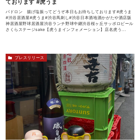
ております #虎うま
パドロン 揚げ塩振ってどうぞ本日もお待ちしております#虎うま
#渋谷居酒屋#虎うま#渋谷馬刺し#渋谷日本酒地酒かがたや酒店阪
神居酒屋野球居酒屋渋谷ランチ野球中継渋谷桜ヶ丘サッポロビール
さくらステージsake【虎うまインフォメーション】店名虎う...
プレスリリース