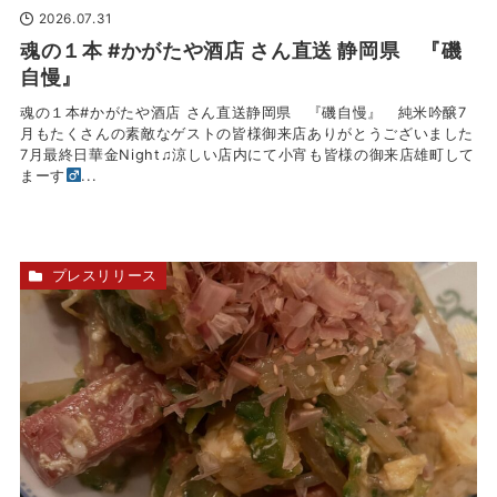
2026.07.31
魂の１本 #かがたや酒店 さん直送 静岡県 『磯
自慢』
魂の１本#かがたや酒店 さん直送静岡県 『磯自慢』 純米吟醸7
月もたくさんの素敵なゲストの皆様御来店ありがとうございました
7月最終日華金Night♫涼しい店内にて小宵も皆様の御来店雄町して
まーす‍
...
プレスリリース