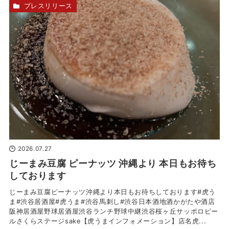
プレスリリース
2026.07.27
じーまみ豆腐 ピーナッツ 沖縄より 本日もお待ち
しております
じーまみ豆腐ピーナッツ沖縄より本日もお待ちしております#虎う
ま#渋谷居酒屋#虎うま#渋谷馬刺し#渋谷日本酒地酒かがたや酒店
阪神居酒屋野球居酒屋渋谷ランチ野球中継渋谷桜ヶ丘サッポロビー
ルさくらステージsake【虎うまインフォメーション】店名虎...