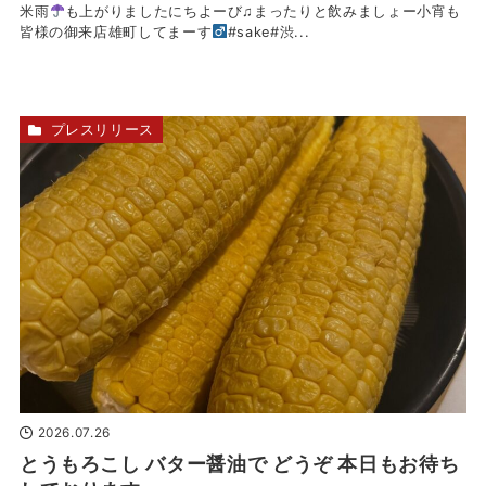
米雨
も上がりましたにちよーび♫まったりと飲みましょー小宵も
皆様の御来店雄町してまーす‍
#sake#渋...
プレスリリース
2026.07.26
とうもろこし バター醤油で どうぞ 本日もお待ち