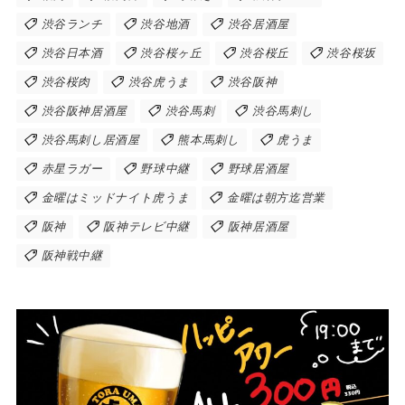
渋谷ランチ
渋谷地酒
渋谷居酒屋
渋谷日本酒
渋谷桜ヶ丘
渋谷桜丘
渋谷桜坂
渋谷桜肉
渋谷虎うま
渋谷阪神
渋谷阪神居酒屋
渋谷馬刺
渋谷馬刺し
渋谷馬刺し居酒屋
熊本馬刺し
虎うま
赤星ラガー
野球中継
野球居酒屋
金曜はミッドナイト虎うま
金曜は朝方迄営業
阪神
阪神テレビ中継
阪神居酒屋
阪神戦中継