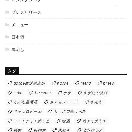
プレスリリース
メニュー
日本酒
馬刺し
タグ
gotoeat対象店舗
horse
menu
press
sake
torauma
かか
かがたや酒店
かがた屋酒店
さくらステージ
さんま
サッポロビール
サッポロ黒ラベル
ミッドナイト虎うま
地酒
朝まで虎うま
桜肉
桜肉丼
水炊き
渋谷グルメ