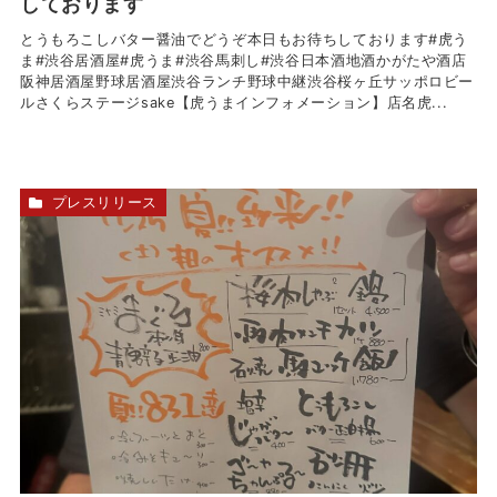
しております
とうもろこしバター醤油でどうぞ本日もお待ちしております#虎う
ま#渋谷居酒屋#虎うま#渋谷馬刺し#渋谷日本酒地酒かがたや酒店
阪神居酒屋野球居酒屋渋谷ランチ野球中継渋谷桜ヶ丘サッポロビー
ルさくらステージsake【虎うまインフォメーション】店名虎...
プレスリリース