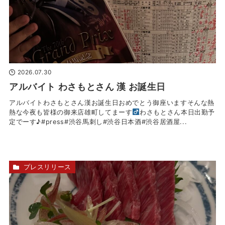
2026.07.30
アルバイト わさもとさん 漢️ お誕生日
アルバイトわさもとさん漢
お誕生日おめでとう御座いますそんな熱
熱な今夜も皆様の御来店雄町してまーす‍
わさもとさん本日出勤予
定でーす♪#press#渋谷馬刺し#渋谷日本酒#渋谷居酒屋...
プレスリリース