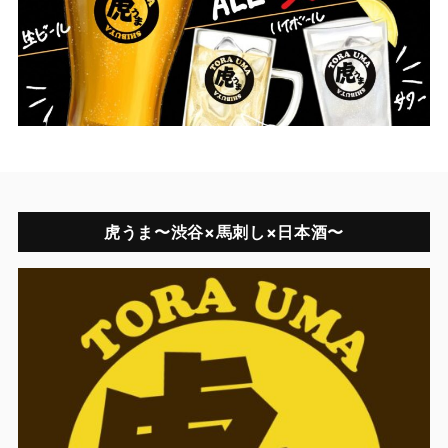
虎うま〜渋谷×馬刺し×日本酒〜