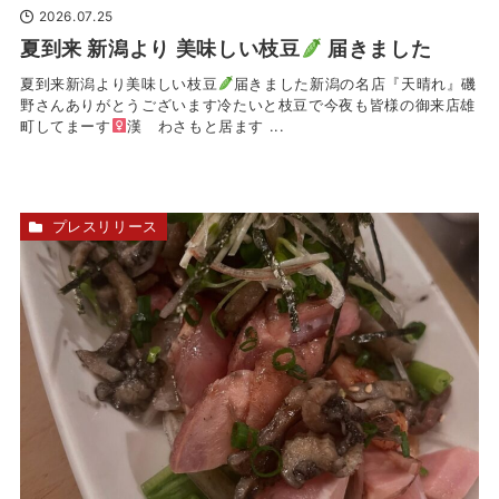
2026.07.25
夏
到来 新潟より 美味しい枝豆
届きました
夏
到来新潟より美味しい枝豆
届きました新潟の名店『天晴れ』磯
野さんありがとうございます冷たいと枝豆で今夜も皆様の御来店雄
町してまーす‍
漢 わさもと居ます ...
プレスリリース