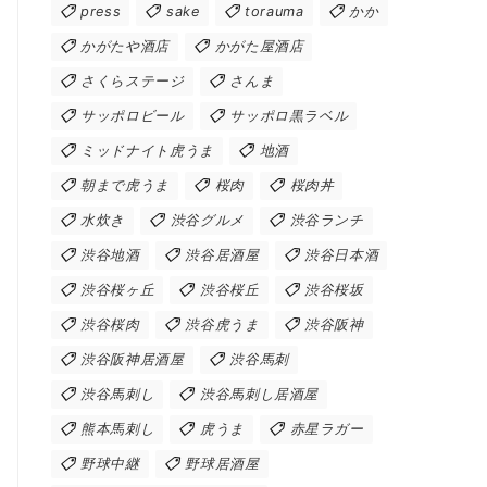
press
sake
torauma
かか
かがたや酒店
かがた屋酒店
さくらステージ
さんま
サッポロビール
サッポロ黒ラベル
ミッドナイト虎うま
地酒
朝まで虎うま
桜肉
桜肉丼
水炊き
渋谷グルメ
渋谷ランチ
渋谷地酒
渋谷居酒屋
渋谷日本酒
渋谷桜ヶ丘
渋谷桜丘
渋谷桜坂
渋谷桜肉
渋谷虎うま
渋谷阪神
渋谷阪神居酒屋
渋谷馬刺
渋谷馬刺し
渋谷馬刺し居酒屋
熊本馬刺し
虎うま
赤星ラガー
野球中継
野球居酒屋