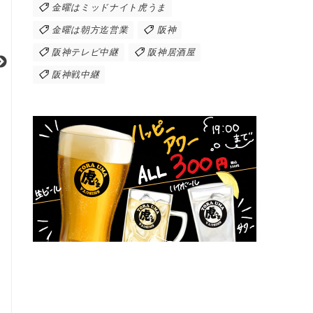
金曜はミッドナイト虎うま
金曜は朝方迄営業
阪神
阪神テレビ中継
阪神居酒屋
阪神戦中継