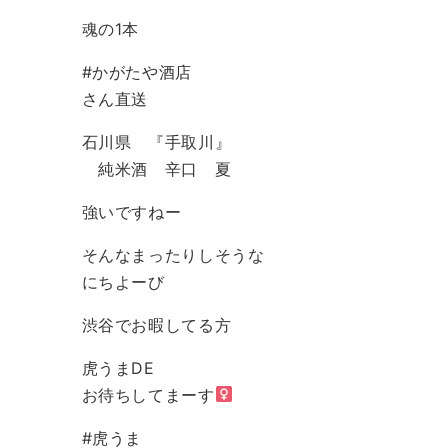
魂の1本
#かがたや酒店
さん直送
石川県 『手取川』
純米酒 辛口 夏
強いですねー️
そんなまったりしそうな
にちよーび
渋谷でお暇してる方
虎うまDE
お待ちしてまーす‍
#虎うま