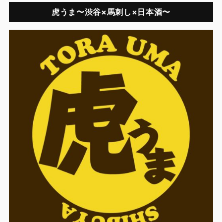
虎うま〜渋谷×馬刺し×日本酒〜