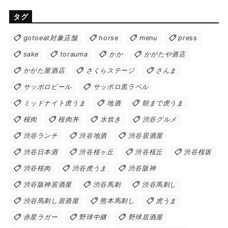
タグ
gotoeat対象店舗
horse
menu
press
sake
torauma
かか
かがたや酒店
かがた屋酒店
さくらステージ
さんま
サッポロビール
サッポロ黒ラベル
ミッドナイト虎うま
地酒
朝まで虎うま
桜肉
桜肉丼
水炊き
渋谷グルメ
渋谷ランチ
渋谷地酒
渋谷居酒屋
渋谷日本酒
渋谷桜ヶ丘
渋谷桜丘
渋谷桜坂
渋谷桜肉
渋谷虎うま
渋谷阪神
渋谷阪神居酒屋
渋谷馬刺
渋谷馬刺し
渋谷馬刺し居酒屋
熊本馬刺し
虎うま
赤星ラガー
野球中継
野球居酒屋