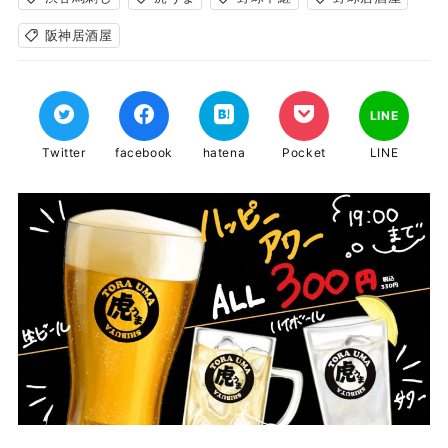
阪神居酒屋
LINE
Twitter
facebook
hatena
Pocket
LINE