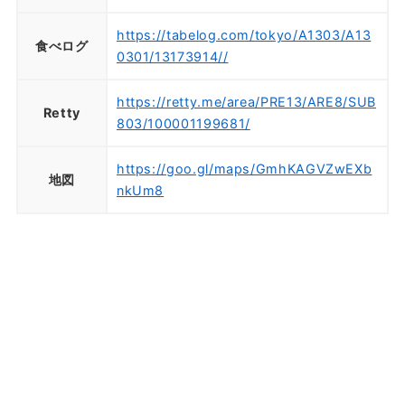
https://tabelog.com/tokyo/A1303/A13
食べログ
0301/13173914//
https://retty.me/area/PRE13/ARE8/SUB
Retty
803/100001199681/
https://goo.gl/maps/GmhKAGVZwEXb
地図
nkUm8