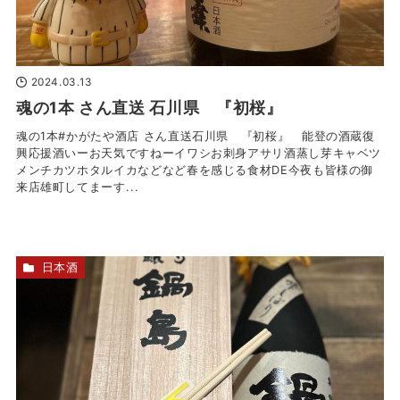
2024.03.13
魂の1本 さん直送 石川県 『初桜』
魂の1本#かがたや酒店 さん直送石川県 『初桜』 能登の酒蔵復
興応援酒いーお天気ですねー️イワシお刺身アサリ酒蒸し芽キャベツ
メンチカツホタルイカなどなど春を感じる食材DE今夜も皆様の御
来店雄町してまーす‍...
日本酒