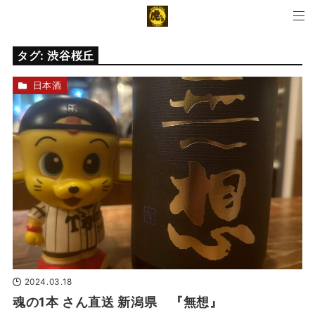
タグ:
渋谷桜丘
日本酒
2024.03.18
魂の1本 さん直送 新潟県 『無想』