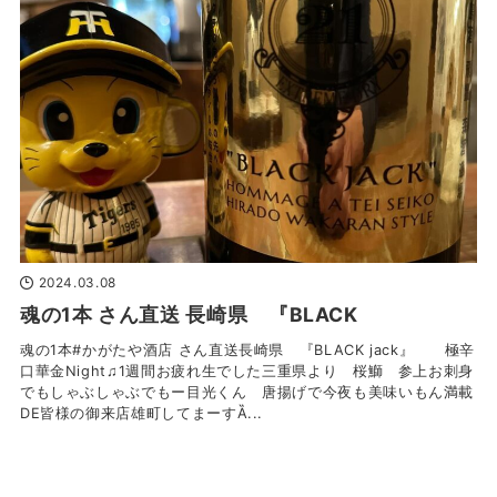
2024.03.08
魂の1本 さん直送 長崎県 『BLACK
魂の1本#かがたや酒店 さん直送長崎県 『BLACK jack』 極辛
口華金Night♫1週間お疲れ生でした三重県より 桜鰤 参上お刺身
でもしゃぶしゃぶでもー目光くん 唐揚げで今夜も美味いもん満載
DE皆様の御来店雄町してまーすȀ...