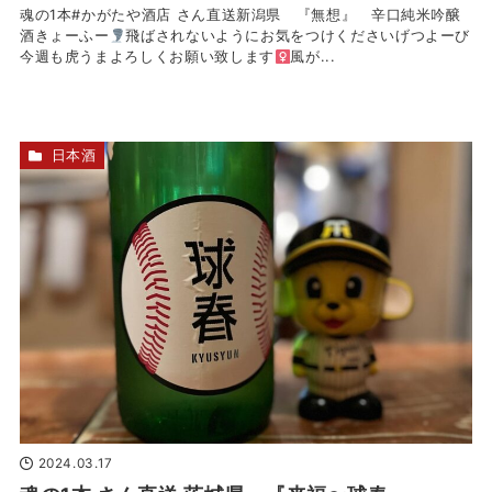
魂の1本#かがたや酒店 さん直送新潟県 『無想』 辛口純米吟醸
酒きょーふー
飛ばされないようにお気をつけくださいげつよーび
今週も虎うまよろしくお願い致します‍
風が...
日本酒
2024.03.17