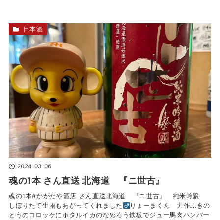
日本酒
2024.03.06
魂の1本 さん直送 北海道 『ニ世古』
魂の1本#かがたや酒店 さん直送北海道 『ニ世古』 純米吟醸
しぼりたて生雨もあがってくれました‍
りょーまくん 力作ふきの
とうのコロッケにホタルイカのなめろう鉄板でジュー馬肉ハンバー