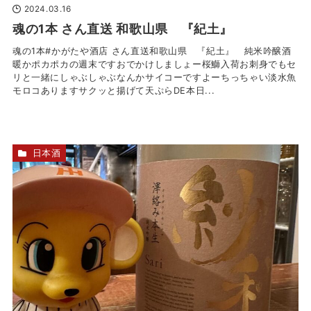
2024.03.16
魂の1本 さん直送 和歌山県 『紀土』
魂の1本#かがたや酒店 さん直送和歌山県 『紀土』 純米吟醸酒
暖かポカポカの週末です️おでかけしましょー桜鰤入荷お刺身でもセ
リと一緒にしゃぶしゃぶなんかサイコーですよーちっちゃい淡水魚
モロコありますサクッと揚げて天ぷらDE本日...
日本酒