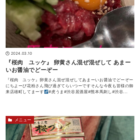
2024.03.10
『桜肉 ユッケ』 卵黄さん混ぜ混ぜして あまー
いお醤油でどーぞー
『桜肉 ユッケ』卵黄さん混ぜ混ぜしてあまーいお醤油でどーぞー
にちよーび
花粉さん飛び過ぎてらいつーですそんな今夜も皆様の御
来店雄町してまーす‍
#虎うま#渋谷居酒屋#熊本馬刺し#渋谷...
メニュー