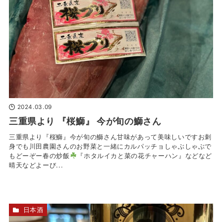
2024.03.09
三重県より 『桜鰤』 今が旬の鰤さん
三重県より『桜鰤』今が旬の鰤さん甘味があって美味しいですお刺
身でも川田農園さんのお野菜と一緒にカルパッチョしゃぶしゃぶで
もどーぞー春の炒飯
『ホタルイカと菜の花チャーハン』などなど
晴天
などよーび...
日本酒