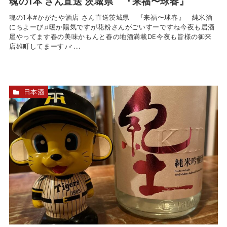
魂の1本 さん直送 茨城県 『来福〜球春』
魂の1本#かがたや酒店 さん直送茨城県 『来福〜球春』 純米酒
にちよーび♫暖か陽気ですが花粉さんがごいすーですね今夜も居酒
屋やってます春の美味かもんと春の地酒満載DE今夜も皆様の御来
店雄町してまーす♪‍♂...
日本酒