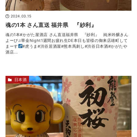
2024.03.15
魂の1本 さん直送 福井県 『紗利』
魂の1本#かがた屋酒店 さん直送福井県 『紗利』 純米吟醸きん
よーび♫華金Night1週間お疲れ生DE本日も皆様の御来店雄町して
まーす‍
#虎うま#渋谷居酒屋#熊本馬刺し#渋谷日本酒#かがたや
酒店...
日本酒