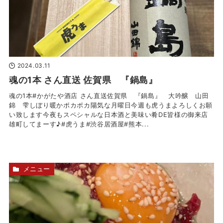
2024.03.11
魂の1本 さん直送 佐賀県 『鍋島』
魂の1本#かがたや酒店 さん直送佐賀県 『鍋島』 大吟醸 山田
錦 雫しぼり暖かポカポカ陽気な月曜日️今週も虎うまよろしくお願
い致します今夜もスペシャルな日本酒と美味い肴DE皆様の御来店
雄町してまーす♪#虎うま#渋谷居酒屋#熊本...
メニュー