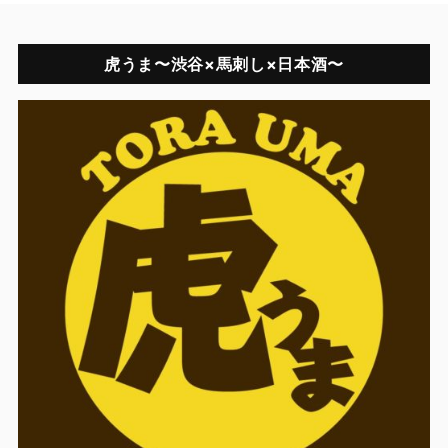
虎うま〜渋谷×馬刺し×日本酒〜