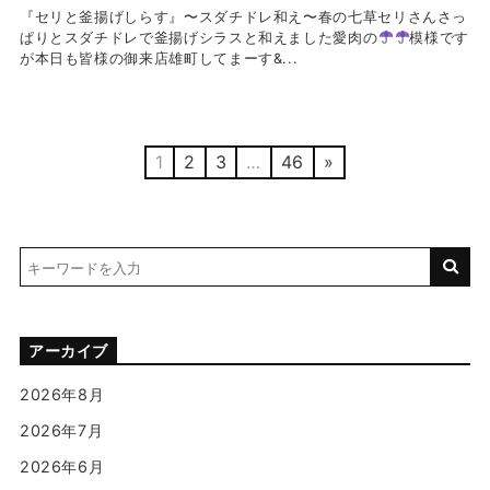
『セリと釜揚げしらす』〜スダチドレ和え〜春の七草セリさんさっ
ぱりとスダチドレで釜揚げシラスと和えました愛肉の
模様です
が本日も皆様の御来店雄町してまーす‍&...
1
2
3
…
46
»
アーカイブ
2026年8月
2026年7月
2026年6月