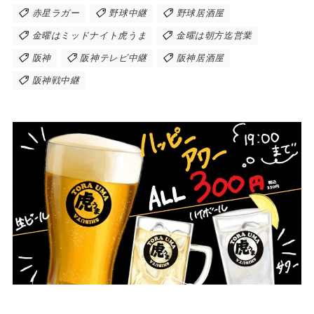
赤星ラガー
野球中継
野球居酒屋
金曜はミッドナイト虎うま
金曜は朝方迄営業
阪神
阪神テレビ中継
阪神居酒屋
阪神戦中継