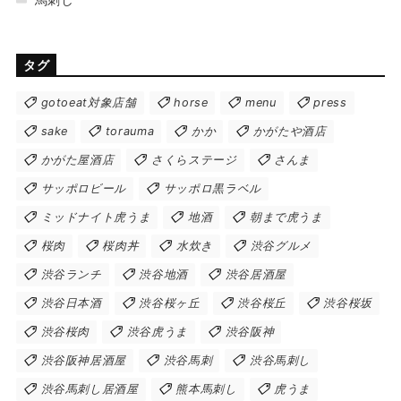
タグ
gotoeat対象店舗
horse
menu
press
sake
torauma
かか
かがたや酒店
かがた屋酒店
さくらステージ
さんま
サッポロビール
サッポロ黒ラベル
ミッドナイト虎うま
地酒
朝まで虎うま
桜肉
桜肉丼
水炊き
渋谷グルメ
渋谷ランチ
渋谷地酒
渋谷居酒屋
渋谷日本酒
渋谷桜ヶ丘
渋谷桜丘
渋谷桜坂
渋谷桜肉
渋谷虎うま
渋谷阪神
渋谷阪神居酒屋
渋谷馬刺
渋谷馬刺し
渋谷馬刺し居酒屋
熊本馬刺し
虎うま