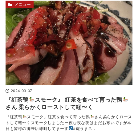
メニュー
2024.03.07
『紅茶鴨
スモーク』 紅茶を食べて育った鴨
さん 柔らかくローストして軽〜く
『紅茶鴨
スモーク』紅茶を食べて育った鴨
さん柔らかくロース
トして軽〜くスモークしましたー夜な夜な夜はまだお寒いですが本
日も皆様の御来店雄町してまーす‍
#虎うま#...