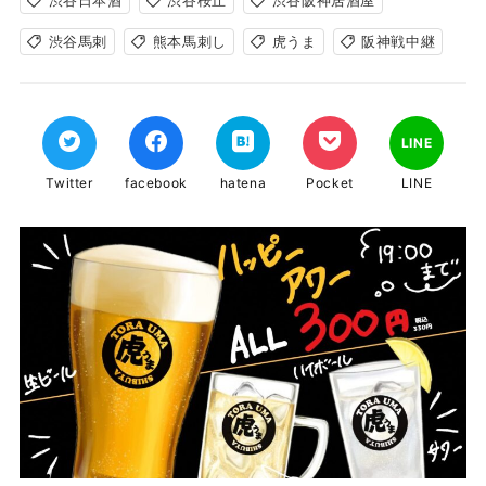
渋谷日本酒
渋谷桜丘
渋谷阪神居酒屋
渋谷馬刺
熊本馬刺し
虎うま
阪神戦中継
LINE
Twitter
facebook
hatena
Pocket
LINE