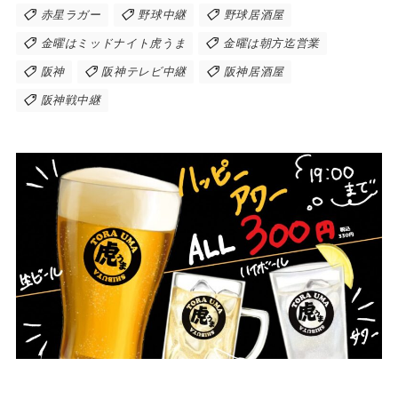
赤星ラガー
野球中継
野球居酒屋
金曜はミッドナイト虎うま
金曜は朝方迄営業
阪神
阪神テレビ中継
阪神居酒屋
阪神戦中継