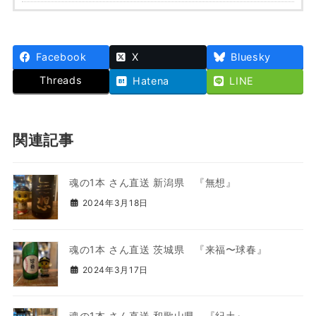
Facebook
X
Bluesky
Threads
Hatena
LINE
関連記事
魂の1本 さん直送 新潟県 『無想』
2024年3月18日
魂の1本 さん直送 茨城県 『来福〜球春』
2024年3月17日
魂の1本 さん直送 和歌山県 『紀土』