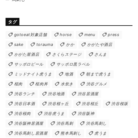
タグ
gotoeat対象店舗
horse
menu
press
sake
torauma
かか
かがたや酒店
かがた屋酒店
さくらステージ
さんま
サッポロビール
サッポロ黒ラベル
ミッドナイト虎うま
地酒
朝まで虎うま
桜肉
桜肉丼
水炊き
渋谷グルメ
渋谷ランチ
渋谷地酒
渋谷居酒屋
渋谷日本酒
渋谷桜ヶ丘
渋谷桜丘
渋谷桜坂
渋谷桜肉
渋谷虎うま
渋谷阪神
渋谷阪神居酒屋
渋谷馬刺
渋谷馬刺し
渋谷馬刺し居酒屋
熊本馬刺し
虎うま