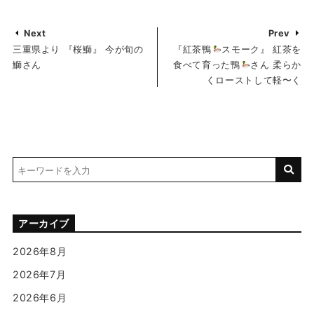
Next
Prev
三重県より 『桜鰤』 今が旬の
『紅茶鴨
スモーク』 紅茶を
鰤さん
食べて育った鴨
さん 柔らか
くローストして軽〜く
アーカイブ
2026年8月
2026年7月
2026年6月