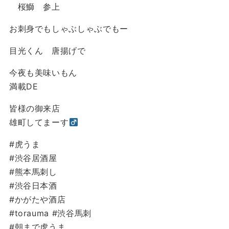
桜鰤 参上
お刺身でもしゃぶしゃぶでもー
目光くん 唐揚げで
今夜も美味いもん
満載DE
皆様の御来店
雄町してまーす‍
#虎うま
#渋谷居酒屋
#熊本馬刺し
#渋谷日本酒
#かがたや酒店
#torauma #渋谷馬刺
#朝まで虎うま