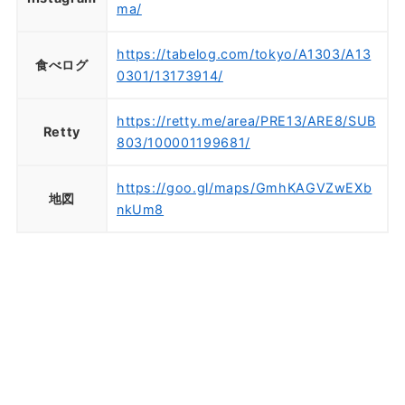
ma/
https://tabelog.com/tokyo/A1303/A13
食べログ
0301/13173914/
https://retty.me/area/PRE13/ARE8/SUB
Retty
803/100001199681/
https://goo.gl/maps/GmhKAGVZwEXb
地図
nkUm8