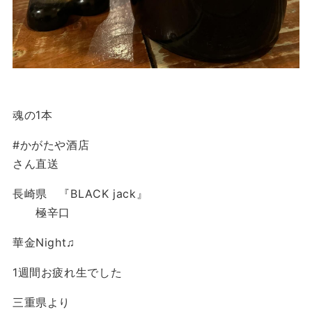
魂の1本
#かがたや酒店
さん直送
長崎県 『BLACK jack』
極辛口
華金Night♫
1週間お疲れ生でした
三重県より