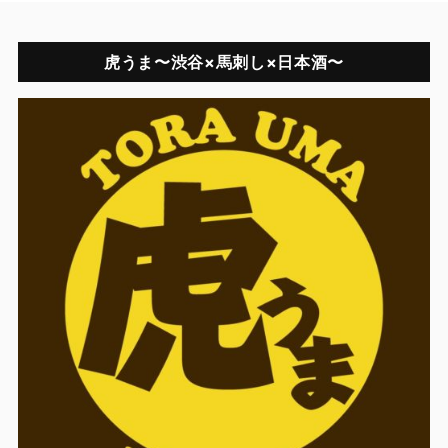
虎うま〜渋谷×馬刺し×日本酒〜