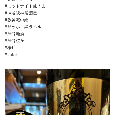
#ミッドナイト虎うま
#渋谷阪神居酒屋
#阪神戦中継
#サッポロ黒ラベル
#渋谷地酒
#渋谷桜丘
#桜丘
#sake