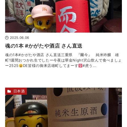
2025.06.06
魂の1本 #かがたや酒店 さん直送
魂の1本#かがたや酒店 さん直送三重県 『爾今』 純米吟醸 雄
町1週間おつかれ生でしたー今夜は華金Night沢山飲んで食べましょ
ー2525
DE皆様の御来店雄町してまーす‍
#虎う...
日本酒