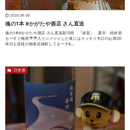
2025.06.09
魂の1本 #かがたや酒店 さん直送
魂の1本#かがたや酒店 さん直送新潟県 『凌賀』 夏辛 純米酒
もーすぐ梅雨
入りジメジメした夜にはスッキリ辛口のお酒DE
本日も皆様の御来店雄町してまーす‍&...
日本酒