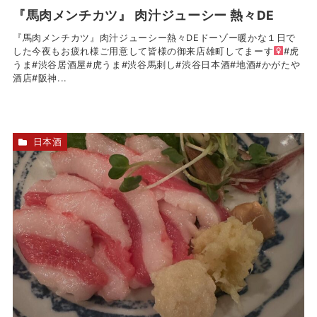
『馬肉メンチカツ』 肉汁ジューシー 熱々DE
『馬肉メンチカツ』肉汁ジューシー熱々DEドーゾー暖かな１日で
した今夜もお疲れ様ご用意して皆様の御来店雄町してまーす‍
#虎
うま#渋谷居酒屋#虎うま#渋谷馬刺し#渋谷日本酒#地酒#かがたや
酒店#阪神...
日本酒