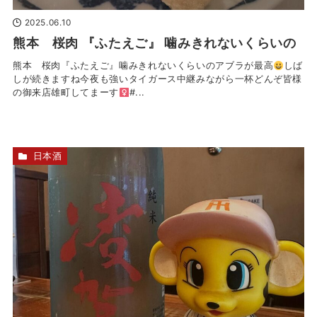
2025.06.10
熊本 桜肉 『ふたえご』 噛みきれないくらいの
熊本 桜肉『ふたえご』噛みきれないくらいのアブラが最高
しば
し
が続きますね今夜も強いタイガース
中継みながら一杯どんぞ皆様
の御来店雄町してまーす‍
#...
日本酒