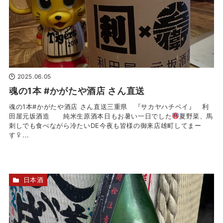
2025.06.05
魂の1本 #かがたや酒店 さん直送
魂の1本#かがたや酒店 さん直送三重県 『サカヤハチベイ』 利
田屋︎元坂酒造 純米生原酒本日もお暑い一日でした
夏野菜、馬
刺しでも食べながら冷たいDE今夜も皆様の御来店雄町してまー
す‍♀...
日本酒