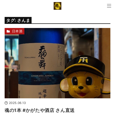
タグ:
さんま
日本酒
2025.06.13
魂の1本 #かがたや酒店 さん直送