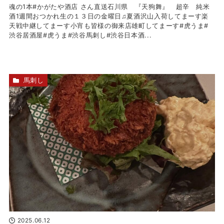
魂の1本#かがたや酒店 さん直送石川県 『天狗舞』 超辛 純米
酒1週間おつかれ生の１３日の金曜日♫夏酒沢山入荷してまーす楽
天️戦中継してまーす小宵も皆様の御来店雄町してまーす#虎うま#
渋谷居酒屋#虎うま#渋谷馬刺し#渋谷日本酒...
馬刺し
2025.06.12