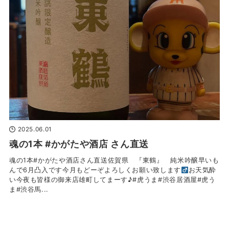
2025.06.01
魂の1本 #かがたや酒店 さん直送
魂の1本#かがたや酒店さん直送佐賀県 『東鶴』 純米吟醸早いも
んで6月凸入です今月もどーぞよろしくお願い致します‍
お天気酔
い今夜も皆様の御来店雄町してまーす♪#虎うま#渋谷居酒屋#虎う
ま#渋谷馬...