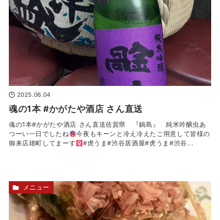
2025.06.04
魂の1本 #かがたや酒店 さん直送
魂の1本#かがたや酒店 さん直送佐賀県 『鍋島』 純米吟醸虫あ
つーい一日でしたね
今夜もキーンと冷え冷えたご用意して皆様の
御来店雄町してまーす‍
#虎うま#渋谷居酒屋#虎うま#渋谷...
メニュー