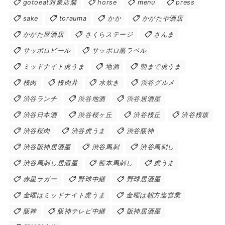
gotoeat対象店舗
horse
menu
press
sake
torauma
かか
かがたや酒店
かがた屋酒店
さくらステージ
さんま
サッポロビール
サッポロ黒ラベル
ミッドナイト虎うま
地酒
朝まで虎うま
桜肉
桜肉丼
水炊き
渋谷グルメ
渋谷ランチ
渋谷地酒
渋谷居酒屋
渋谷日本酒
渋谷桜ヶ丘
渋谷桜丘
渋谷桜坂
渋谷桜肉
渋谷虎うま
渋谷阪神
渋谷阪神居酒屋
渋谷馬刺
渋谷馬刺し
渋谷馬刺し居酒屋
熊本馬刺し
虎うま
赤星ラガー
野球中継
野球居酒屋
金曜はミッドナイト虎うま
金曜は朝方迄営業
阪神
阪神テレビ中継
阪神居酒屋