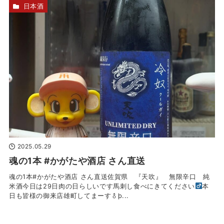
日本酒
2025.05.29
魂の1本 #かがたや酒店 さん直送
魂の1本#かがたや酒店 さん直送佐賀県 『天吹』 無限辛口 純
米酒今日は29日肉の日らしいです馬刺し食べにきてください‍
本
日も皆様の御来店雄町してまーす‍♂þ...