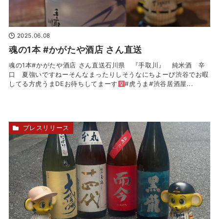
2025.06.08
魂の1本 #かがたや酒店 さん直送
魂の1本#かがたや酒店 さん直送石川県 『手取川』 純米酒 辛
口 夏強いですねー
そんなまったりしそうなにちよーび渋谷でお暇
してる方虎うまDEお待ちしてまーす‍
#虎うま#渋谷居酒屋...
プレスリリース