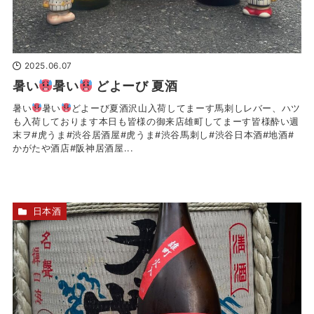
2025.06.07
暑い
暑い
どよーび 夏酒
暑い
暑い
どよーび夏酒沢山入荷してまーす馬刺しレバー、ハツ
も入荷しております本日も皆様の御来店雄町してまーす皆様酔い週
末ヲ#虎うま#渋谷居酒屋#虎うま#渋谷馬刺し#渋谷日本酒#地酒#
かがたや酒店#阪神居酒屋...
日本酒