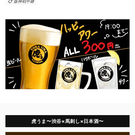
阪神戦中継
虎うま〜渋谷×馬刺し×日本酒〜