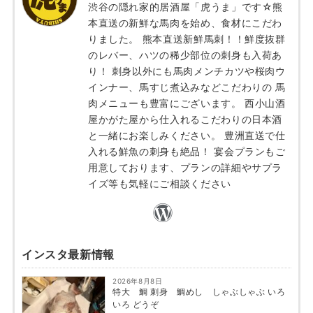
渋谷の隠れ家的居酒屋「虎うま」です☆熊
本直送の新鮮な馬肉を始め、食材にこだわ
りました。 熊本直送新鮮馬刺！！鮮度抜群
のレバー、ハツの稀少部位の刺身も入荷あ
り！ 刺身以外にも馬肉メンチカツや桜肉ウ
インナー、馬すじ煮込みなどこだわりの 馬
肉メニューも豊富にございます。 西小山酒
屋かがた屋から仕入れるこだわりの日本酒
と一緒にお楽しみください。 豊洲直送で仕
入れる鮮魚の刺身も絶品！ 宴会プランもご
用意しております、プランの詳細やサプラ
イズ等も気軽にご相談ください
インスタ最新情報
2026年8月8日
特大 鯛 刺身 鯛めし しゃぶしゃぶ いろ
いろ どうぞ