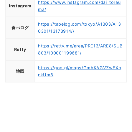
https://www.instagram.com/dai_torau
Instagram
ma/
https://tabelog.com/tokyo/A1303/A13
食べログ
0301/13173914//
https://retty.me/area/PRE13/ARE8/SUB
Retty
803/100001199681/
https://goo.gl/maps/GmhKAGVZwEXb
地図
nkUm8