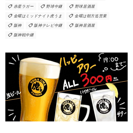
赤星ラガー
野球中継
野球居酒屋
金曜はミッドナイト虎うま
金曜は朝方迄営業
阪神
阪神テレビ中継
阪神居酒屋
阪神戦中継