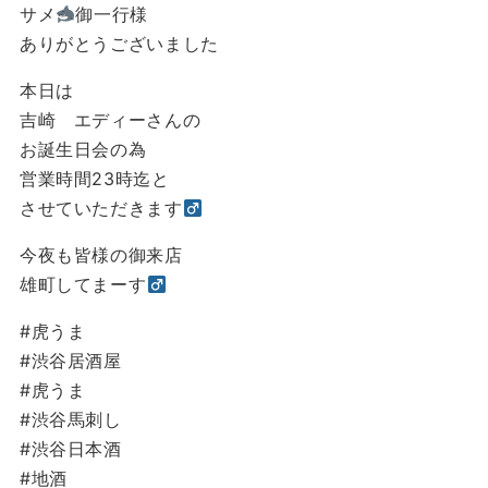
サメ
御一行様
ありがとうございました
本日は
吉崎 エディーさんの
お誕生日会の為
営業時間23時迄と
させていただきます‍
今夜も皆様の御来店
雄町してまーす‍
#虎うま
#渋谷居酒屋
#虎うま
#渋谷馬刺し
#渋谷日本酒
#地酒