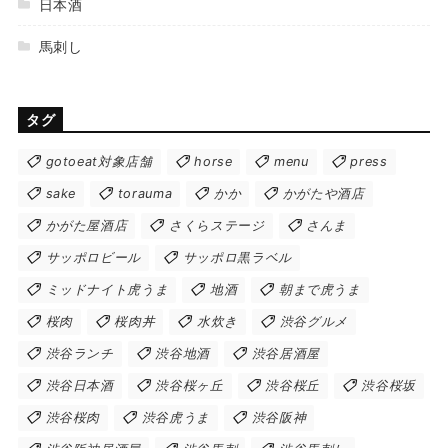
日本酒
馬刺し
タグ
gotoeat対象店舗
horse
menu
press
sake
torauma
かか
かがたや酒店
かがた屋酒店
さくらステージ
さんま
サッポロビール
サッポロ黒ラベル
ミッドナイト虎うま
地酒
朝まで虎うま
桜肉
桜肉丼
水炊き
渋谷グルメ
渋谷ランチ
渋谷地酒
渋谷居酒屋
渋谷日本酒
渋谷桜ヶ丘
渋谷桜丘
渋谷桜坂
渋谷桜肉
渋谷虎うま
渋谷阪神