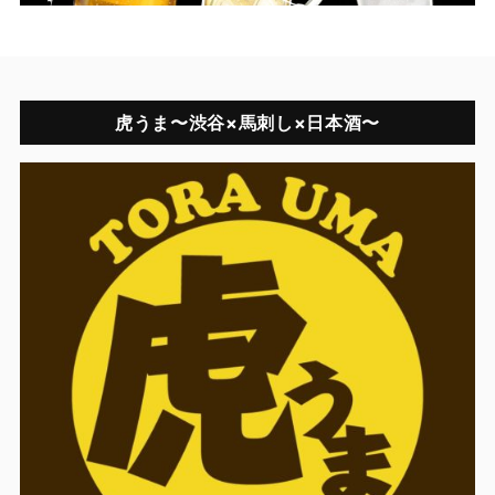
虎うま〜渋谷×馬刺し×日本酒〜