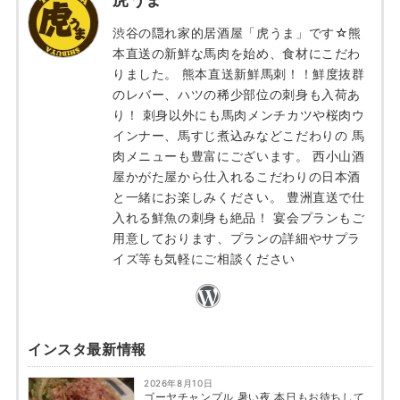
渋谷の隠れ家的居酒屋「虎うま」です☆熊
本直送の新鮮な馬肉を始め、食材にこだわ
りました。 熊本直送新鮮馬刺！！鮮度抜群
のレバー、ハツの稀少部位の刺身も入荷あ
り！ 刺身以外にも馬肉メンチカツや桜肉ウ
インナー、馬すじ煮込みなどこだわりの 馬
肉メニューも豊富にございます。 西小山酒
屋かがた屋から仕入れるこだわりの日本酒
と一緒にお楽しみください。 豊洲直送で仕
入れる鮮魚の刺身も絶品！ 宴会プランもご
用意しております、プランの詳細やサプラ
イズ等も気軽にご相談ください
インスタ最新情報
2026年8月10日
ゴーヤチャンプル 暑い夜 本日もお待ちして