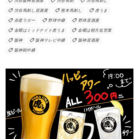
渋谷阪神居酒屋
渋谷馬刺
渋谷馬刺し
渋谷馬刺し居酒屋
熊本馬刺し
虎うま
赤星ラガー
野球中継
野球居酒屋
金曜はミッドナイト虎うま
金曜は朝方迄営業
阪神
阪神テレビ中継
阪神居酒屋
阪神戦中継