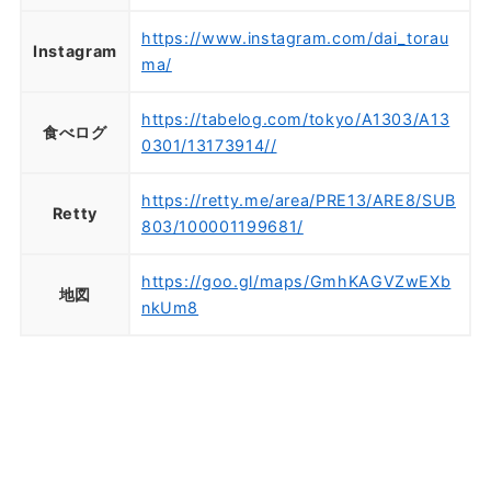
https://www.instagram.com/dai_torau
Instagram
ma/
https://tabelog.com/tokyo/A1303/A13
食べログ
0301/13173914//
https://retty.me/area/PRE13/ARE8/SUB
Retty
803/100001199681/
https://goo.gl/maps/GmhKAGVZwEXb
地図
nkUm8