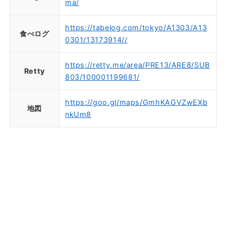
ma/
https://tabelog.com/tokyo/A1303/A13
食べログ
0301/13173914//
https://retty.me/area/PRE13/ARE8/SUB
Retty
803/100001199681/
https://goo.gl/maps/GmhKAGVZwEXb
地図
nkUm8