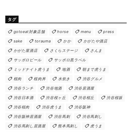
タグ
gotoeat対象店舗
horse
menu
press
sake
torauma
かか
かがたや酒店
かがた屋酒店
さくらステージ
さんま
サッポロビール
サッポロ黒ラベル
ミッドナイト虎うま
地酒
朝まで虎うま
桜肉
桜肉丼
水炊き
渋谷グルメ
渋谷ランチ
渋谷地酒
渋谷居酒屋
渋谷日本酒
渋谷桜ヶ丘
渋谷桜丘
渋谷桜坂
渋谷桜肉
渋谷虎うま
渋谷阪神
渋谷阪神居酒屋
渋谷馬刺
渋谷馬刺し
渋谷馬刺し居酒屋
熊本馬刺し
虎うま