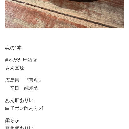
魂の1本
#かがた屋酒店
さん直送
広島県 『宝剣』
辛口 純米酒
あん肝あり〼
白子ポン酢あり〼
柔らか
豚角煮あり〼