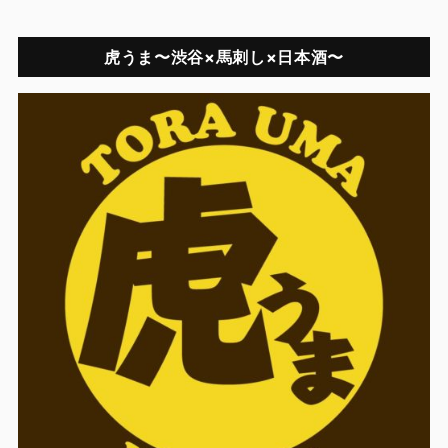
虎うま〜渋谷×馬刺し×日本酒〜