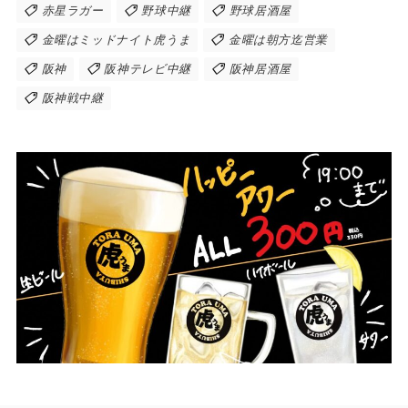
赤星ラガー
野球中継
野球居酒屋
金曜はミッドナイト虎うま
金曜は朝方迄営業
阪神
阪神テレビ中継
阪神居酒屋
阪神戦中継