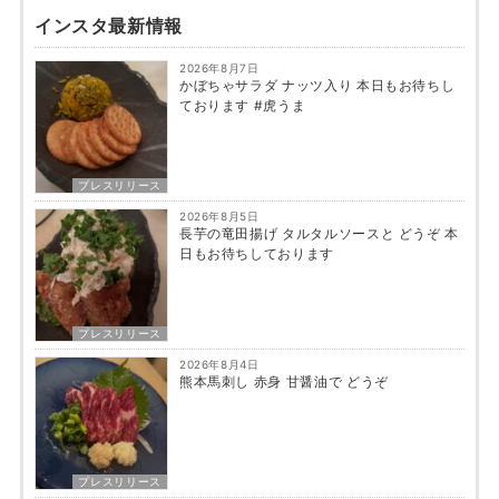
インスタ最新情報
2026年8月7日
かぼちゃサラダ ナッツ入り 本日もお待ちし
ております #虎うま
プレスリリース
2026年8月5日
長芋の竜田揚げ タルタルソースと どうぞ 本
日もお待ちしております
プレスリリース
2026年8月4日
熊本馬刺し 赤身 甘醤油で どうぞ
プレスリリース