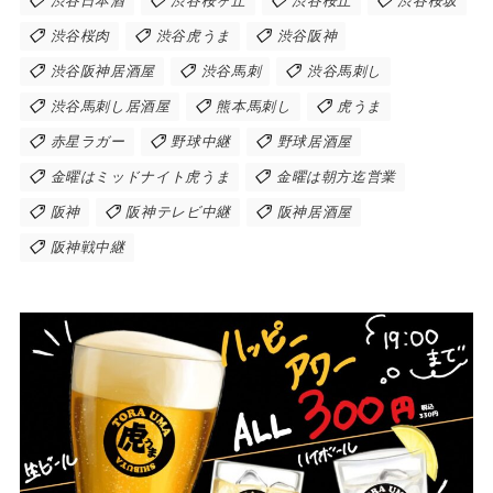
渋谷日本酒
渋谷桜ヶ丘
渋谷桜丘
渋谷桜坂
渋谷桜肉
渋谷虎うま
渋谷阪神
渋谷阪神居酒屋
渋谷馬刺
渋谷馬刺し
渋谷馬刺し居酒屋
熊本馬刺し
虎うま
赤星ラガー
野球中継
野球居酒屋
金曜はミッドナイト虎うま
金曜は朝方迄営業
阪神
阪神テレビ中継
阪神居酒屋
阪神戦中継