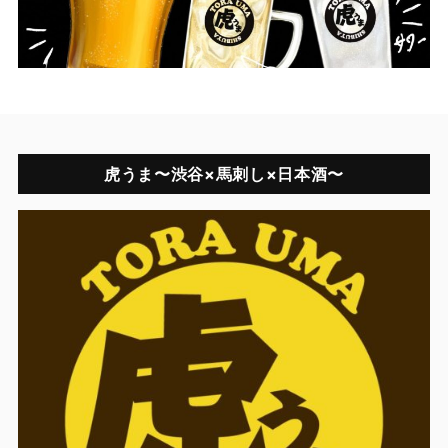
虎うま〜渋谷×馬刺し×日本酒〜