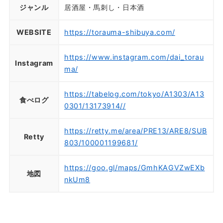
ジャンル
居酒屋・馬刺し・日本酒
WEBSITE
https://torauma-shibuya.com/
https://www.instagram.com/dai_torau
Instagram
ma/
https://tabelog.com/tokyo/A1303/A13
食べログ
0301/13173914//
https://retty.me/area/PRE13/ARE8/SUB
Retty
803/100001199681/
https://goo.gl/maps/GmhKAGVZwEXb
地図
nkUm8