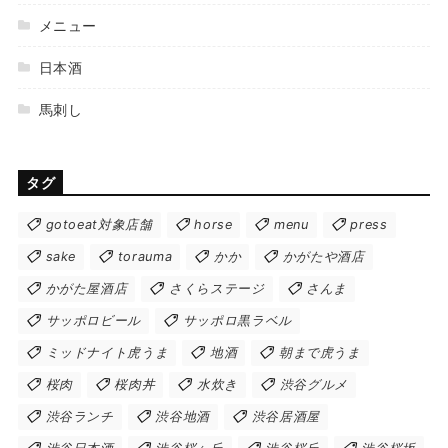
メニュー
日本酒
馬刺し
タグ
gotoeat対象店舗
horse
menu
press
sake
torauma
かか
かがたや酒店
かがた屋酒店
さくらステージ
さんま
サッポロビール
サッポロ黒ラベル
ミッドナイト虎うま
地酒
朝まで虎うま
桜肉
桜肉丼
水炊き
渋谷グルメ
渋谷ランチ
渋谷地酒
渋谷居酒屋