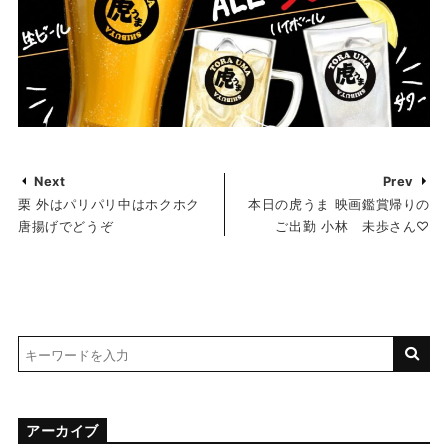
Next
Prev
栗 外はパリパリ中はホクホク
本日の虎うま 映画鑑賞帰りの
唐揚げでどうぞ
ご出勤 小林 未歩さん♡
アーカイブ