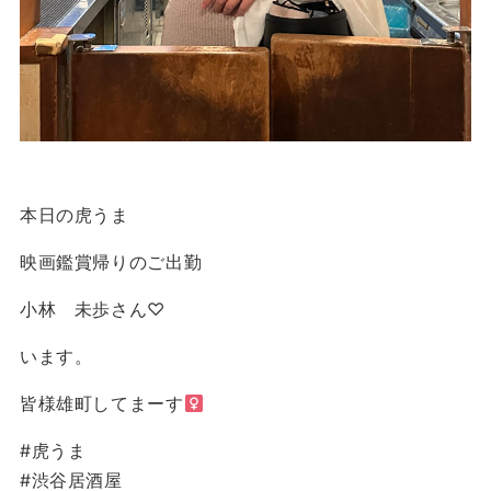
本日の虎うま
映画鑑賞帰りのご出勤
小林 未歩さん♡
います。
皆様雄町してまーす‍
#虎うま
#渋谷居酒屋