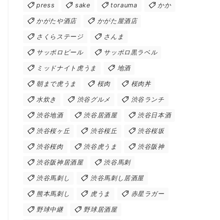
press
sake
torauma
かか
かがたや酒店
かがた屋酒店
さくらステージ
さんま
サッポロビール
サッポロ黒ラベル
ミッドナイト虎うま
地酒
朝まで虎うま
桜肉
桜肉丼
水炊き
渋谷グルメ
渋谷ランチ
渋谷地酒
渋谷居酒屋
渋谷日本酒
渋谷桜ヶ丘
渋谷桜丘
渋谷桜坂
渋谷桜肉
渋谷虎うま
渋谷阪神
渋谷阪神居酒屋
渋谷馬刺
渋谷馬刺し
渋谷馬刺し居酒屋
熊本馬刺し
虎うま
赤星ラガー
野球中継
野球居酒屋