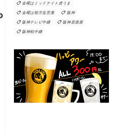
金曜はミッドナイト虎うま
金曜は朝方迄営業
阪神
阪神テレビ中継
阪神居酒屋
阪神戦中継