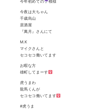
今年初めての
模様
今夜は大ちゃん
千歳烏山
居酒屋
『萬月』さんにて
M.K
マイクさんと
セコセコ働いてます
お暇な方
雄町してまーす‍
虎うまわ
龍馬くんが
セコセコ働いてます‍
#虎うま