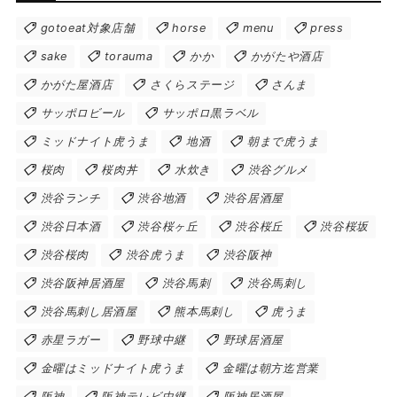
gotoeat対象店舗
horse
menu
press
sake
torauma
かか
かがたや酒店
かがた屋酒店
さくらステージ
さんま
サッポロビール
サッポロ黒ラベル
ミッドナイト虎うま
地酒
朝まで虎うま
桜肉
桜肉丼
水炊き
渋谷グルメ
渋谷ランチ
渋谷地酒
渋谷居酒屋
渋谷日本酒
渋谷桜ヶ丘
渋谷桜丘
渋谷桜坂
渋谷桜肉
渋谷虎うま
渋谷阪神
渋谷阪神居酒屋
渋谷馬刺
渋谷馬刺し
渋谷馬刺し居酒屋
熊本馬刺し
虎うま
赤星ラガー
野球中継
野球居酒屋
金曜はミッドナイト虎うま
金曜は朝方迄営業
阪神
阪神テレビ中継
阪神居酒屋