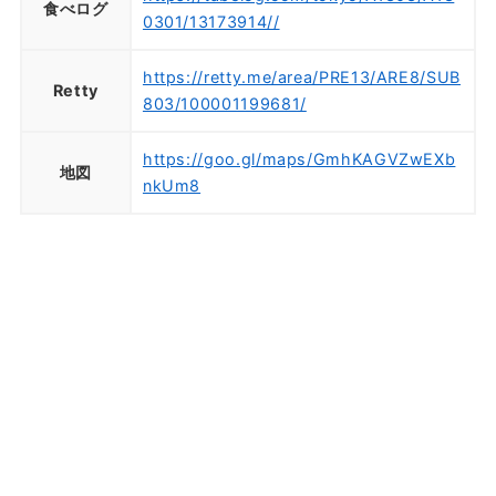
食べログ
0301/13173914//
https://retty.me/area/PRE13/ARE8/SUB
Retty
803/100001199681/
https://goo.gl/maps/GmhKAGVZwEXb
地図
nkUm8