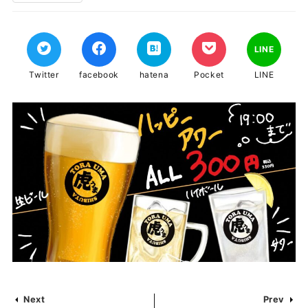
LINE
Twitter
facebook
hatena
Pocket
LINE
Next
Prev