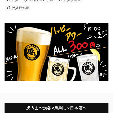
阪神戦中継
虎うま〜渋谷×馬刺し×日本酒〜