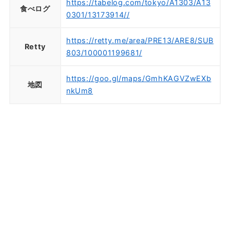
https://tabelog.com/tokyo/A1303/A13
食べログ
0301/13173914//
https://retty.me/area/PRE13/ARE8/SUB
Retty
803/100001199681/
https://goo.gl/maps/GmhKAGVZwEXb
地図
nkUm8