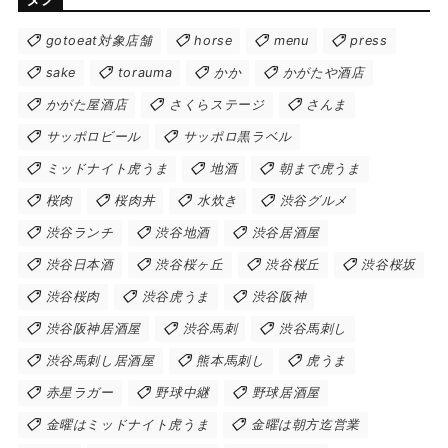
gotoeat対象店舗
horse
menu
press
sake
torauma
かか
かがたや酒店
かがた屋酒店
さくらステージ
さんま
サッポロビール
サッポロ黒ラベル
ミッドナイト虎うま
地酒
朝まで虎うま
桜肉
桜肉丼
水炊き
渋谷グルメ
渋谷ランチ
渋谷地酒
渋谷居酒屋
渋谷日本酒
渋谷桜ヶ丘
渋谷桜丘
渋谷桜坂
渋谷桜肉
渋谷虎うま
渋谷阪神
渋谷阪神居酒屋
渋谷馬刺
渋谷馬刺し
渋谷馬刺し居酒屋
熊本馬刺し
虎うま
赤星ラガー
野球中継
野球居酒屋
金曜はミッドナイト虎うま
金曜は朝方迄営業