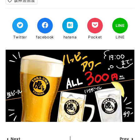
阪神居酒屋
LINE
Twitter
facebook
hatena
Pocket
LINE
Next
Prev