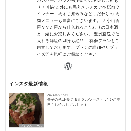
のレバー、ハツの稀少部位の刺身も入荷あ
り！ 刺身以外にも馬肉メンチカツや桜肉ウ
インナー、馬すじ煮込みなどこだわりの 馬
肉メニューも豊富にございます。 西小山酒
屋かがた屋から仕入れるこだわりの日本酒
と一緒にお楽しみください。 豊洲直送で仕
入れる鮮魚の刺身も絶品！ 宴会プランもご
用意しております、プランの詳細やサプラ
イズ等も気軽にご相談ください
インスタ最新情報
2026年8月5日
長芋の竜田揚げ タルタルソースと どうぞ 本
日もお待ちしております
プレスリリース