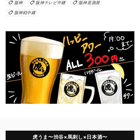
阪神
阪神テレビ中継
阪神居酒屋
阪神戦中継
虎うま〜渋谷×馬刺し×日本酒〜