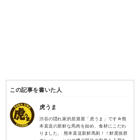
この記事を書いた人
虎うま
渋谷の隠れ家的居酒屋「虎うま」です☆熊
本直送の新鮮な馬肉を始め、食材にこだわ
りました。 熊本直送新鮮馬刺！！鮮度抜群