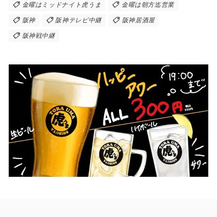
金曜はミッドナイト虎うま
金曜は朝方迄営業
阪神
阪神テレビ中継
阪神居酒屋
阪神戦中継