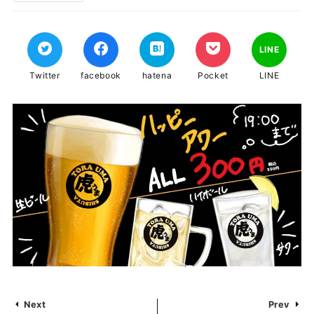
LINE
Twitter
facebook
hatena
Pocket
LINE
Next
Prev