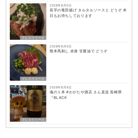
2026年8月5日
長芋の竜田揚げ タルタルソースと どうぞ 本
日もお待ちしております
プレスリリース
2026年8月4日
熊本馬刺し 赤身 甘醤油で どうぞ
プレスリリース
2026年8月4日
魂の１本 #かがたや酒店 さん直送 長崎県
『BLACK
プレスリリース