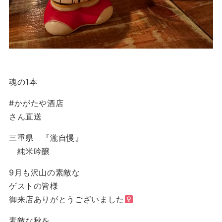
魂の1本
#かがたや酒店
さん直送
三重県 『瀧自慢』
純米吟醸
9月も沢山の素敵な
ゲストの皆様
御来店ありがとうございました‍
素敵な秋を