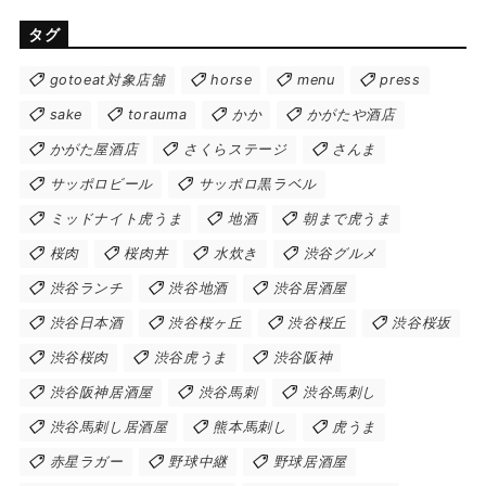
タグ
gotoeat対象店舗
horse
menu
press
sake
torauma
かか
かがたや酒店
かがた屋酒店
さくらステージ
さんま
サッポロビール
サッポロ黒ラベル
ミッドナイト虎うま
地酒
朝まで虎うま
桜肉
桜肉丼
水炊き
渋谷グルメ
渋谷ランチ
渋谷地酒
渋谷居酒屋
渋谷日本酒
渋谷桜ヶ丘
渋谷桜丘
渋谷桜坂
渋谷桜肉
渋谷虎うま
渋谷阪神
渋谷阪神居酒屋
渋谷馬刺
渋谷馬刺し
渋谷馬刺し居酒屋
熊本馬刺し
虎うま
赤星ラガー
野球中継
野球居酒屋