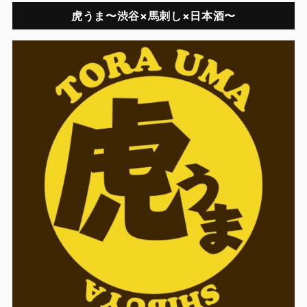
虎うま〜渋谷×馬刺し×日本酒〜