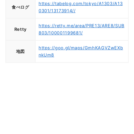
https://tabelog.com/tokyo/A1303/A13
食べログ
0301/13173914//
https://retty.me/area/PRE13/ARE8/SUB
Retty
803/100001199681/
https://goo.gl/maps/GmhKAGVZwEXb
地図
nkUm8