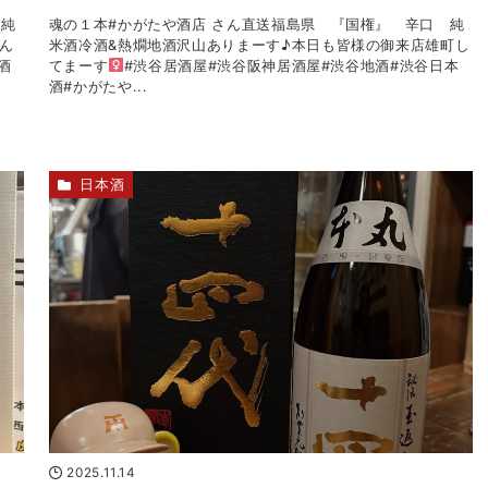
 純
魂の１本#かがたや酒店 さん直送福島県 『国権』 辛口 純
ん
米酒冷酒&熱燗地酒沢山ありまーす♪本日も皆様の御来店雄町し
酒
てまーす‍
#渋谷居酒屋#渋谷阪神居酒屋#渋谷地酒#渋谷日本
酒#かがたや...
日本酒
2025.11.14