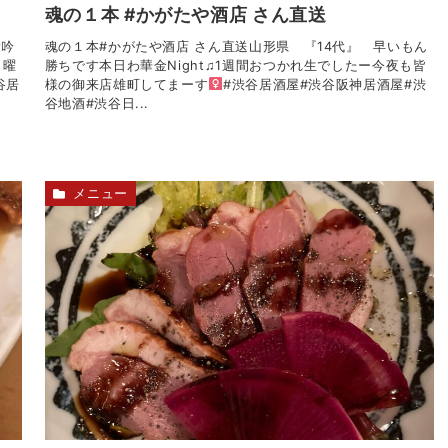
魂の１本 #かがたや酒店 さん直送
大吟
魂の１本#かがたや酒店 さん直送山形県 『14代』 早いもん
月曜
勝ちです本日わ華金Night♫1週間おつかれ生でしたー今夜も皆
谷居
様の御来店雄町してまーす‍
#渋谷居酒屋#渋谷阪神居酒屋#渋
谷地酒#渋谷日...
メニュー