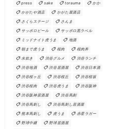
press
sake
torauma
かか
かがたや酒店
かがた屋酒店
さくらステージ
さんま
サッポロビール
サッポロ黒ラベル
ミッドナイト虎うま
地酒
朝まで虎うま
桜肉
桜肉丼
水炊き
渋谷グルメ
渋谷ランチ
渋谷地酒
渋谷居酒屋
渋谷日本酒
渋谷桜ヶ丘
渋谷桜丘
渋谷桜坂
渋谷桜肉
渋谷虎うま
渋谷阪神
渋谷阪神居酒屋
渋谷馬刺
渋谷馬刺し
渋谷馬刺し居酒屋
熊本馬刺し
虎うま
赤星ラガー
野球中継
野球居酒屋