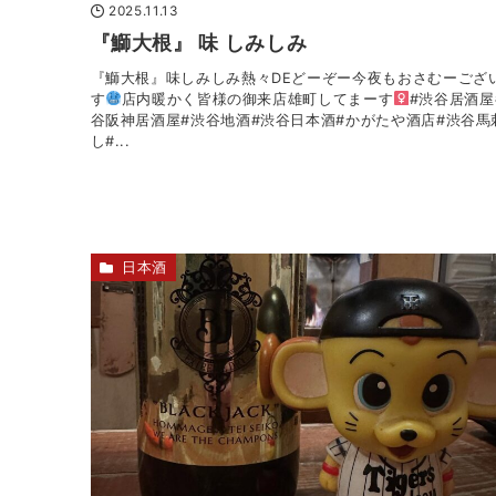
2025.11.13
『鰤大根』 味 しみしみ
『鰤大根』味しみしみ熱々DEどーぞー今夜もおさむーござ
す
店内暖かく皆様の御来店雄町してまーす‍
#渋谷居酒屋
谷阪神居酒屋#渋谷地酒#渋谷日本酒#かがたや酒店#渋谷馬
し#...
日本酒