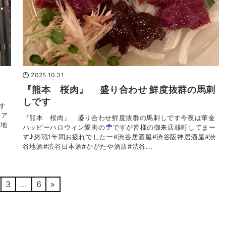
2025.10.31
『熊本 桜肉』 盛り合わせ 鮮度抜群の馬刺
しです
す
はア
『熊本 桜肉』 盛り合わせ鮮度抜群の馬刺しです今夜は華金
谷地
ハッピーハロウィン愛肉の
ですが皆様の御来店雄町してまー
す♪終戦1年間お疲れでしたー#渋谷居酒屋#渋谷阪神居酒屋#渋
谷地酒#渋谷日本酒#かがたや酒店#渋谷...
3
…
6
»