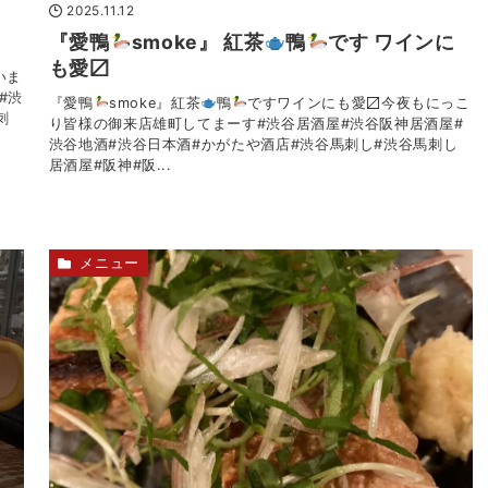
2025.11.12
『愛鴨
smoke』 紅茶
鴨
です ワインに
も愛〼
いま
#渋
『愛鴨
smoke』紅茶
鴨
ですワインにも愛〼今夜もにっこ
刺
り皆様の御来店雄町してまーす#渋谷居酒屋#渋谷阪神居酒屋#
渋谷地酒#渋谷日本酒#かがたや酒店#渋谷馬刺し#渋谷馬刺し
居酒屋#阪神#阪...
メニュー