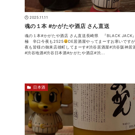
2025.11.11
魂の１本 #かがたや酒店 さん直送
魂の１本#かがたや酒店 さん直送長崎県 『BLACK JACK
極 辛口今夜も2525
DE居酒屋やってまーすお寒いです
夜も皆様の御来店雄町してまーす#渋谷居酒屋#渋谷阪神居
#渋谷地酒#渋谷日本酒#かがたや酒店#渋...
日本酒