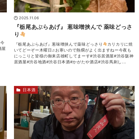
2025.11.06
『栃尾あぶらあげ』 葱味噌挟んで 薬味どっさ
り
』
が今
『栃尾あぶらあげ』葱味噌挟んで薬味どっさり
カリカリに焼
酒屋
いてどーぞー木曜日♫お寒いので熱燗がよく出ますねー今夜も
にっこりと皆様の御来店雄町してまーす#渋谷居酒屋#渋谷阪神
居酒屋#渋谷地酒#渋谷日本酒#かがたや酒店#渋谷馬刺し...
日本酒