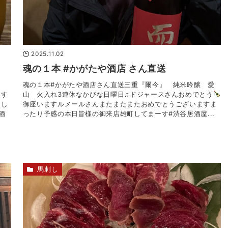
2025.11.02
魂の１本 #かがたや酒店 さん直送
美田
魂の１本#かがたや酒店さん直送三重『爾今』 純米吟醸 愛
なす
山 火入れ3連休なかびな日曜日♫ドジャースさんおめでとう
まし
御座いますルメールさんまたまたまたおめでとうございますま
酒
ったり予感の本日皆様の御来店雄町してまーす#渋谷居酒屋...
馬刺し