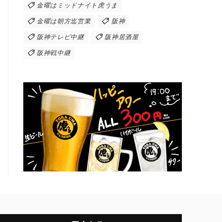
金曜はミッドナイト虎うま
金曜は朝方迄営業
阪神
阪神テレビ中継
阪神居酒屋
阪神戦中継