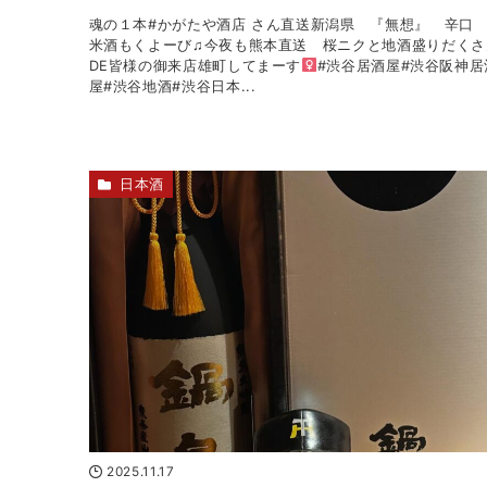
魂の１本#かがたや酒店 さん直送新潟県 『無想』 辛口
米酒もくよーび♫今夜も熊本直送 桜ニクと地酒盛りだくさ
DE皆様の御来店雄町してまーす‍
#渋谷居酒屋#渋谷阪神居
屋#渋谷地酒#渋谷日本...
日本酒
2025.11.17