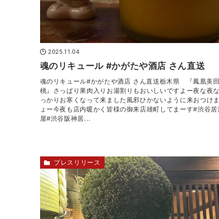
2025.11.04
魂のリキュール #かがたや酒店 さん直送
魂のリキュール#かがたや酒店 さん直送栃木県 『鳳凰
桃』さっぱり果肉入りお湯割りもおいしいですよー夜な夜
っかりお寒くなって来ました風邪ひかないように来おつけ
ょー今夜も店内暖かく皆様の御来店雄町してまーす#渋谷居
屋#渋谷阪神居...
プレスリリース