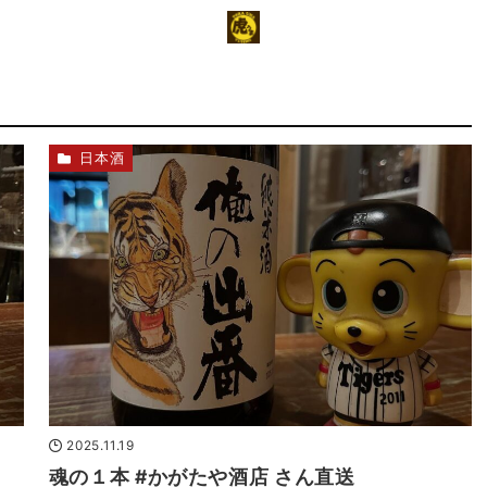
日本酒
2025.11.19
魂の１本 #かがたや酒店 さん直送