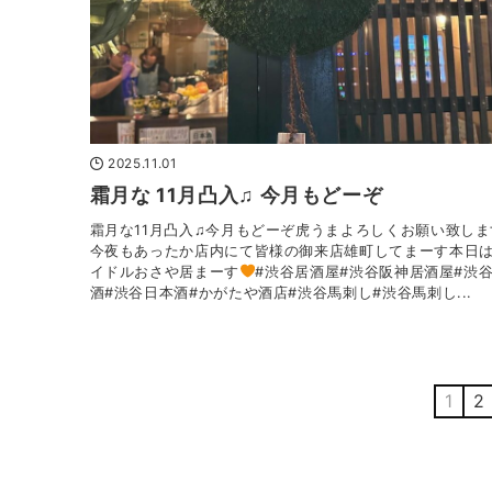
2025.11.01
霜月な 11月凸入♫ 今月もどーぞ
霜月な11月凸入♫今月もどーぞ虎うまよろしくお願い致しま
今夜もあったか店内にて皆様の御来店雄町してまーす本日
イドルおさや居まーす
#渋谷居酒屋#渋谷阪神居酒屋#渋
酒#渋谷日本酒#かがたや酒店#渋谷馬刺し#渋谷馬刺し...
1
2