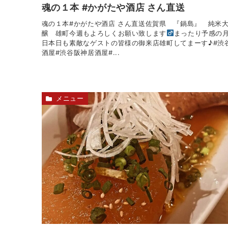
魂の１本 #かがたや酒店 さん直送
魂の１本#かがたや酒店 さん直送佐賀県 『鍋島』 純米
醸 雄町今週もよろしくお願い致します‍
まったり予感の
日本日も素敵なゲストの皆様の御来店雄町してまーす♪#渋
酒屋#渋谷阪神居酒屋#...
メニュー