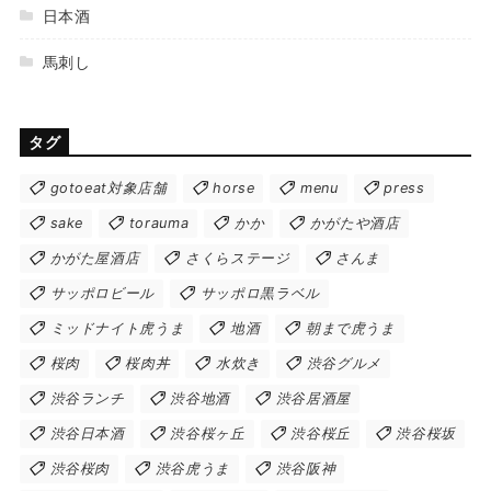
日本酒
馬刺し
タグ
gotoeat対象店舗
horse
menu
press
sake
torauma
かか
かがたや酒店
かがた屋酒店
さくらステージ
さんま
サッポロビール
サッポロ黒ラベル
ミッドナイト虎うま
地酒
朝まで虎うま
桜肉
桜肉丼
水炊き
渋谷グルメ
渋谷ランチ
渋谷地酒
渋谷居酒屋
渋谷日本酒
渋谷桜ヶ丘
渋谷桜丘
渋谷桜坂
渋谷桜肉
渋谷虎うま
渋谷阪神