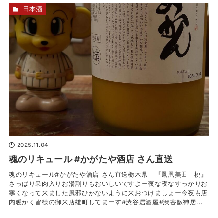
日本酒
2025.11.04
魂のリキュール #かがたや酒店 さん直送
魂のリキュール#かがたや酒店 さん直送栃木県 『鳳凰美田 桃』
さっぱり果肉入りお湯割りもおいしいですよー夜な夜なすっかりお
寒くなって来ました風邪ひかないように来おつけましょー今夜も店
内暖かく皆様の御来店雄町してまーす#渋谷居酒屋#渋谷阪神居...