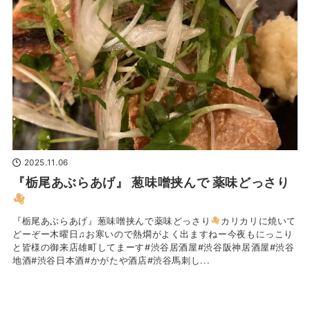
2025.11.06
『栃尾あぶらあげ』 葱味噌挟んで 薬味どっさり
『栃尾あぶらあげ』葱味噌挟んで薬味どっさり
カリカリに焼いて
どーぞー木曜日♫お寒いので熱燗がよく出ますねー今夜もにっこり
と皆様の御来店雄町してまーす#渋谷居酒屋#渋谷阪神居酒屋#渋谷
地酒#渋谷日本酒#かがたや酒店#渋谷馬刺し...