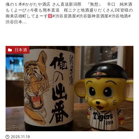
魂の１本#かがたや酒店 さん直送新潟県 『無想』 辛口 純米酒
もくよーび♫今夜も熊本直送 桜ニクと地酒盛りだくさんDE皆様の
御来店雄町してまーす‍
#渋谷居酒屋#渋谷阪神居酒屋#渋谷地酒#
渋谷日本...
日本酒
2025.11.19