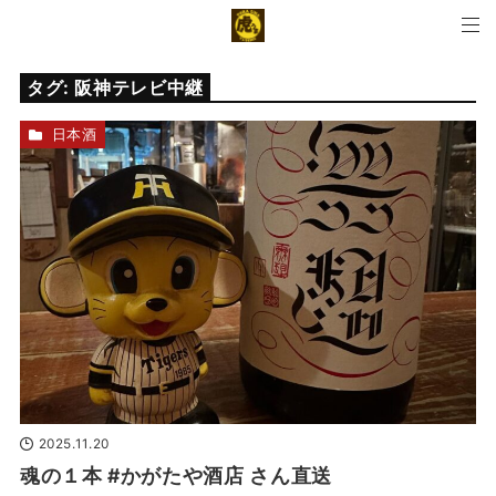
タグ:
阪神テレビ中継
日本酒
2025.11.20
魂の１本 #かがたや酒店 さん直送