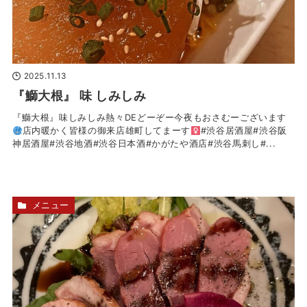
2025.11.13
『鰤大根』 味 しみしみ
『鰤大根』味しみしみ熱々DEどーぞー今夜もおさむーございます
店内暖かく皆様の御来店雄町してまーす‍
#渋谷居酒屋#渋谷阪
神居酒屋#渋谷地酒#渋谷日本酒#かがたや酒店#渋谷馬刺し#...
メニュー