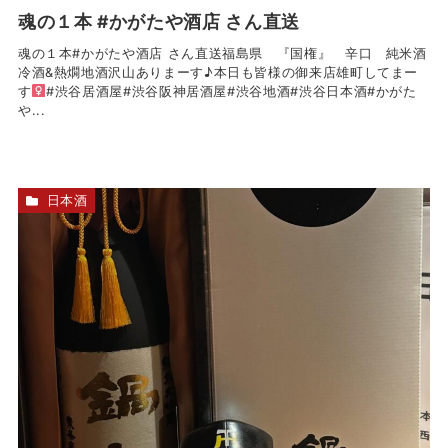
魂の１本 #かがたや酒店 さん直送
魂の１本#かがたや酒店 さん直送福島県 『国権』 辛口 純米酒
冷酒&熱燗地酒沢山ありまーす♪本日も皆様の御来店雄町してまー
す‍
#渋谷居酒屋#渋谷阪神居酒屋#渋谷地酒#渋谷日本酒#かがた
や...
日本酒