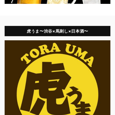
虎うま〜渋谷×馬刺し×日本酒〜