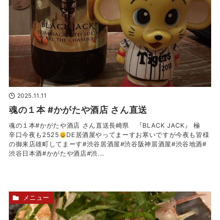
2025.11.11
魂の１本 #かがたや酒店 さん直送
魂の１本#かがたや酒店 さん直送長崎県 『BLACK JACK』 極
辛口今夜も2525
DE居酒屋やってまーすお寒いですが今夜も皆様
の御来店雄町してまーす#渋谷居酒屋#渋谷阪神居酒屋#渋谷地酒#
渋谷日本酒#かがたや酒店#渋...
メニュー