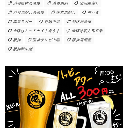
渋谷阪神居酒屋
渋谷馬刺
渋谷馬刺し
渋谷馬刺し居酒屋
熊本馬刺し
虎うま
赤星ラガー
野球中継
野球居酒屋
金曜はミッドナイト虎うま
金曜は朝方迄営業
阪神
阪神テレビ中継
阪神居酒屋
阪神戦中継