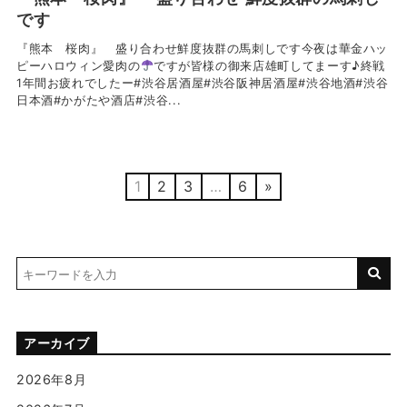
です
『熊本 桜肉』 盛り合わせ鮮度抜群の馬刺しです今夜は華金ハッ
ピーハロウィン愛肉の
ですが皆様の御来店雄町してまーす♪終戦
1年間お疲れでしたー#渋谷居酒屋#渋谷阪神居酒屋#渋谷地酒#渋谷
日本酒#かがたや酒店#渋谷...
1
2
3
…
6
»
アーカイブ
2026年8月