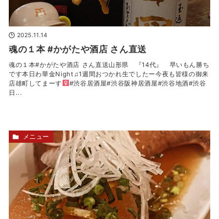
2025.11.14
魂の１本 #かがたや酒店 さん直送
魂の１本#かがたや酒店 さん直送山形県 『14代』 早いもん勝ち
です本日わ華金Night♫1週間おつかれ生でしたー今夜も皆様の御来
店雄町してまーす‍
#渋谷居酒屋#渋谷阪神居酒屋#渋谷地酒#渋谷
日...
メニュー