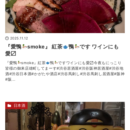
2025.11.12
『愛鴨
smoke』 紅茶
鴨
です ワインにも
愛〼
『愛鴨
smoke』紅茶
鴨
ですワインにも愛〼今夜もにっこり
皆様の御来店雄町してまーす#渋谷居酒屋#渋谷阪神居酒屋#渋谷地
酒#渋谷日本酒#かがたや酒店#渋谷馬刺し#渋谷馬刺し居酒屋#阪神
#阪...
日本酒