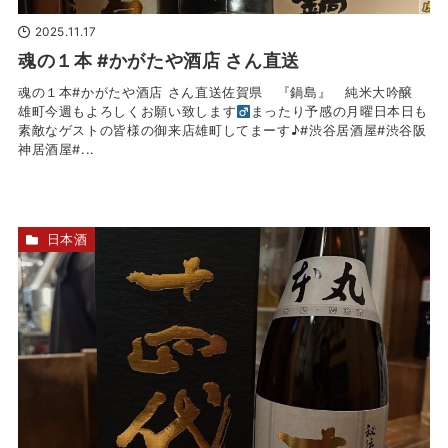
2025.11.17
魂の１本 #かがたや酒店 さん直送
魂の１本#かがたや酒店 さん直送佐賀県 『鍋島』 純米大吟醸
雄町今週もよろしくお願い致します‍
まったり予感の月曜日本日も
素敵なゲストの皆様の御来店雄町してまーす♪#渋谷居酒屋#渋谷阪
神居酒屋#...
日本酒