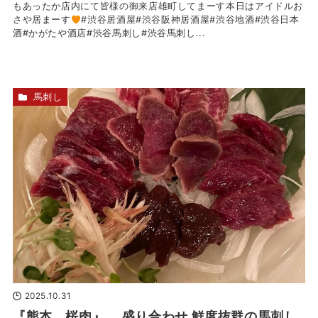
もあったか店内にて皆様の御来店雄町してまーす本日はアイドルお
さや居まーす
#渋谷居酒屋#渋谷阪神居酒屋#渋谷地酒#渋谷日本
酒#かがたや酒店#渋谷馬刺し#渋谷馬刺し...
馬刺し
2025.10.31
『熊本 桜肉』 盛り合わせ 鮮度抜群の馬刺し