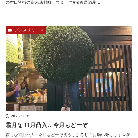
の本日皆様の御来店雄町してまーす#渋谷居酒屋...
プレスリリース
2025.11.01
霜月な 11月凸入♫ 今月もどーぞ
霜月な11月凸入♫今月もどーぞ虎うまよろしくお願い致します今夜