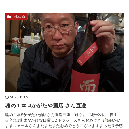
日本酒
2025.11.02
魂の１本 #かがたや酒店 さん直送
魂の１本#かがたや酒店さん直送三重『爾今』 純米吟醸 愛山
火入れ3連休なかびな日曜日♫ドジャースさんおめでとう
御座い
ますルメールさんまたまたまたおめでとうございますまったり予感