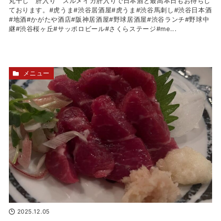
丸干し 肝入り スルメイカ肝入りで日本酒と最高本日もお待ちし
ております。#虎うま#渋谷居酒屋#虎うま#渋谷馬刺し#渋谷日本酒
#地酒#かがたや酒店#阪神居酒屋#野球居酒屋#渋谷ランチ#野球中
継#渋谷桜ヶ丘#サッポロビール#さくらステージ#me...
メニュー
2025.12.05