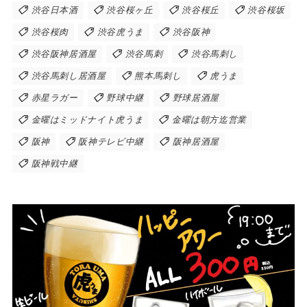
渋谷日本酒
渋谷桜ヶ丘
渋谷桜丘
渋谷桜坂
渋谷桜肉
渋谷虎うま
渋谷阪神
渋谷阪神居酒屋
渋谷馬刺
渋谷馬刺し
渋谷馬刺し居酒屋
熊本馬刺し
虎うま
赤星ラガー
野球中継
野球居酒屋
金曜はミッドナイト虎うま
金曜は朝方迄営業
阪神
阪神テレビ中継
阪神居酒屋
阪神戦中継