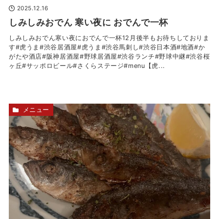
2025.12.16
しみしみおでん 寒い夜に おでんで一杯
しみしみおでん寒い夜におでんで一杯12月後半もお待ちしておりま
す#虎うま#渋谷居酒屋#虎うま#渋谷馬刺し#渋谷日本酒#地酒#か
がたや酒店#阪神居酒屋#野球居酒屋#渋谷ランチ#野球中継#渋谷桜
ヶ丘#サッポロビール#さくらステージ#menu【虎...
メニュー