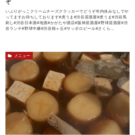
ぞ
いぶりがっこクリームチーズクラッカーでどうぞ年内休みなしでや
ってますお待ちしております#虎うま#渋谷居酒屋#虎うま#渋谷馬
刺し#渋谷日本酒#地酒#かがたや酒店#阪神居酒屋#野球居酒屋#渋
谷ランチ#野球中継#渋谷桜ヶ丘#サッポロビール#さくら...
メニュー