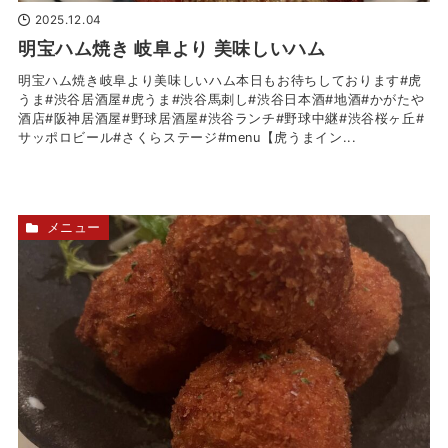
2025.12.04
明宝ハム焼き 岐阜より 美味しいハム
明宝ハム焼き岐阜より美味しいハム本日もお待ちしております#虎
うま#渋谷居酒屋#虎うま#渋谷馬刺し#渋谷日本酒#地酒#かがたや
酒店#阪神居酒屋#野球居酒屋#渋谷ランチ#野球中継#渋谷桜ヶ丘#
サッポロビール#さくらステージ#menu【虎うまイン...
メニュー