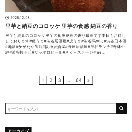
2025.12.03
里芋と納豆のコロッケ 里芋の食感 納豆の香り
里芋と納豆のコロッケ里芋の食感納豆の香り最高です本日もお待ち
しております#虎うま#渋谷居酒屋#虎うま#渋谷馬刺し#渋谷日本酒
#地酒#かがたや酒店#阪神居酒屋#野球居酒屋#渋谷ランチ#野球中
継#渋谷桜ヶ丘#サッポロビール#さくらステージ#me...
1
2
3
…
64
»
アーカイブ