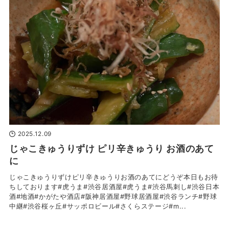
2025.12.09
じゃこきゅうりずけ ピリ辛きゅうり お酒のあて
に
じゃこきゅうりずけピリ辛きゅうりお酒のあてにどうぞ本日もお待
ちしております#虎うま#渋谷居酒屋#虎うま#渋谷馬刺し#渋谷日本
酒#地酒#かがたや酒店#阪神居酒屋#野球居酒屋#渋谷ランチ#野球
中継#渋谷桜ヶ丘#サッポロビール#さくらステージ#m...