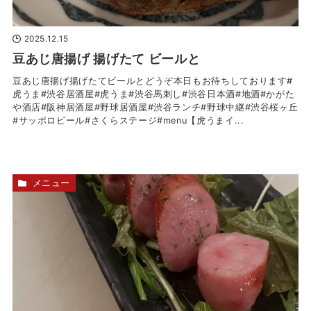
2025.12.15
豆あじ唐揚げ 揚げたて ビールと
豆あじ唐揚げ揚げたてビールとどうぞ本日もお待ちしております#
虎うま#渋谷居酒屋#虎うま#渋谷馬刺し#渋谷日本酒#地酒#かがた
や酒店#阪神居酒屋#野球居酒屋#渋谷ランチ#野球中継#渋谷桜ヶ丘
#サッポロビール#さくらステージ#menu【虎うまイ...
メニュー