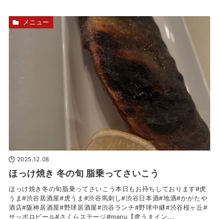
メニュー
2025.12.08
ほっけ焼き 冬の旬 脂乗ってさいこう
ほっけ焼き冬の旬脂乗ってさいこう本日もお待ちしております#虎
うま#渋谷居酒屋#虎うま#渋谷馬刺し#渋谷日本酒#地酒#かがたや
酒店#阪神居酒屋#野球居酒屋#渋谷ランチ#野球中継#渋谷桜ヶ丘#
サッポロビール#さくらステージ#menu【虎うまイン...