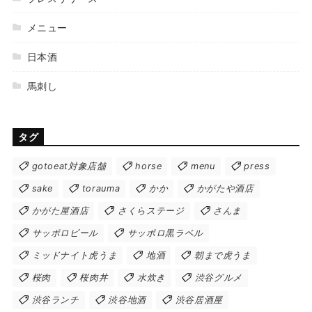
メニュー
日本酒
馬刺し
タグ
gotoeat対象店舗
horse
menu
press
sake
torauma
かか
かがたや酒店
かがた屋酒店
さくらステージ
さんま
サッポロビール
サッポロ黒ラベル
ミッドナイト虎うま
地酒
朝まで虎うま
桜肉
桜肉丼
水炊き
渋谷グルメ
渋谷ランチ
渋谷地酒
渋谷居酒屋