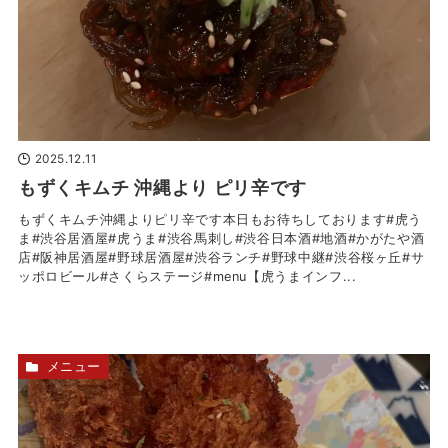
2025.12.11
もずくキムチ 沖縄より ピリ辛です
もずくキムチ沖縄よりピリ辛です本日もお待ちしております#虎う
ま#渋谷居酒屋#虎うま#渋谷馬刺し#渋谷日本酒#地酒#かがたや酒
店#阪神居酒屋#野球居酒屋#渋谷ランチ#野球中継#渋谷桜ヶ丘#サ
ッポロビール#さくらステージ#menu【虎うまインフ...
メニュー