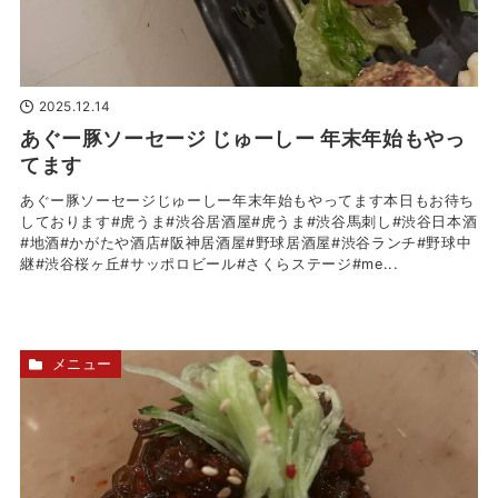
2025.12.14
あぐー豚ソーセージ じゅーしー 年末年始もやっ
てます
あぐー豚ソーセージじゅーしー年末年始もやってます本日もお待ち
しております#虎うま#渋谷居酒屋#虎うま#渋谷馬刺し#渋谷日本酒
#地酒#かがたや酒店#阪神居酒屋#野球居酒屋#渋谷ランチ#野球中
継#渋谷桜ヶ丘#サッポロビール#さくらステージ#me...
メニュー