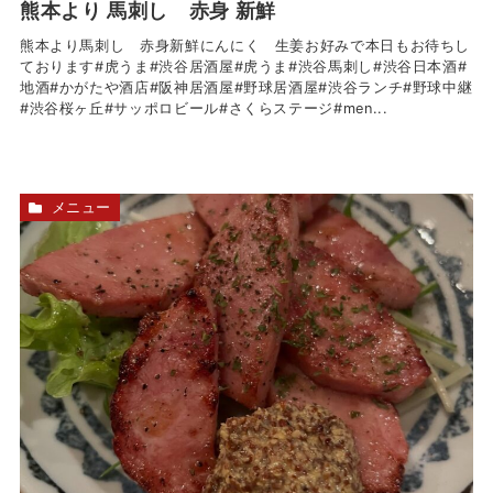
熊本より 馬刺し 赤身 新鮮
熊本より馬刺し 赤身新鮮にんにく 生姜お好みで本日もお待ちし
ております#虎うま#渋谷居酒屋#虎うま#渋谷馬刺し#渋谷日本酒#
地酒#かがたや酒店#阪神居酒屋#野球居酒屋#渋谷ランチ#野球中継
#渋谷桜ヶ丘#サッポロビール#さくらステージ#men...
メニュー