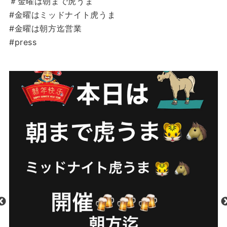
＃金曜は朝まで虎うま
#金曜はミッドナイト虎うま
#金曜は朝方迄営業
#press