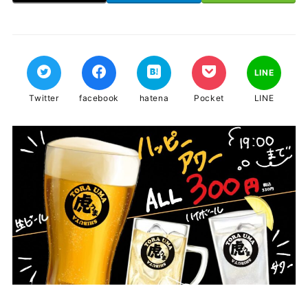
LINE
Twitter
facebook
hatena
Pocket
LINE