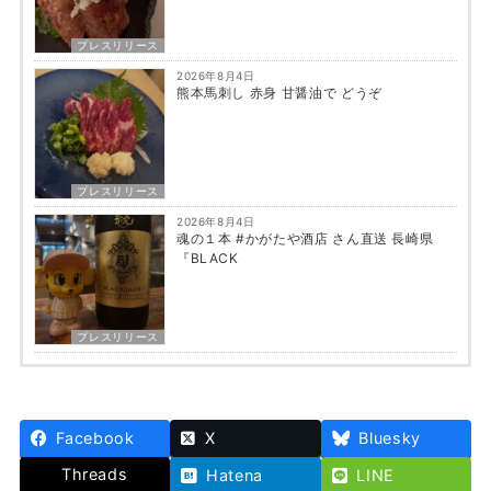
プレスリリース
2026年8月4日
熊本馬刺し 赤身 甘醤油で どうぞ
プレスリリース
2026年8月4日
魂の１本 #かがたや酒店 さん直送 長崎県
『BLACK
プレスリリース
Facebook
X
Bluesky
Threads
Hatena
LINE