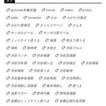
タグ
gotoeat対象店舗
horse
menu
press
sake
torauma
かか
かがたや酒店
かがた屋酒店
さくらステージ
さんま
サッポロビール
サッポロ黒ラベル
ミッドナイト虎うま
地酒
朝まで虎うま
桜肉
桜肉丼
水炊き
渋谷グルメ
渋谷ランチ
渋谷地酒
渋谷居酒屋
渋谷日本酒
渋谷桜ヶ丘
渋谷桜丘
渋谷桜坂
渋谷桜肉
渋谷虎うま
渋谷阪神
渋谷阪神居酒屋
渋谷馬刺
渋谷馬刺し
渋谷馬刺し居酒屋
熊本馬刺し
虎うま
赤星ラガー
野球中継
野球居酒屋
金曜はミッドナイト虎うま
金曜は朝方迄営業