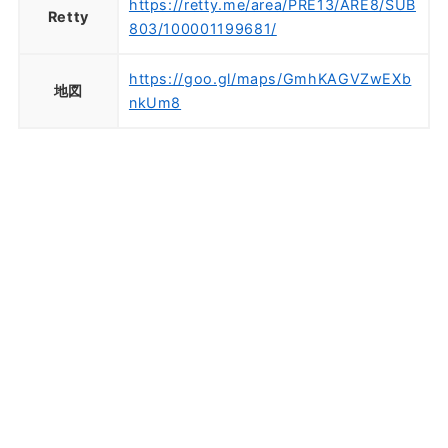
https://retty.me/area/PRE13/ARE8/SUB
Retty
803/100001199681/
https://goo.gl/maps/GmhKAGVZwEXb
地図
nkUm8