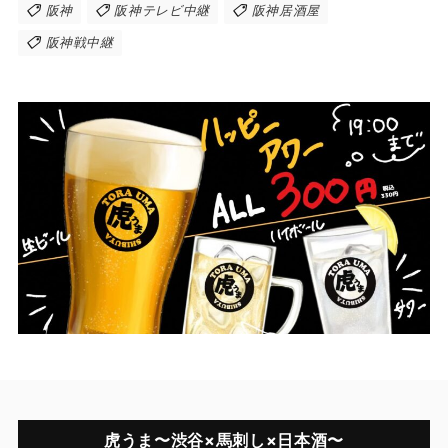
阪神
阪神テレビ中継
阪神居酒屋
阪神戦中継
虎うま〜渋谷×馬刺し×日本酒〜