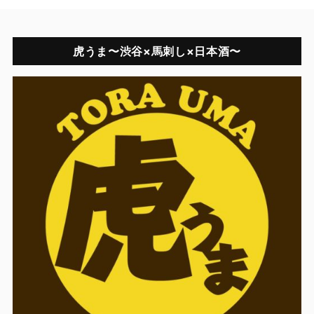
虎うま〜渋谷×馬刺し×日本酒〜