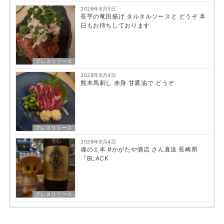
2026年8月5日
長芋の竜田揚げ タルタルソースと どうぞ 本
日もお待ちしております
プレスリリース
2026年8月4日
熊本馬刺し 赤身 甘醤油で どうぞ
プレスリリース
2026年8月4日
魂の１本 #かがたや酒店 さん直送 長崎県
『BLACK
プレスリリース