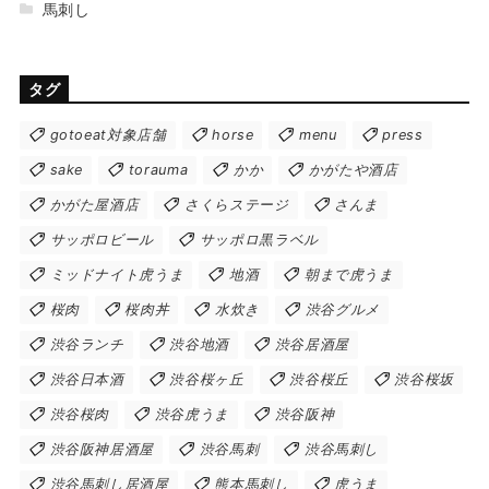
馬刺し
タグ
gotoeat対象店舗
horse
menu
press
sake
torauma
かか
かがたや酒店
かがた屋酒店
さくらステージ
さんま
サッポロビール
サッポロ黒ラベル
ミッドナイト虎うま
地酒
朝まで虎うま
桜肉
桜肉丼
水炊き
渋谷グルメ
渋谷ランチ
渋谷地酒
渋谷居酒屋
渋谷日本酒
渋谷桜ヶ丘
渋谷桜丘
渋谷桜坂
渋谷桜肉
渋谷虎うま
渋谷阪神
渋谷阪神居酒屋
渋谷馬刺
渋谷馬刺し
渋谷馬刺し居酒屋
熊本馬刺し
虎うま