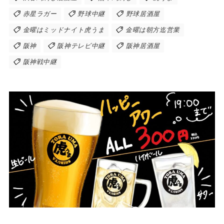
赤星ラガー
野球中継
野球居酒屋
金曜はミッドナイト虎うま
金曜は朝方迄営業
阪神
阪神テレビ中継
阪神居酒屋
阪神戦中継