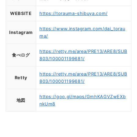
WEBSITE
https://torauma-shibuya.com/
https://www.instagram.com/dai_torau
Instagram
ma/
https://retty.me/area/PRE13/ARE8/SUB
食べログ
803/100001199681/
https://retty.me/area/PRE13/ARE8/SUB
Retty
803/100001199681/
https://goo.gl/maps/GmhKAGVZwEXb
地図
nkUm8