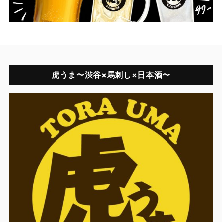
虎うま〜渋谷×馬刺し×日本酒〜