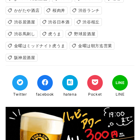
かがたや酒店
桜肉丼
渋谷ランチ
渋谷居酒屋
渋谷日本酒
渋谷桜丘
渋谷馬刺し
虎うま
野球居酒屋
金曜はミッドナイト虎うま
金曜は朝方迄営業
阪神居酒屋
LINE
Twitter
facebook
hatena
Pocket
LINE