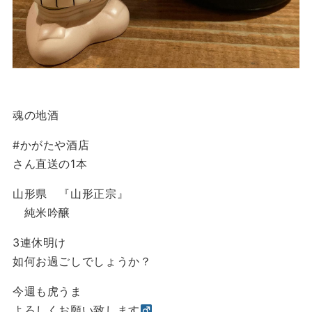
魂の地酒
#かがたや酒店
さん直送の1本
山形県 『山形正宗』
純米吟醸
3連休明け
如何お過ごしでしょうか？
今週も虎うま
よろしくお願い致します‍