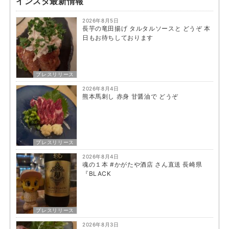
インスタ最新情報
2026年8月5日
長芋の竜田揚げ タルタルソースと どうぞ 本
日もお待ちしております
プレスリリース
2026年8月4日
熊本馬刺し 赤身 甘醤油で どうぞ
プレスリリース
2026年8月4日
魂の１本 #かがたや酒店 さん直送 長崎県
『BLACK
プレスリリース
2026年8月3日