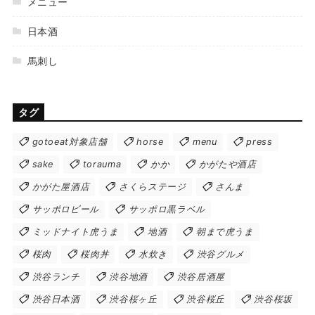
メニュー
日本酒
馬刺し
タグ
gotoeat対象店舗
horse
menu
press
sake
torauma
かか
かがたや酒店
かがた屋酒店
さくらステージ
さんま
サッポロビール
サッポロ黒ラベル
ミッドナイト虎うま
地酒
朝まで虎うま
桜肉
桜肉丼
水炊き
渋谷グルメ
渋谷ランチ
渋谷地酒
渋谷居酒屋
渋谷日本酒
渋谷桜ヶ丘
渋谷桜丘
渋谷桜坂