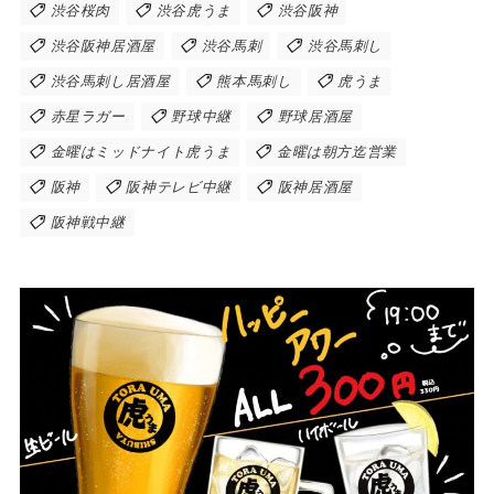
渋谷桜肉
渋谷虎うま
渋谷阪神
渋谷阪神居酒屋
渋谷馬刺
渋谷馬刺し
渋谷馬刺し居酒屋
熊本馬刺し
虎うま
赤星ラガー
野球中継
野球居酒屋
金曜はミッドナイト虎うま
金曜は朝方迄営業
阪神
阪神テレビ中継
阪神居酒屋
阪神戦中継