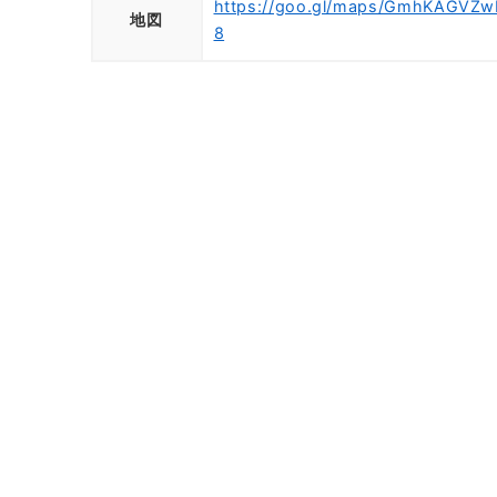
https://goo.gl/maps/GmhKAGVZ
地図
8