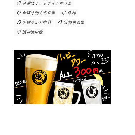
金曜はミッドナイト虎うま
金曜は朝方迄営業
阪神
阪神テレビ中継
阪神居酒屋
阪神戦中継