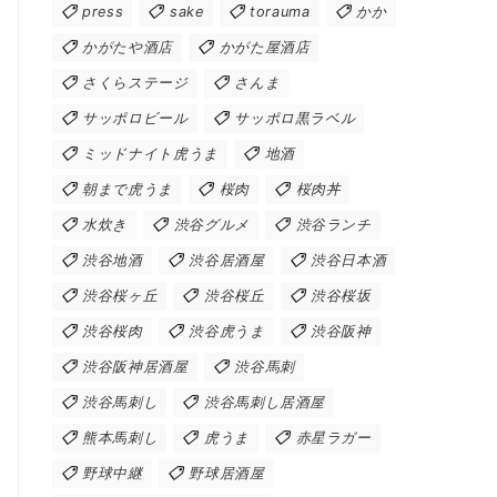
press
sake
torauma
かか
かがたや酒店
かがた屋酒店
さくらステージ
さんま
サッポロビール
サッポロ黒ラベル
ミッドナイト虎うま
地酒
朝まで虎うま
桜肉
桜肉丼
水炊き
渋谷グルメ
渋谷ランチ
渋谷地酒
渋谷居酒屋
渋谷日本酒
渋谷桜ヶ丘
渋谷桜丘
渋谷桜坂
渋谷桜肉
渋谷虎うま
渋谷阪神
渋谷阪神居酒屋
渋谷馬刺
渋谷馬刺し
渋谷馬刺し居酒屋
熊本馬刺し
虎うま
赤星ラガー
野球中継
野球居酒屋