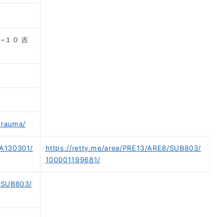
７−１０ 吉
orauma/
/A130301/
https://retty.me/area/PRE13/ARE8/SUB803/
100001199681/
8/SUB803/