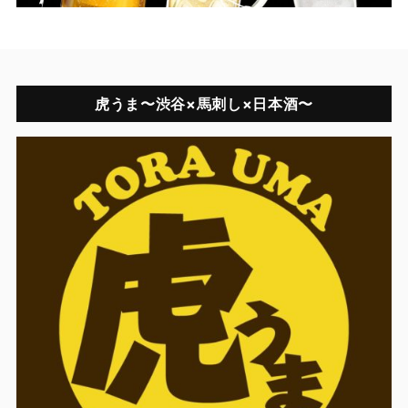
虎うま〜渋谷×馬刺し×日本酒〜