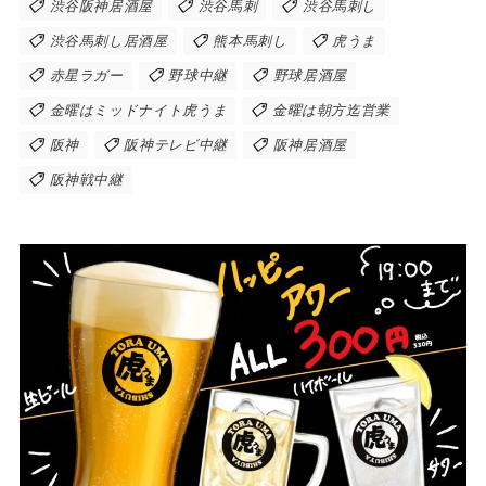
渋谷阪神居酒屋
渋谷馬刺
渋谷馬刺し
渋谷馬刺し居酒屋
熊本馬刺し
虎うま
赤星ラガー
野球中継
野球居酒屋
金曜はミッドナイト虎うま
金曜は朝方迄営業
阪神
阪神テレビ中継
阪神居酒屋
阪神戦中継