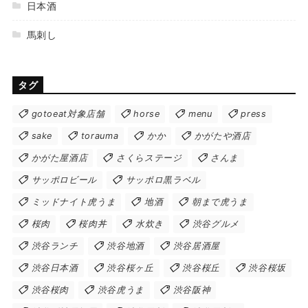
日本酒
馬刺し
タグ
gotoeat対象店舗
horse
menu
press
sake
torauma
かか
かがたや酒店
かがた屋酒店
さくらステージ
さんま
サッポロビール
サッポロ黒ラベル
ミッドナイト虎うま
地酒
朝まで虎うま
桜肉
桜肉丼
水炊き
渋谷グルメ
渋谷ランチ
渋谷地酒
渋谷居酒屋
渋谷日本酒
渋谷桜ヶ丘
渋谷桜丘
渋谷桜坂
渋谷桜肉
渋谷虎うま
渋谷阪神