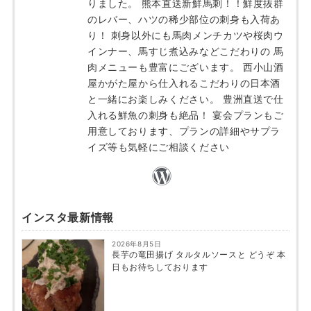
りました。 熊本直送新鮮馬刺！！鮮度抜群
のレバー、ハツの稀少部位の刺身も入荷あ
り！ 刺身以外にも馬肉メンチカツや桜肉ウ
インナー、馬すじ煮込みなどこだわりの 馬
肉メニューも豊富にございます。 西小山酒
屋かがた屋から仕入れるこだわりの日本酒
と一緒にお楽しみください。 豊洲直送で仕
入れる鮮魚の刺身も絶品！ 宴会プランもご
用意しております、プランの詳細やサプラ
イズ等も気軽にご相談ください
インスタ最新情報
2026年8月5日
長芋の竜田揚げ タルタルソースと どうぞ 本
日もお待ちしております