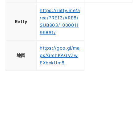
https://retty.me/a
rea/PRE13/ARE8/
Retty
SUB803/1000011
99681/
https://goo.gl/ma
地図
ps/GmhKAGVZw
EXbnkUm8