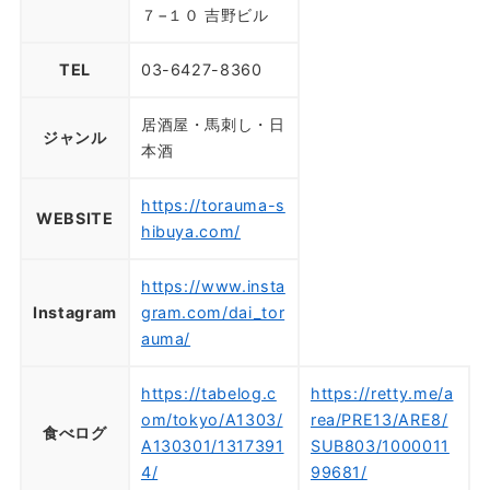
７−１０ 吉野ビル
TEL
03-6427-8360
居酒屋・馬刺し・日
ジャンル
本酒
https://torauma-s
WEBSITE
hibuya.com/
https://www.insta
Instagram
gram.com/dai_tor
auma/
https://tabelog.c
https://retty.me/a
om/tokyo/A1303/
rea/PRE13/ARE8/
食べログ
A130301/1317391
SUB803/1000011
4/
99681/