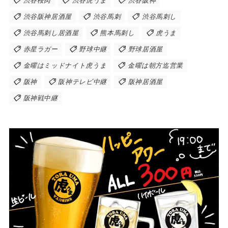
渋谷桜肉
渋谷虎うま
渋谷阪神
渋谷阪神居酒屋
渋谷馬刺
渋谷馬刺し
渋谷馬刺し居酒屋
熊本馬刺し
虎うま
赤星ラガー
野球中継
野球居酒屋
金曜はミッドナイト虎うま
金曜は朝方迄営業
阪神
阪神テレビ中継
阪神居酒屋
阪神戦中継