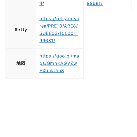
4/
99681/
https://retty.me/a
rea/PRE13/ARE8/
Retty
SUB803/1000011
99681/
https://goo.gl/ma
地図
ps/GmhKAGVZw
EXbnkUm8