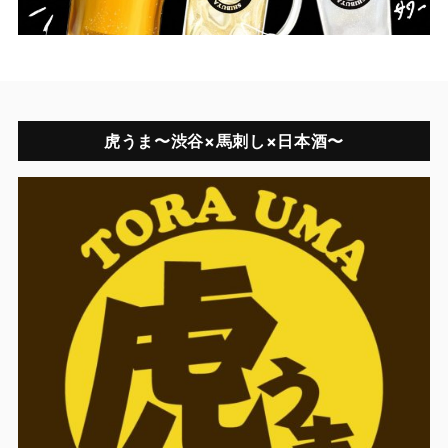
虎うま〜渋谷×馬刺し×日本酒〜