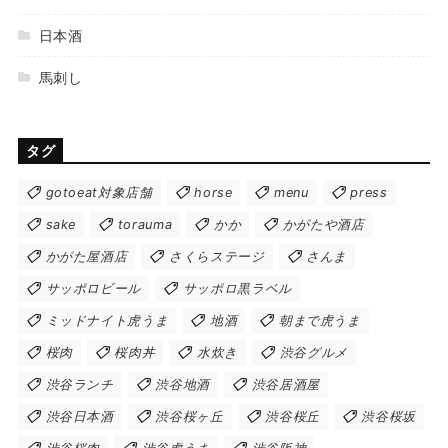
日本酒
馬刺し
タグ
gotoeat対象店舗
horse
menu
press
sake
torauma
かか
かがたや酒店
かがた屋酒店
さくらステージ
さんま
サッポロビール
サッポロ黒ラベル
ミッドナイト虎うま
地酒
朝まで虎うま
桜肉
桜肉丼
水炊き
渋谷グルメ
渋谷ランチ
渋谷地酒
渋谷居酒屋
渋谷日本酒
渋谷桜ヶ丘
渋谷桜丘
渋谷桜坂