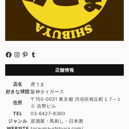
店舗情報
店名
虎うま
好きな球団
阪神タイガース
〒150-0031 東京都 渋谷区桜丘町１７−１
住所
０ 吉野ビル
TEL
03-6427-8360
ジャンル
居酒屋・馬刺し・日本酒
WEBSITE
torauma-shibuya.com/