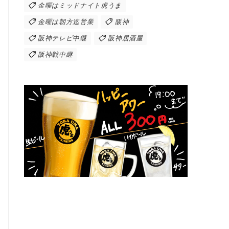
金曜はミッドナイト虎うま
金曜は朝方迄営業
阪神
阪神テレビ中継
阪神居酒屋
阪神戦中継