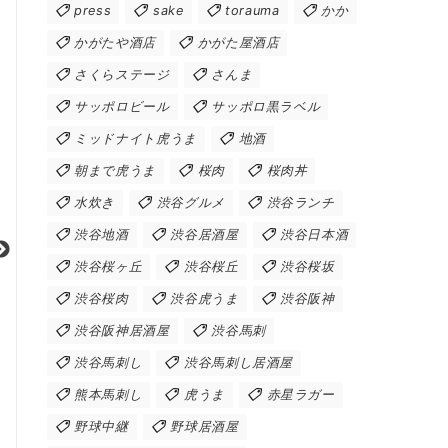
press
sake
torauma
かか
かがたや酒店
かがた屋酒店
さくらステージ
さんま
サッポロビール
サッポロ黒ラベル
ミッドナイト虎うま
地酒
朝まで虎うま
桜肉
桜肉丼
水炊き
渋谷グルメ
渋谷ランチ
渋谷地酒
渋谷居酒屋
渋谷日本酒
渋谷桜ヶ丘
渋谷桜丘
渋谷桜坂
渋谷桜肉
渋谷虎うま
渋谷阪神
渋谷阪神居酒屋
渋谷馬刺
渋谷馬刺し
渋谷馬刺し居酒屋
熊本馬刺し
虎うま
赤星ラガー
野球中継
野球居酒屋