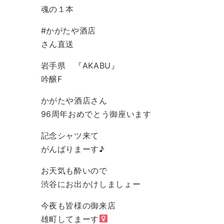
魂の１本
#かがたや酒店
さん直送
岩手県 『AKABU』
吟醸F
かがたや酒店さん
96周年おめでとう御座います️
記念シャツ来て
がんばりまーす♪
お天気も酔いので
渋谷にお出かけしましょー️
今夜も皆様の御来店
雄町してまーす‍