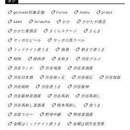
タグ
gotoeat対象店舗
horse
menu
press
sake
torauma
かか
かがたや酒店
かがた屋酒店
さくらステージ
さんま
サッポロビール
サッポロ黒ラベル
ミッドナイト虎うま
地酒
朝まで虎うま
桜肉
桜肉丼
水炊き
渋谷グルメ
渋谷ランチ
渋谷地酒
渋谷居酒屋
渋谷日本酒
渋谷桜ヶ丘
渋谷桜丘
渋谷桜坂
渋谷桜肉
渋谷虎うま
渋谷阪神
渋谷阪神居酒屋
渋谷馬刺
渋谷馬刺し
渋谷馬刺し居酒屋
熊本馬刺し
虎うま
赤星ラガー
野球中継
野球居酒屋
金曜はミッドナイト虎うま
金曜は朝方迄営業