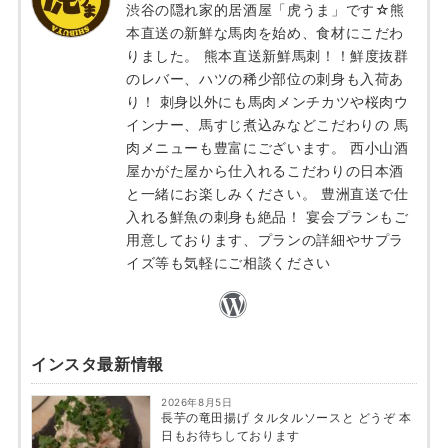
渋谷の隠れ家的居酒屋「虎うま」です☆熊
本直送の新鮮な馬肉を始め、食材にこだわ
りました。 熊本直送新鮮馬刺！！鮮度抜群
のレバー、ハツの稀少部位の刺身も入荷あ
り！ 刺身以外にも馬肉メンチカツや桜肉ウ
インナー、馬すじ煮込みなどこだわりの 馬
肉メニューも豊富にございます。 西小山酒
屋かがた屋から仕入れるこだわりの日本酒
と一緒にお楽しみください。 豊洲直送で仕
入れる鮮魚の刺身も絶品！ 宴会プランもご
用意しております、プランの詳細やサプラ
イズ等も気軽にご相談ください
インスタ最新情報
2026年8月5日
長芋の竜田揚げ タルタルソースと どうぞ 本
日もお待ちしております