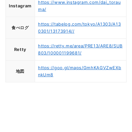
https://www.instagram.com/dai_torau
Instagram
ma/
https://tabelog.com/tokyo/A1303/A13
食べログ
0301/13173914//
https://retty.me/area/PRE13/ARE8/SUB
Retty
803/100001199681/
https://goo.gl/maps/GmhKAGVZwEXb
地図
nkUm8