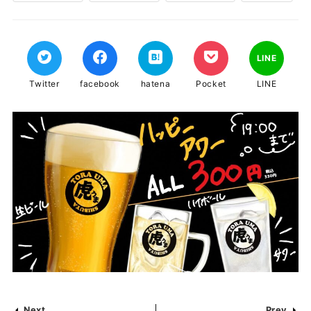
LINE
Twitter
facebook
hatena
Pocket
LINE
Next
Prev