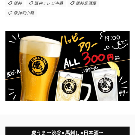
阪神
阪神テレビ中継
阪神居酒屋
阪神戦中継
虎うま〜渋谷×馬刺し×日本酒〜