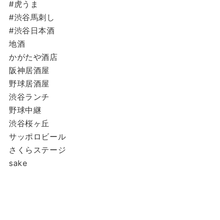
#虎うま
#渋谷馬刺し
#渋谷日本酒
地酒
かがたや酒店
阪神居酒屋
野球居酒屋
渋谷ランチ
野球中継
渋谷桜ヶ丘
サッポロビール
さくらステージ
sake