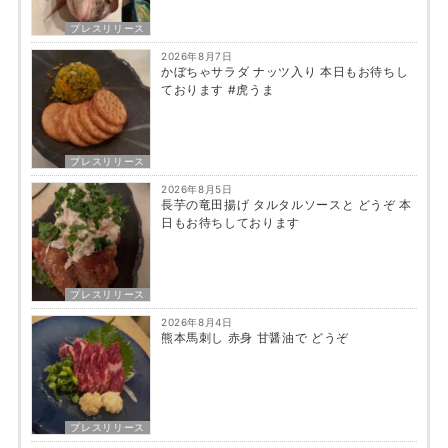
プレスリリース
2026年8月7日
かぼちゃサラダ ナッツ入り 本日もお待ちし
ております #虎うま
プレスリリース
2026年8月5日
長芋の竜田揚げ タルタルソースと どうぞ 本
日もお待ちしております
プレスリリース
2026年8月4日
熊本馬刺し 赤身 甘醤油で どうぞ
プレスリリース