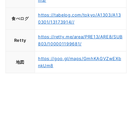
ma/
https://tabelog.com/tokyo/A1303/A13
食べログ
0301/13173914//
https://retty.me/area/PRE13/ARE8/SUB
Retty
803/100001199681/
https://goo.gl/maps/GmhKAGVZwEXb
地図
nkUm8