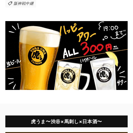
阪神戦中継
虎うま〜渋谷×馬刺し×日本酒〜