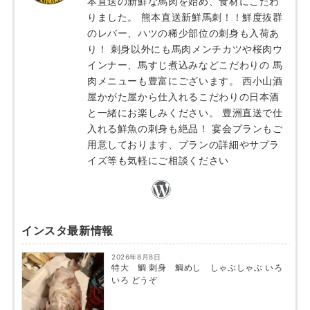
本直送の新鮮な馬肉を始め、食材にこだわ
りました。 熊本直送新鮮馬刺！！鮮度抜群
のレバー、ハツの稀少部位の刺身も入荷あ
り！ 刺身以外にも馬肉メンチカツや桜肉ウ
インナー、馬すじ煮込みなどこだわりの 馬
肉メニューも豊富にございます。 西小山酒
屋かがた屋から仕入れるこだわりの日本酒
と一緒にお楽しみください。 豊洲直送で仕
入れる鮮魚の刺身も絶品！ 宴会プランもご
用意しております、プランの詳細やサプラ
イズ等も気軽にご相談ください
インスタ最新情報
2026年8月8日
特大 鯛 刺身 鯛めし しゃぶしゃぶ いろ
いろ どうぞ