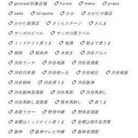
gotoeat対象店舗
horse
menu
press
sake
torauma
かか
かがたや酒店
かがた屋酒店
さくらステージ
さんま
サッポロビール
サッポロ黒ラベル
ミッドナイト虎うま
地酒
朝まで虎うま
桜肉
桜肉丼
水炊き
渋谷グルメ
渋谷ランチ
渋谷地酒
渋谷居酒屋
渋谷日本酒
渋谷桜ヶ丘
渋谷桜丘
渋谷桜坂
渋谷桜肉
渋谷虎うま
渋谷阪神
渋谷阪神居酒屋
渋谷馬刺
渋谷馬刺し
渋谷馬刺し居酒屋
熊本馬刺し
虎うま
赤星ラガー
野球中継
野球居酒屋
金曜はミッドナイト虎うま
金曜は朝方迄営業
阪神
阪神テレビ中継
阪神居酒屋