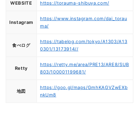
WEBSITE
https://torauma-shibuya.com/
https://www.instagram.com/dai_torau
Instagram
ma/
https://tabelog.com/tokyo/A1303/A13
食べログ
0301/13173914//
https://retty.me/area/PRE13/ARE8/SUB
Retty
803/100001199681/
https://goo.gl/maps/GmhKAGVZwEXb
地図
nkUm8