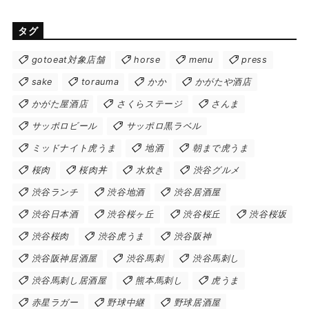
タグ
gotoeat対象店舗
horse
menu
press
sake
torauma
かか
かがたや酒店
かがた屋酒店
さくらステージ
さんま
サッポロビール
サッポロ黒ラベル
ミッドナイト虎うま
地酒
朝まで虎うま
桜肉
桜肉丼
水炊き
渋谷グルメ
渋谷ランチ
渋谷地酒
渋谷居酒屋
渋谷日本酒
渋谷桜ヶ丘
渋谷桜丘
渋谷桜坂
渋谷桜肉
渋谷虎うま
渋谷阪神
渋谷阪神居酒屋
渋谷馬刺
渋谷馬刺し
渋谷馬刺し居酒屋
熊本馬刺し
虎うま
赤星ラガー
野球中継
野球居酒屋