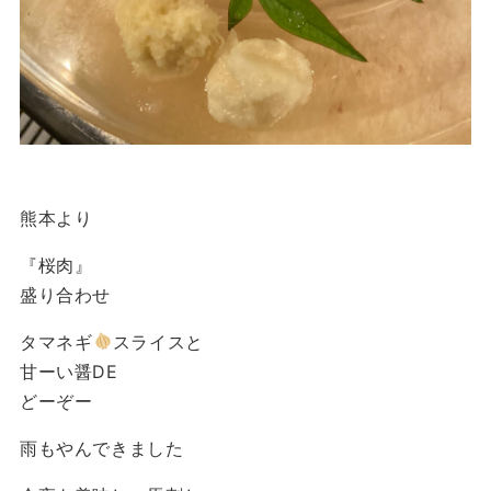
熊本より
『桜肉』
盛り合わせ
タマネギ
スライスと
甘ーい醤DE
どーぞー
雨もやんできました