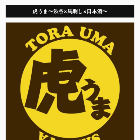
虎うま〜渋谷×馬刺し×日本酒〜