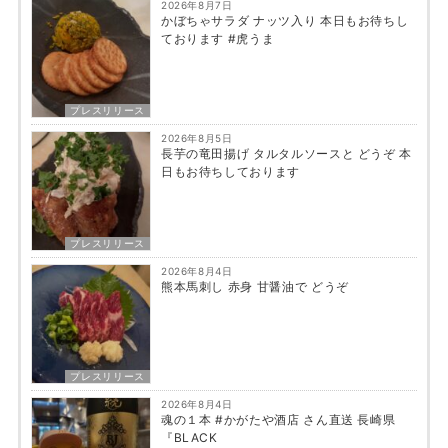
2026年8月7日
かぼちゃサラダ ナッツ入り 本日もお待ちし
ております #虎うま
プレスリリース
2026年8月5日
長芋の竜田揚げ タルタルソースと どうぞ 本
日もお待ちしております
プレスリリース
2026年8月4日
熊本馬刺し 赤身 甘醤油で どうぞ
プレスリリース
2026年8月4日
魂の１本 #かがたや酒店 さん直送 長崎県
『BLACK