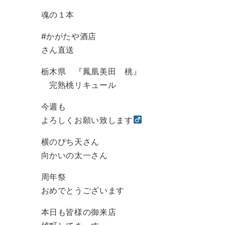
魂の１本
#かがたや酒店
さん直送
栃木県 『鳳凰美田 桃』
完熟桃リキュール
今週も
よろしくお願い致します‍
横のぴち天さん
向かいの太一さん
周年祭
おめでとうございます
本日も皆様の御来店