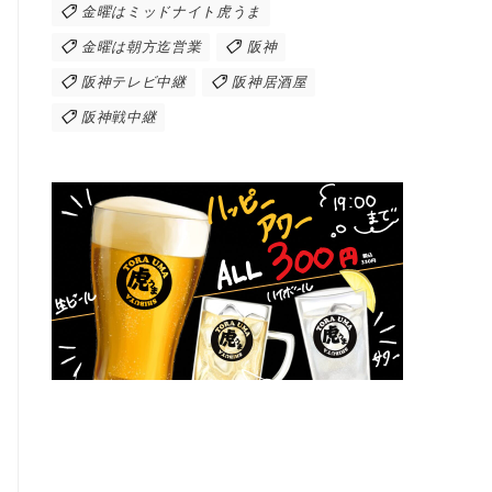
金曜はミッドナイト虎うま
金曜は朝方迄営業
阪神
阪神テレビ中継
阪神居酒屋
阪神戦中継