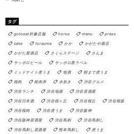
タグ
gotoeat対象店舗
horse
menu
press
sake
torauma
かか
かがたや酒店
かがた屋酒店
さくらステージ
さんま
サッポロビール
サッポロ黒ラベル
ミッドナイト虎うま
地酒
朝まで虎うま
桜肉
桜肉丼
水炊き
渋谷グルメ
渋谷ランチ
渋谷地酒
渋谷居酒屋
渋谷日本酒
渋谷桜ヶ丘
渋谷桜丘
渋谷桜坂
渋谷桜肉
渋谷虎うま
渋谷阪神
渋谷阪神居酒屋
渋谷馬刺
渋谷馬刺し
渋谷馬刺し居酒屋
熊本馬刺し
虎うま