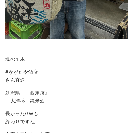
魂の１本
#かがたや酒店
さん直送
新潟県 『西奈彌』
大洋盛 純米酒
長かったGWも
終わりですね