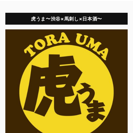
虎うま〜渋谷×馬刺し×日本酒〜