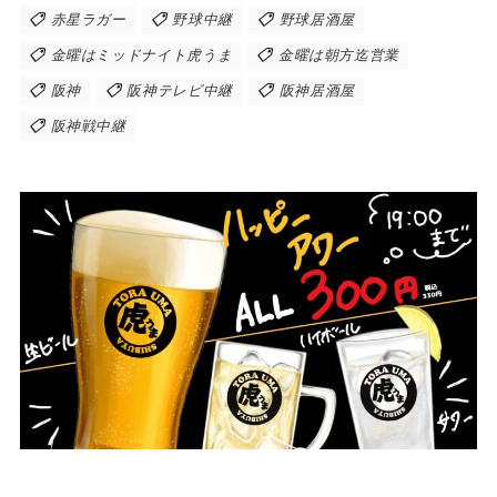
赤星ラガー
野球中継
野球居酒屋
金曜はミッドナイト虎うま
金曜は朝方迄営業
阪神
阪神テレビ中継
阪神居酒屋
阪神戦中継