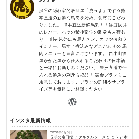
渋谷の隠れ家的居酒屋「虎うま」です☆熊
本直送の新鮮な馬肉を始め、食材にこだわ
りました。 熊本直送新鮮馬刺！！鮮度抜群
のレバー、ハツの稀少部位の刺身も入荷あ
り！ 刺身以外にも馬肉メンチカツや桜肉ウ
インナー、馬すじ煮込みなどこだわりの 馬
肉メニューも豊富にございます。 西小山酒
屋かがた屋から仕入れるこだわりの日本酒
と一緒にお楽しみください。 豊洲直送で仕
入れる鮮魚の刺身も絶品！ 宴会プランもご
用意しております、プランの詳細やサプラ
イズ等も気軽にご相談ください
インスタ最新情報
2026年8月5日
長芋の竜田揚げ タルタルソースと どうぞ 本