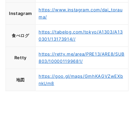
https://www.instagram.com/dai_torau
Instagram
ma/
https://tabelog.com/tokyo/A1303/A13
食べログ
0301/13173914//
https://retty.me/area/PRE13/ARE8/SUB
Retty
803/100001199681/
https://goo.gl/maps/GmhKAGVZwEXb
地図
nkUm8