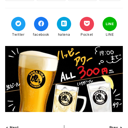
LINE
Twitter
facebook
hatena
Pocket
LINE
Next
Prev