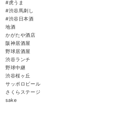
#虎うま
#渋谷馬刺し
#渋谷日本酒
地酒
かがたや酒店
阪神居酒屋
野球居酒屋
渋谷ランチ
野球中継
渋谷桜ヶ丘
サッポロビール
さくらステージ
sake