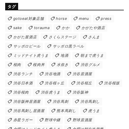
タグ
gotoeat対象店舗
horse
menu
press
sake
torauma
かか
かがたや酒店
かがた屋酒店
さくらステージ
さんま
サッポロビール
サッポロ黒ラベル
ミッドナイト虎うま
地酒
朝まで虎うま
桜肉
桜肉丼
水炊き
渋谷グルメ
渋谷ランチ
渋谷地酒
渋谷居酒屋
渋谷日本酒
渋谷桜ヶ丘
渋谷桜丘
渋谷桜坂
渋谷桜肉
渋谷虎うま
渋谷阪神
渋谷阪神居酒屋
渋谷馬刺
渋谷馬刺し
渋谷馬刺し居酒屋
熊本馬刺し
虎うま
赤星ラガー
野球中継
野球居酒屋