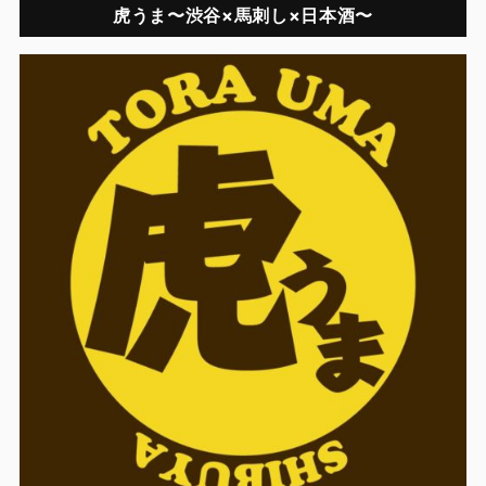
虎うま〜渋谷×馬刺し×日本酒〜