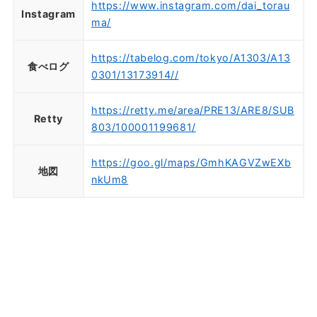
https://www.instagram.com/dai_torau
Instagram
ma/
https://tabelog.com/tokyo/A1303/A13
食べログ
0301/13173914//
https://retty.me/area/PRE13/ARE8/SUB
Retty
803/100001199681/
https://goo.gl/maps/GmhKAGVZwEXb
地図
nkUm8