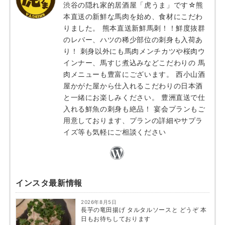
渋谷の隠れ家的居酒屋「虎うま」です☆熊
本直送の新鮮な馬肉を始め、食材にこだわ
りました。 熊本直送新鮮馬刺！！鮮度抜群
のレバー、ハツの稀少部位の刺身も入荷あ
り！ 刺身以外にも馬肉メンチカツや桜肉ウ
インナー、馬すじ煮込みなどこだわりの 馬
肉メニューも豊富にございます。 西小山酒
屋かがた屋から仕入れるこだわりの日本酒
と一緒にお楽しみください。 豊洲直送で仕
入れる鮮魚の刺身も絶品！ 宴会プランもご
用意しております、プランの詳細やサプラ
イズ等も気軽にご相談ください
インスタ最新情報
2026年8月5日
長芋の竜田揚げ タルタルソースと どうぞ 本
日もお待ちしております