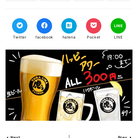
LINE
Twitter
facebook
hatena
Pocket
LINE
Next
Prev