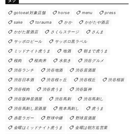
タグ
gotoeat対象店舗
horse
menu
press
sake
torauma
かか
かがたや酒店
かがた屋酒店
さくらステージ
さんま
サッポロビール
サッポロ黒ラベル
ミッドナイト虎うま
地酒
朝まで虎うま
桜肉
桜肉丼
水炊き
渋谷グルメ
渋谷ランチ
渋谷地酒
渋谷居酒屋
渋谷日本酒
渋谷桜ヶ丘
渋谷桜丘
渋谷桜坂
渋谷桜肉
渋谷虎うま
渋谷阪神
渋谷阪神居酒屋
渋谷馬刺
渋谷馬刺し
渋谷馬刺し居酒屋
熊本馬刺し
虎うま
赤星ラガー
野球中継
野球居酒屋
金曜はミッドナイト虎うま
金曜は朝方迄営業