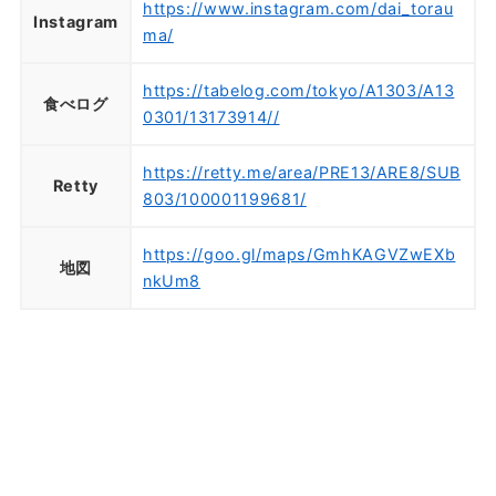
https://www.instagram.com/dai_torau
Instagram
ma/
https://tabelog.com/tokyo/A1303/A13
食べログ
0301/13173914//
https://retty.me/area/PRE13/ARE8/SUB
Retty
803/100001199681/
https://goo.gl/maps/GmhKAGVZwEXb
地図
nkUm8