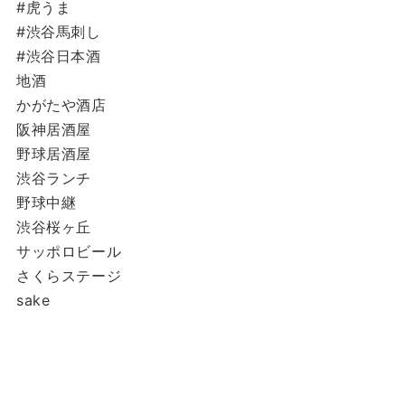
#虎うま
#渋谷馬刺し
#渋谷日本酒
地酒
かがたや酒店
阪神居酒屋
野球居酒屋
渋谷ランチ
野球中継
渋谷桜ヶ丘
サッポロビール
さくらステージ
sake