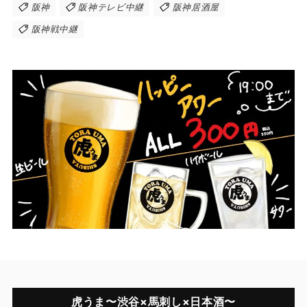
阪神
阪神テレビ中継
阪神居酒屋
阪神戦中継
虎うま〜渋谷×馬刺し×日本酒〜