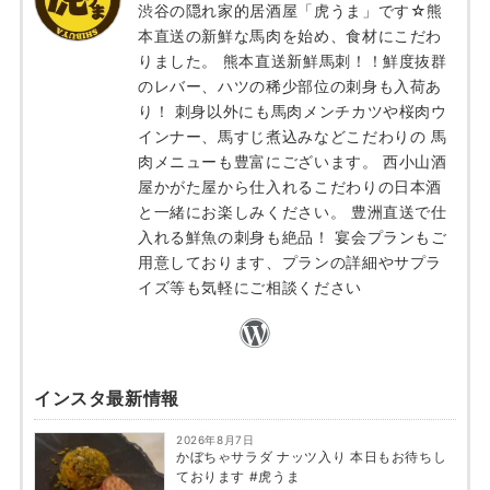
渋谷の隠れ家的居酒屋「虎うま」です☆熊
本直送の新鮮な馬肉を始め、食材にこだわ
りました。 熊本直送新鮮馬刺！！鮮度抜群
のレバー、ハツの稀少部位の刺身も入荷あ
り！ 刺身以外にも馬肉メンチカツや桜肉ウ
インナー、馬すじ煮込みなどこだわりの 馬
肉メニューも豊富にございます。 西小山酒
屋かがた屋から仕入れるこだわりの日本酒
と一緒にお楽しみください。 豊洲直送で仕
入れる鮮魚の刺身も絶品！ 宴会プランもご
用意しております、プランの詳細やサプラ
イズ等も気軽にご相談ください
インスタ最新情報
2026年8月7日
かぼちゃサラダ ナッツ入り 本日もお待ちし
ております #虎うま