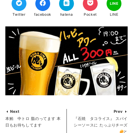
LINE
Twitter
facebook
hatena
Pocket
LINE
Next
Prev
本鮪 中トロ 脂のってます 本
『石焼 タコライス』 スパイ
日もお待ちしてます
シーソースに たっぷりチーズ
と