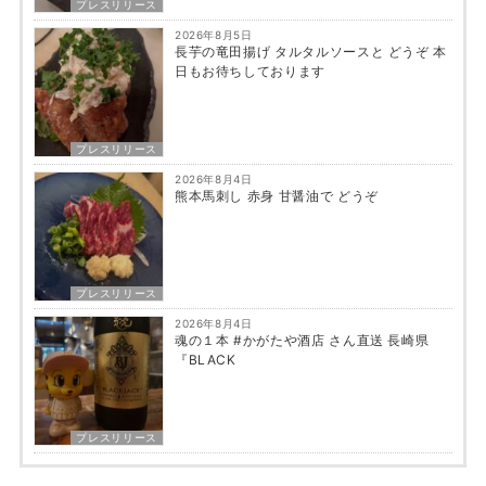
プレスリリース
2026年8月5日
長芋の竜田揚げ タルタルソースと どうぞ 本
日もお待ちしております
プレスリリース
2026年8月4日
熊本馬刺し 赤身 甘醤油で どうぞ
プレスリリース
2026年8月4日
魂の１本 #かがたや酒店 さん直送 長崎県
『BLACK
プレスリリース