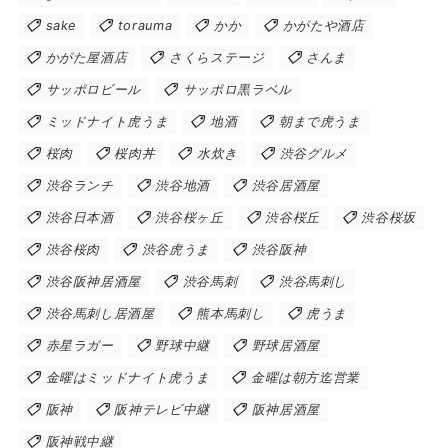
sake
torauma
かか
かがたや酒店
かがた屋酒店
さくらステージ
さんま
サッポロビール
サッポロ黒ラベル
ミッドナイト虎うま
地酒
朝まで虎うま
桜肉
桜肉丼
水炊き
渋谷グルメ
渋谷ランチ
渋谷地酒
渋谷居酒屋
渋谷日本酒
渋谷桜ヶ丘
渋谷桜丘
渋谷桜坂
渋谷桜肉
渋谷虎うま
渋谷阪神
渋谷阪神居酒屋
渋谷馬刺
渋谷馬刺し
渋谷馬刺し居酒屋
熊本馬刺し
虎うま
赤星ラガー
野球中継
野球居酒屋
金曜はミッドナイト虎うま
金曜は朝方迄営業
阪神
阪神テレビ中継
阪神居酒屋
阪神戦中継