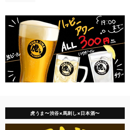
虎うま〜渋谷×馬刺し×日本酒〜