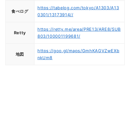
https://tabelog.com/tokyo/A1303/A13
食べログ
0301/13173914//
https://retty.me/area/PRE13/ARE8/SUB
Retty
803/100001199681/
https://goo.gl/maps/GmhKAGVZwEXb
地図
nkUm8