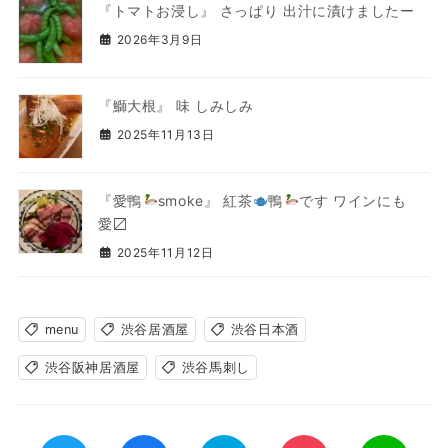
『トマトお浸し』 さっぱり 出汁に漬けましたー
2026年3月9日
『鰤大根』 味 しみしみ
2025年11月13日
『愛鴨
smoke』 紅茶
鴨
です ワインにも
愛〼
2025年11月12日
menu
渋谷居酒屋
渋谷日本酒
渋谷阪神居酒屋
渋谷馬刺し