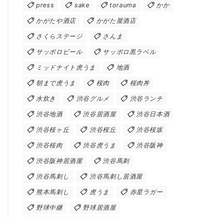
press
sake
torauma
かか
かがたや酒店
かがた屋酒店
さくらステージ
さんま
サッポロビール
サッポロ黒ラベル
ミッドナイト虎うま
地酒
朝まで虎うま
桜肉
桜肉丼
水炊き
渋谷グルメ
渋谷ランチ
渋谷地酒
渋谷居酒屋
渋谷日本酒
渋谷桜ヶ丘
渋谷桜丘
渋谷桜坂
渋谷桜肉
渋谷虎うま
渋谷阪神
渋谷阪神居酒屋
渋谷馬刺
渋谷馬刺し
渋谷馬刺し居酒屋
熊本馬刺し
虎うま
赤星ラガー
野球中継
野球居酒屋