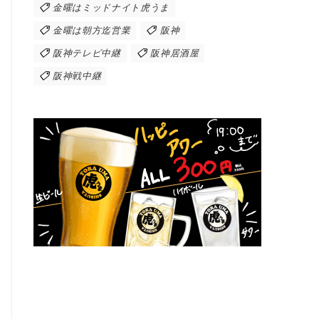
金曜はミッドナイト虎うま
金曜は朝方迄営業
阪神
阪神テレビ中継
阪神居酒屋
阪神戦中継