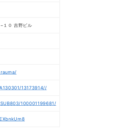
７−１０ 吉野ビル
orauma/
/A130301/13173914//
8/SUB803/100001199681/
wEXbnkUm8