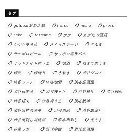
タグ
gotoeat対象店舗
horse
menu
press
sake
torauma
かか
かがたや酒店
かがた屋酒店
さくらステージ
さんま
サッポロビール
サッポロ黒ラベル
ミッドナイト虎うま
地酒
朝まで虎うま
桜肉
桜肉丼
水炊き
渋谷グルメ
渋谷ランチ
渋谷地酒
渋谷居酒屋
渋谷日本酒
渋谷桜ヶ丘
渋谷桜丘
渋谷桜坂
渋谷桜肉
渋谷虎うま
渋谷阪神
渋谷阪神居酒屋
渋谷馬刺
渋谷馬刺し
渋谷馬刺し居酒屋
熊本馬刺し
虎うま
赤星ラガー
野球中継
野球居酒屋