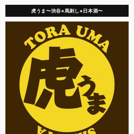
虎うま〜渋谷×馬刺し×日本酒〜