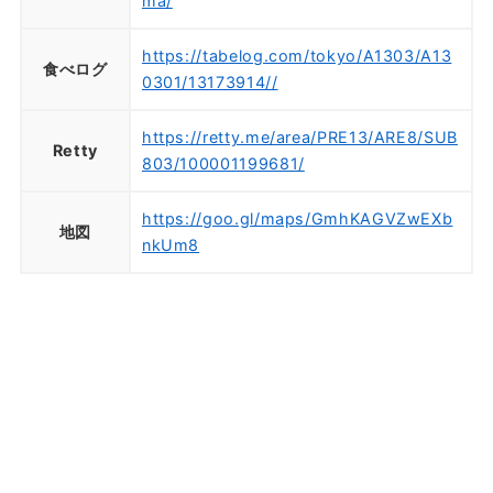
ma/
https://tabelog.com/tokyo/A1303/A13
食べログ
0301/13173914//
https://retty.me/area/PRE13/ARE8/SUB
Retty
803/100001199681/
https://goo.gl/maps/GmhKAGVZwEXb
地図
nkUm8