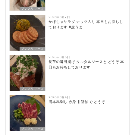
プレスリリース
2026年8月7日
かぼちゃサラダ ナッツ入り 本日もお待ちし
ております #虎うま
プレスリリース
2026年8月5日
長芋の竜田揚げ タルタルソースと どうぞ 本
日もお待ちしております
プレスリリース
2026年8月4日
熊本馬刺し 赤身 甘醤油で どうぞ
プレスリリース