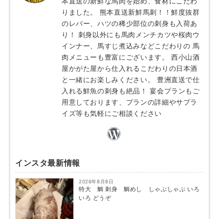
本直送の新鮮な馬肉を始め、食材にこだわ
りました。 熊本直送新鮮馬刺！！鮮度抜群
のレバー、ハツの稀少部位の刺身も入荷あ
り！ 刺身以外にも馬肉メンチカツや桜肉ウ
インナー、馬すじ煮込みなどこだわりの 馬
肉メニューも豊富にございます。 西小山酒
屋かがた屋から仕入れるこだわりの日本酒
と一緒にお楽しみください。 豊洲直送で仕
入れる鮮魚の刺身も絶品！ 宴会プランもご
用意しております、プランの詳細やサプラ
イズ等も気軽にご相談ください
インスタ最新情報
2026年8月8日
特大 鯛 刺身 鯛めし しゃぶしゃぶ いろ
いろ どうぞ