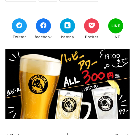
LINE
Twitter
facebook
hatena
Pocket
LINE