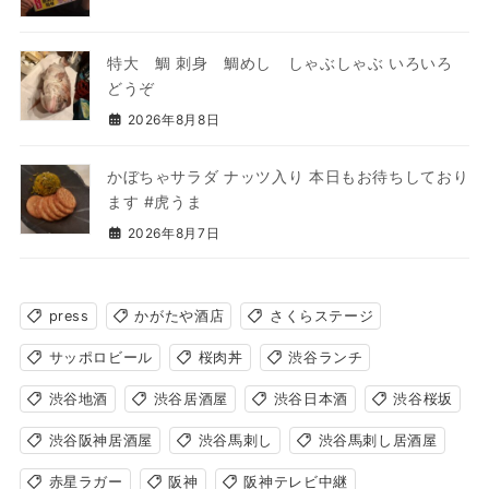
特大 鯛 刺身 鯛めし しゃぶしゃぶ いろいろ
どうぞ
2026年8月8日
かぼちゃサラダ ナッツ入り 本日もお待ちしており
ます #虎うま
2026年8月7日
press
かがたや酒店
さくらステージ
サッポロビール
桜肉丼
渋谷ランチ
渋谷地酒
渋谷居酒屋
渋谷日本酒
渋谷桜坂
渋谷阪神居酒屋
渋谷馬刺し
渋谷馬刺し居酒屋
赤星ラガー
阪神
阪神テレビ中継