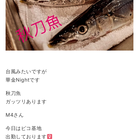
台風みたいですが
華金Nightです
秋刀魚
ガッツリあります
M4さん
今日はピコ基地
出勤しております‍