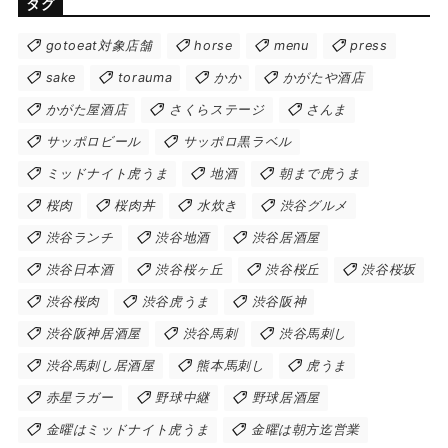
タグ
gotoeat対象店舗
horse
menu
press
sake
torauma
かか
かがたや酒店
かがた屋酒店
さくらステージ
さんま
サッポロビール
サッポロ黒ラベル
ミッドナイト虎うま
地酒
朝まで虎うま
桜肉
桜肉丼
水炊き
渋谷グルメ
渋谷ランチ
渋谷地酒
渋谷居酒屋
渋谷日本酒
渋谷桜ヶ丘
渋谷桜丘
渋谷桜坂
渋谷桜肉
渋谷虎うま
渋谷阪神
渋谷阪神居酒屋
渋谷馬刺
渋谷馬刺し
渋谷馬刺し居酒屋
熊本馬刺し
虎うま
赤星ラガー
野球中継
野球居酒屋
金曜はミッドナイト虎うま
金曜は朝方迄営業