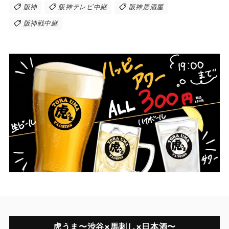
阪神
阪神テレビ中継
阪神居酒屋
阪神戦中継
虎うま〜渋谷×馬刺し×日本酒〜