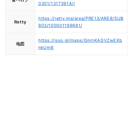
0301/13173914//
https://retty.me/area/PRE13/ARE8/SUB
Retty
803/100001199681/
https://goo.gl/maps/GmhKAGVZwEXb
地図
nkUm8