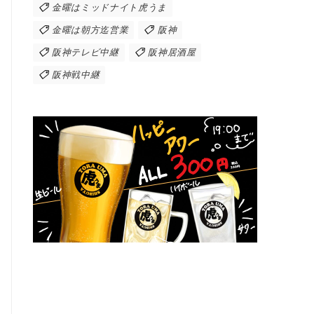
金曜はミッドナイト虎うま
金曜は朝方迄営業
阪神
阪神テレビ中継
阪神居酒屋
阪神戦中継