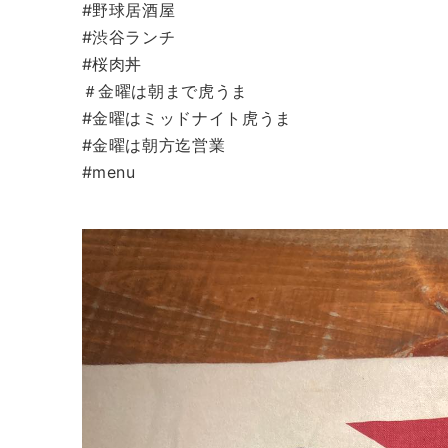
#野球居酒屋
#渋谷ランチ
#桜肉丼
＃金曜は朝まで虎うま
#金曜はミッドナイト虎うま
#金曜は朝方迄営業
#menu