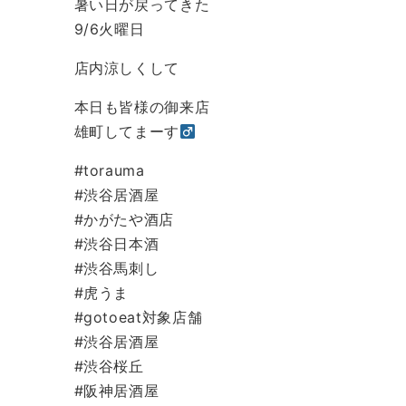
暑い日が戻ってきた
9/6火曜日
店内涼しくして
本日も皆様の御来店
雄町してまーす‍
#torauma
#渋谷居酒屋
#かがたや酒店
#渋谷日本酒
#渋谷馬刺し
#虎うま
#gotoeat対象店舗
#渋谷居酒屋
#渋谷桜丘
#阪神居酒屋