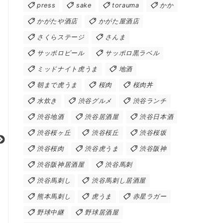
press
sake
torauma
かか
かがたや酒店
かがた屋酒店
さくらステージ
さんま
サッポロビール
サッポロ黒ラベル
ミッドナイト虎うま
地酒
朝まで虎うま
桜肉
桜肉丼
水炊き
渋谷グルメ
渋谷ランチ
渋谷地酒
渋谷居酒屋
渋谷日本酒
渋谷桜ヶ丘
渋谷桜丘
渋谷桜坂
渋谷桜肉
渋谷虎うま
渋谷阪神
渋谷阪神居酒屋
渋谷馬刺
渋谷馬刺し
渋谷馬刺し居酒屋
熊本馬刺し
虎うま
赤星ラガー
野球中継
野球居酒屋