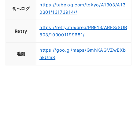
https://tabelog.com/tokyo/A1303/A13
食べログ
0301/13173914//
https://retty.me/area/PRE13/ARE8/SUB
Retty
803/100001199681/
https://goo.gl/maps/GmhKAGVZwEXb
地図
nkUm8