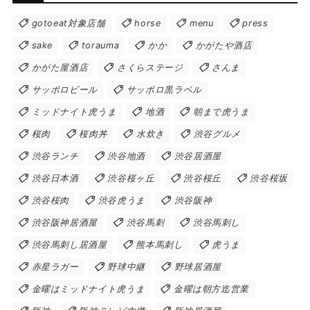
gotoeat対象店舗
horse
menu
press
sake
torauma
かか
かがたや酒店
かがた屋酒店
さくらステージ
さんま
サッポロビール
サッポロ黒ラベル
ミッドナイト虎うま
地酒
朝まで虎うま
桜肉
桜肉丼
水炊き
渋谷グルメ
渋谷ランチ
渋谷地酒
渋谷居酒屋
渋谷日本酒
渋谷桜ヶ丘
渋谷桜丘
渋谷桜坂
渋谷桜肉
渋谷虎うま
渋谷阪神
渋谷阪神居酒屋
渋谷馬刺
渋谷馬刺し
渋谷馬刺し居酒屋
熊本馬刺し
虎うま
赤星ラガー
野球中継
野球居酒屋
金曜はミッドナイト虎うま
金曜は朝方迄営業