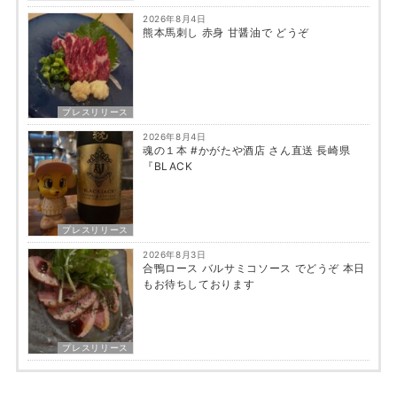
2026年8月4日
熊本馬刺し 赤身 甘醤油で どうぞ
プレスリリース
2026年8月4日
魂の１本 #かがたや酒店 さん直送 長崎県
『BLACK
プレスリリース
2026年8月3日
合鴨ロース バルサミコソース でどうぞ 本日
もお待ちしております
プレスリリース