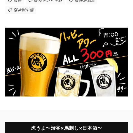
阪神
阪神テレビ中継
阪神居酒屋
阪神戦中継
虎うま〜渋谷×馬刺し×日本酒〜