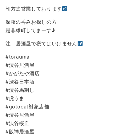
朝方迄営業しております‍
深夜の呑みお探しの方
是非雄町してまーす♪
注 居酒屋で寝てはいけません‍
#torauma
#渋谷居酒屋
#かがたや酒店
#渋谷日本酒
#渋谷馬刺し
#虎うま
#gotoeat対象店舗
#渋谷居酒屋
#渋谷桜丘
#阪神居酒屋