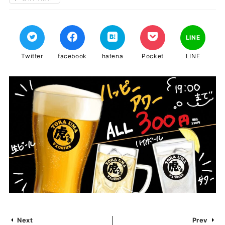
LINE
Twitter
facebook
hatena
Pocket
LINE
Next
Prev