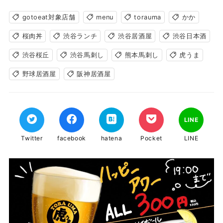
gotoeat対象店舗
menu
torauma
かか
桜肉丼
渋谷ランチ
渋谷居酒屋
渋谷日本酒
渋谷桜丘
渋谷馬刺し
熊本馬刺し
虎うま
野球居酒屋
阪神居酒屋
LINE
Twitter
facebook
hatena
Pocket
LINE