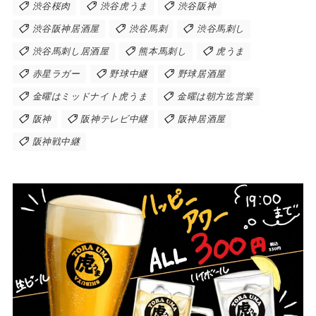
渋谷桜肉
渋谷虎うま
渋谷阪神
渋谷阪神居酒屋
渋谷馬刺
渋谷馬刺し
渋谷馬刺し居酒屋
熊本馬刺し
虎うま
赤星ラガー
野球中継
野球居酒屋
金曜はミッドナイト虎うま
金曜は朝方迄営業
阪神
阪神テレビ中継
阪神居酒屋
阪神戦中継