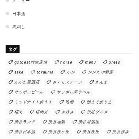
メニュー
日本酒
馬刺し
タグ
gotoeat対象店舗
horse
menu
press
sake
torauma
かか
かがたや酒店
かがた屋酒店
さくらステージ
さんま
サッポロビール
サッポロ黒ラベル
ミッドナイト虎うま
地酒
朝まで虎うま
桜肉
桜肉丼
水炊き
渋谷グルメ
渋谷ランチ
渋谷地酒
渋谷居酒屋
渋谷日本酒
渋谷桜ヶ丘
渋谷桜丘
渋谷桜坂