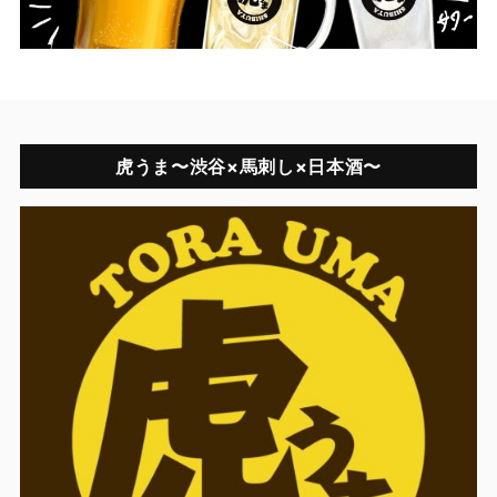
虎うま〜渋谷×馬刺し×日本酒〜