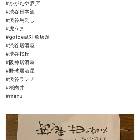
#かがたや酒店
#渋谷日本酒
#渋谷馬刺し
#虎うま
#gotoeat対象店舗
#渋谷居酒屋
#渋谷桜丘
#阪神居酒屋
#野球居酒屋
#渋谷ランチ
#桜肉丼
#menu