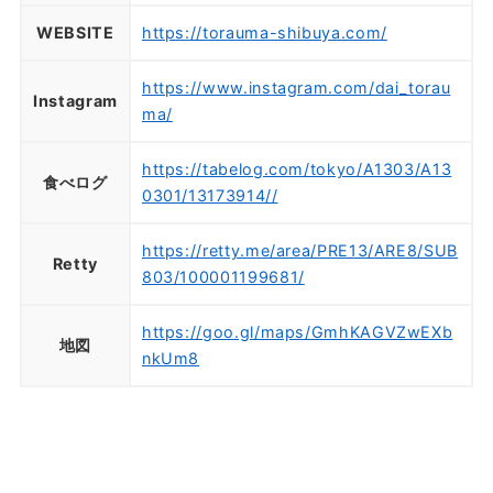
WEBSITE
https://torauma-shibuya.com/
https://www.instagram.com/dai_torau
Instagram
ma/
https://tabelog.com/tokyo/A1303/A13
食べログ
0301/13173914//
https://retty.me/area/PRE13/ARE8/SUB
Retty
803/100001199681/
https://goo.gl/maps/GmhKAGVZwEXb
地図
nkUm8