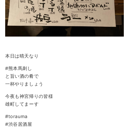
本日は晴天️なり
#熊本馬刺し
と旨い酒の肴で
一杯やりましょう
今夜も神宮️帰りの皆様
雄町してまーす
#torauma
#渋谷居酒屋