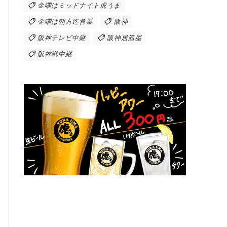
金曜はミッドナイト虎うま
金曜は朝方迄営業
阪神
阪神テレビ中継
阪神居酒屋
阪神戦中継