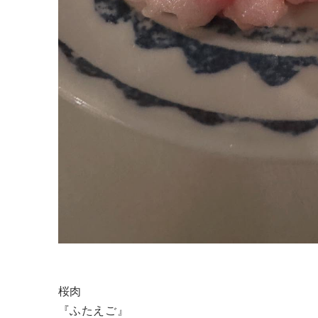
桜肉
『ふたえご』