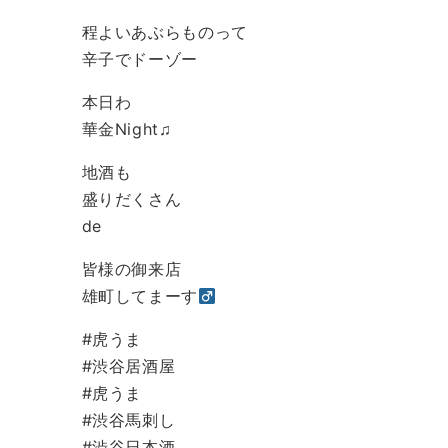
程よいあぶらものって
辛子でドーゾー
本日わ
華金Night♫
地酒も
盛りだくさん
de
皆様の御来店
雄町してまーす‍
#虎うま
#渋谷居酒屋
#虎うま
#渋谷馬刺し
#渋谷日本酒