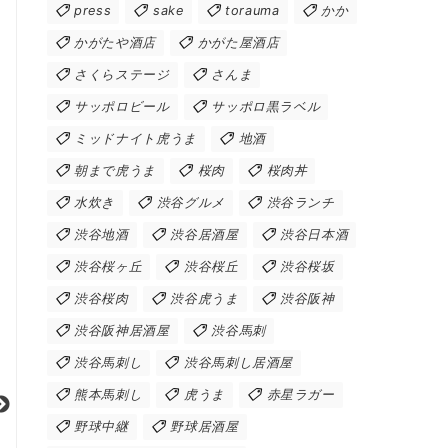
press
sake
torauma
かか
かがたや酒店
かがた屋酒店
さくらステージ
さんま
サッポロビール
サッポロ黒ラベル
ミッドナイト虎うま
地酒
朝まで虎うま
桜肉
桜肉丼
水炊き
渋谷グルメ
渋谷ランチ
渋谷地酒
渋谷居酒屋
渋谷日本酒
渋谷桜ヶ丘
渋谷桜丘
渋谷桜坂
渋谷桜肉
渋谷虎うま
渋谷阪神
渋谷阪神居酒屋
渋谷馬刺
渋谷馬刺し
渋谷馬刺し居酒屋
熊本馬刺し
虎うま
赤星ラガー
野球中継
野球居酒屋