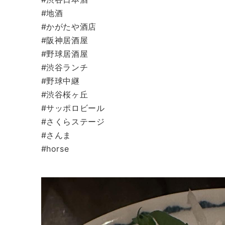
#地酒
#かがたや酒店
#阪神居酒屋
#野球居酒屋
#渋谷ランチ
#野球中継
#渋谷桜ヶ丘
#サッポロビール
#さくらステージ
#さんま
#horse