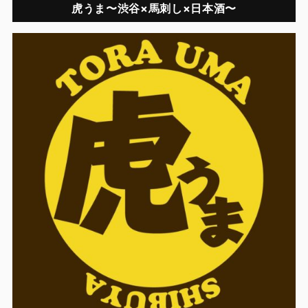
虎うま〜渋谷×馬刺し×日本酒〜