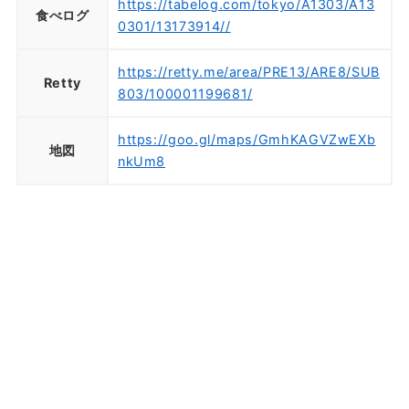
https://tabelog.com/tokyo/A1303/A13
食べログ
0301/13173914//
https://retty.me/area/PRE13/ARE8/SUB
Retty
803/100001199681/
https://goo.gl/maps/GmhKAGVZwEXb
地図
nkUm8