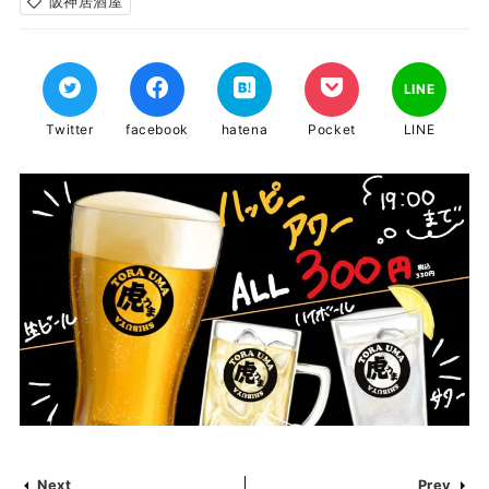
阪神居酒屋
LINE
Twitter
facebook
hatena
Pocket
LINE
Next
Prev