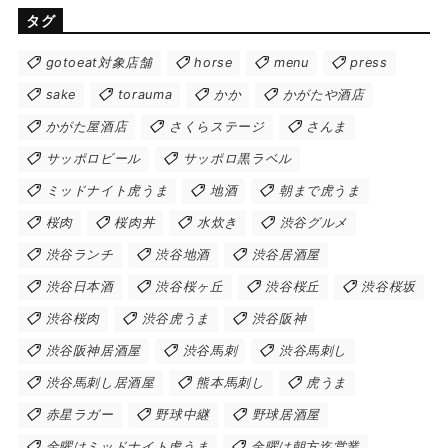
タグ
gotoeat対象店舗
horse
menu
press
sake
torauma
かか
かがたや酒店
かがた屋酒店
さくらステージ
さんま
サッポロビール
サッポロ黒ラベル
ミッドナイト虎うま
地酒
朝まで虎うま
桜肉
桜肉丼
水炊き
渋谷グルメ
渋谷ランチ
渋谷地酒
渋谷居酒屋
渋谷日本酒
渋谷桜ヶ丘
渋谷桜丘
渋谷桜坂
渋谷桜肉
渋谷虎うま
渋谷阪神
渋谷阪神居酒屋
渋谷馬刺
渋谷馬刺し
渋谷馬刺し居酒屋
熊本馬刺し
虎うま
赤星ラガー
野球中継
野球居酒屋
金曜はミッドナイト虎うま
金曜は朝方迄営業