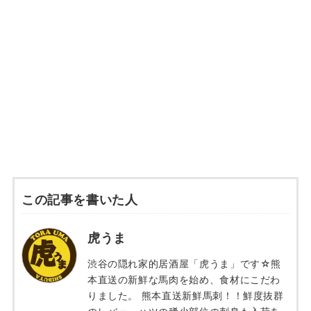
この記事を書いた人
虎うま
渋谷の隠れ家的居酒屋「虎うま」です☆熊
本直送の新鮮な馬肉を始め、食材にこだわ
りました。 熊本直送新鮮馬刺！！鮮度抜群