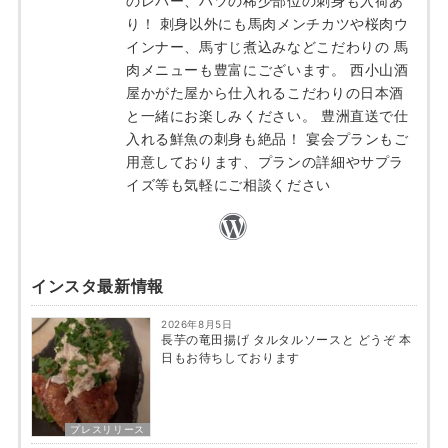
のレバー、ハツの稀少部位の刺身も入荷あ
り！ 刺身以外にも馬肉メンチカツや桜肉ウ
インナー、馬すじ煮込みなどこだわりの 馬
肉メニューも豊富にございます。 西小山酒
屋かがた屋から仕入れるこだわりの日本酒
と一緒にお楽しみください。 豊洲直送で仕
入れる鮮魚の刺身も絶品！ 宴会プランもご
用意しております、プランの詳細やサプラ
イズ等も気軽にご相談ください
インスタ最新情報
2026年8月5日
長芋の竜田揚げ タルタルソースと どうぞ 本
日もお待ちしております
プレスリリース