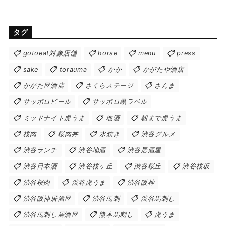
タグ
gotoeat対象店舗
horse
menu
press
sake
torauma
かか
かがたや酒店
かがた屋酒店
さくらステージ
さんま
サッポロビール
サッポロ黒ラベル
ミッドナイト虎うま
地酒
朝まで虎うま
桜肉
桜肉丼
水炊き
渋谷グルメ
渋谷ランチ
渋谷地酒
渋谷居酒屋
渋谷日本酒
渋谷桜ヶ丘
渋谷桜丘
渋谷桜坂
渋谷桜肉
渋谷虎うま
渋谷阪神
渋谷阪神居酒屋
渋谷馬刺
渋谷馬刺し
渋谷馬刺し居酒屋
熊本馬刺し
虎うま