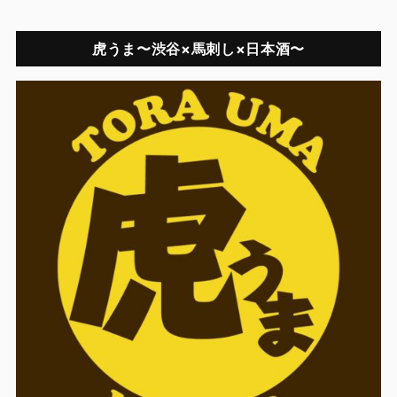
虎うま〜渋谷×馬刺し×日本酒〜