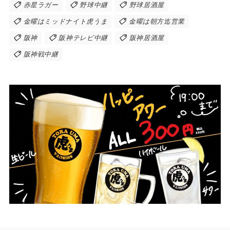
赤星ラガー
野球中継
野球居酒屋
金曜はミッドナイト虎うま
金曜は朝方迄営業
阪神
阪神テレビ中継
阪神居酒屋
阪神戦中継