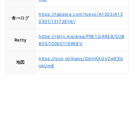
https://tabelog.com/tokyo/A1303/A13
食べログ
0301/13173914//
https://retty.me/area/PRE13/ARE8/SUB
Retty
803/100001199681/
https://goo.gl/maps/GmhKAGVZwEXb
地図
nkUm8